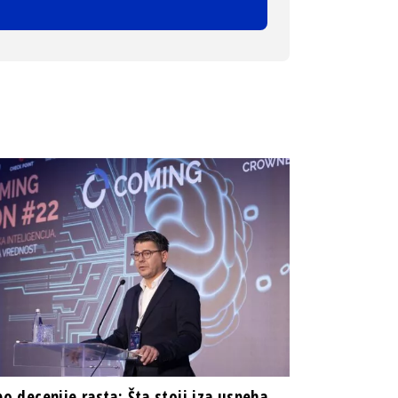
 po decenije rasta: Šta stoji iza uspeha