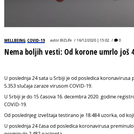
WELLBEING
COVID-19
autor
BIZLife
16/12/2020 | 15:02
0
,
Nema boljih vesti: Od korone umrlo još 
U poslednja 24 sata u Srbiji je od posledica koronavirusa
5.353 slučaja zaraze virusom COVID-19.
U Srbiji je do 15 časova 16. decembra 2020. godine regis
COVID-19.
Od poslednjeg izveštaja testirano je 18.484 uzorka, od koji
U poslednja 24 časa od posledica koronavirusa preminulo 
preminulo 2.482 pacijenta.