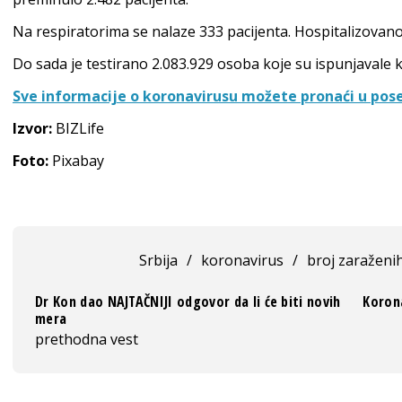
Na respiratorima se nalaze 333 pacijenta. Hospitalizovano
Do sada je testirano 2.083.929 osoba koje su ispunjavale kr
Sve informacije o koronavirusu možete pronaći u pose
Izvor:
BIZLife
Foto:
Pixabay
Srbija
/
koronavirus
/
broj zaraženih
Dr Kon dao NAJTAČNIJI odgovor da li će biti novih
Korona
mera
prethodna vest