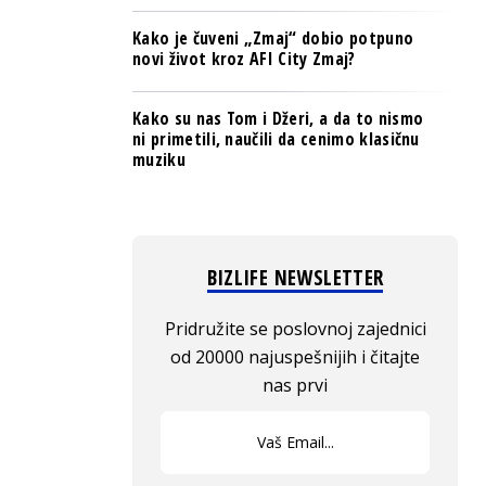
Kako je čuveni „Zmaj“ dobio potpuno
novi život kroz AFI City Zmaj?
Kako su nas Tom i Džeri, a da to nismo
ni primetili, naučili da cenimo klasičnu
muziku
BIZLIFE NEWSLETTER
Pridružite se poslovnoj zajednici
od 20000 najuspešnijih i čitajte
nas prvi