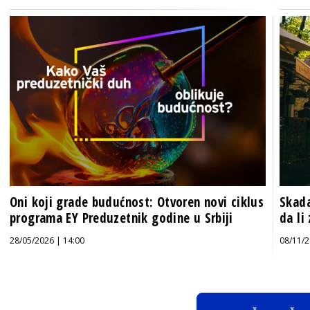
Oni koji grade budućnost: Otvoren novi ciklus
Skada
programa EY Preduzetnik godine u Srbiji
da li
28/05/2026 | 14:00
08/11/2