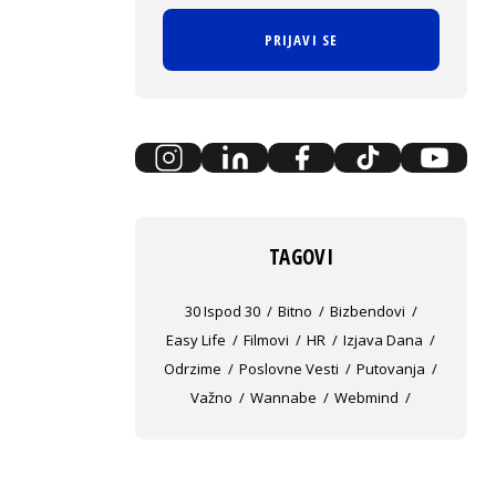
PRIJAVI SE
TAGOVI
30 Ispod 30
Bitno
Bizbendovi
Easy Life
Filmovi
HR
Izjava Dana
Odrzime
Poslovne Vesti
Putovanja
Važno
Wannabe
Webmind