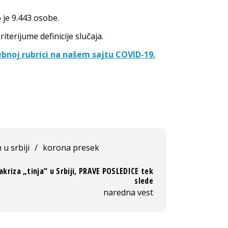
 je 9.443 osobe.
iterijume definicije slučaja.
bnoj rubrici na našem sajtu COVID-19.
 u srbiji
/
korona presek
kriza „tinja“ u Srbiji, PRAVE POSLEDICE tek
slede
naredna vest