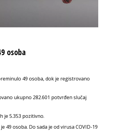
49 osoba
 preminulo 49 osoba, dok je registrovano
trovano ukupno 282.601 potvrđen slučaj
h je 5.353 pozitivno.
je 49 osoba. Do sada je od virusa COVID-19