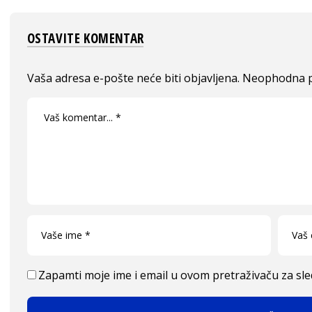
OSTAVITE KOMENTAR
Vaša adresa e-pošte neće biti objavljena.
Neophodna p
Zapamti moje ime i email u ovom pretraživaču za sl