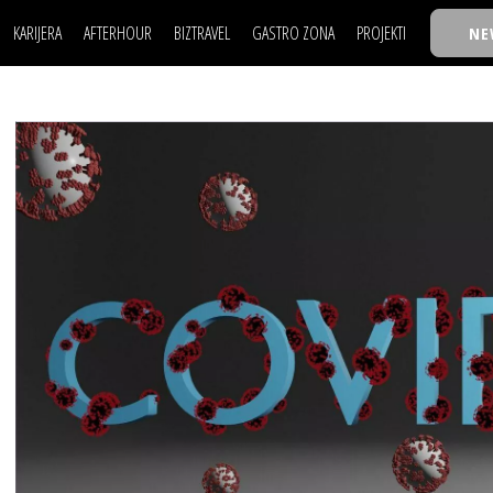
KARIJERA
AFTERHOUR
BIZTRAVEL
GASTRO ZONA
PROJEKTI
NE
POSAO
FILM I SCENA
NAJKOLEGA
LJUDI (HR)
KNJIGE
TASTY TALKS
POSAO
FILM I SCENA
NAJKOLEGA
JE
MOJ UGAO
AUTO SVET
30 ISPOD 30
LJUDI (HR)
KNJIGE
TASTY TALKS
USAVRŠAVANJE
STIL
BACK TO OFFICE/SCHOOL
JE
MOJ UGAO
AUTO SVET
30 ISPOD 30
KNOW-HOW
WELLBEING
BIZBENDOVI
USAVRŠAVANJE
STIL
BACK TO OFFICE/SCHOOL
BIZKOLEGIJUM
KNOW-HOW
WELLBEING
BIZBENDOVI
BMW BIZNIS LIGA
BIZKOLEGIJUM
BIZLIFE WEEK
BMW BIZNIS LIGA
IZJAVA GODINE
BIZLIFE WEEK
IZJAVA GODINE