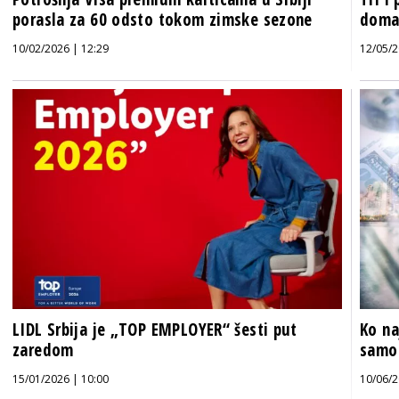
porasla za 60 odsto tokom zimske sezone
doma
10/02/2026 | 12:29
12/05/2
LIDL Srbija je „TOP EMPLOYER“ šesti put
Ko na
zaredom
samo
15/01/2026 | 10:00
10/06/2