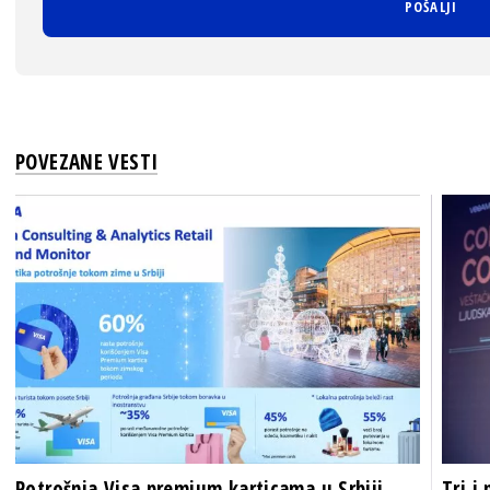
POVEZANE VESTI
Potrošnja Visa premium karticama u Srbiji
Tri i