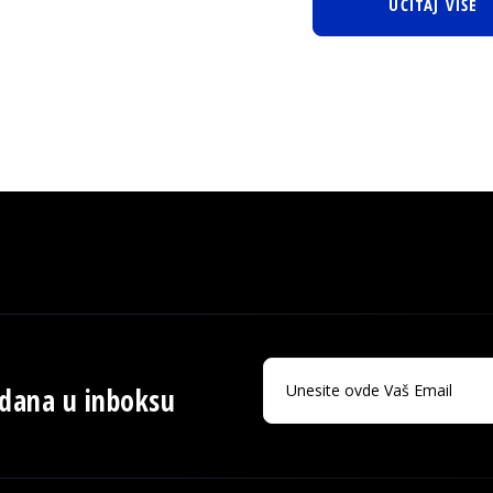
UČITAJ VIŠE
 dana u inboksu