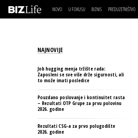
NOVO
U FOKUSU
BIZNIS
PREDUZETNIŠTVO
IZJAVA DANA
BIZNIS SCENA
VIDEO
REAL ESTATE
IZJAVA DANA
BIZNIS SCENA
BREND I KOMUNIKACI
VIDEO
REAL ESTATE
ESG & ENERGY
NAJNOVIJE
BREND I KOMUNIKACI
BANKE
ESG & ENERGY
OSIGURANJE
Job hugging menja tržište rada:
BANKE
Zaposleni se sve više drže sigurnosti, ali
TECH I AI
to može imati posledice
OSIGURANJE
BIZNIS & SPORT
TECH I AI
Pouzdano poslovanje i kontinuitet rasta
PULS REGIONA
– Rezultati OTP Grupe za prvu polovinu
BIZNIS & SPORT
2026. godine
NOVO NA RAFU
PULS REGIONA
Rezultati CSG-a za prvo polugodište
NOVO NA RAFU
2026. godine