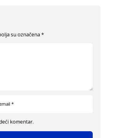
olja su označena
*
edeći komentar.