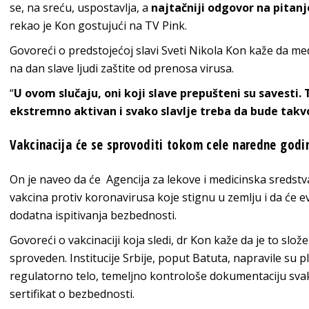
se, na sreću, uspostavlja, a
najtačniji odgovor na pitanje
rekao je Kon gostujući na TV Pink.
Govoreći o predstojećoj slavi Sveti Nikola Kon kaže da me
na dan slave ljudi zaštite od prenosa virusa.
“
U ovom slučaju, oni koji slave prepušteni su savesti. T
ekstremno aktivan i svako slavlje treba da bude takv
Vakcinacija će se sprovoditi tokom cele naredne godi
On je naveo da će Agencija za lekove i medicinska sredstv
vakcina protiv koronavirusa koje stignu u zemlju i da će ev
dodatna ispitivanja bezbednosti.
Govoreći o vakcinaciji koja sledi, dr Kon kaže da je to slož
sproveden. Institucije Srbije, poput Batuta, napravile su p
regulatorno telo, temeljno kontrološe dokumentaciju svake 
sertifikat o bezbednosti.