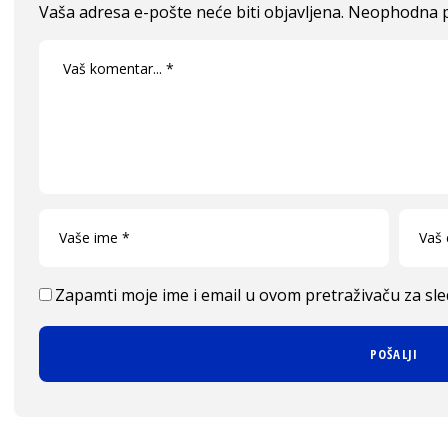
Vaša adresa e-pošte neće biti objavljena.
Neophodna p
Zapamti moje ime i email u ovom pretraživaču za sl