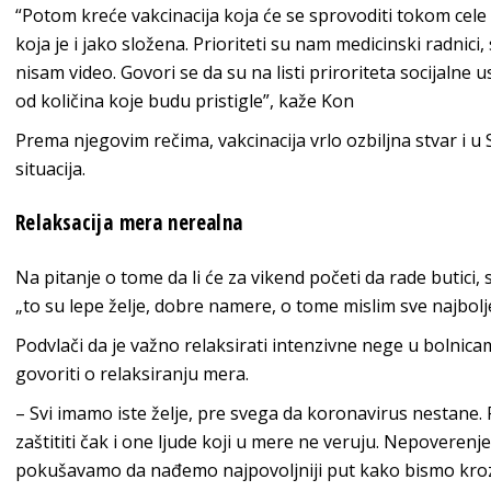
“Potom kreće vakcinacija koja će se sprovoditi tokom cele 
koja je i jako složena. Prioriteti su nam medicinski radnici,
nisam video. Govori se da su na listi priroriteta socijalne ust
od količina koje budu pristigle”, kaže Kon
Prema njegovim rečima, vakcinacija vrlo ozbiljna stvar i u Sr
situacija.
Relaksacija mera nerealna
Na pitanje o tome da li će za vikend početi da rade butici, 
„to su lepe želje, dobre namere, o tome mislim sve najbolje, 
Podvlači da je važno relaksirati intenzivne nege u bolnica
govoriti o relaksiranju mera.
– Svi imamo iste želje, pre svega da koronavirus nestane. R
zaštititi čak i one ljude koji u mere ne veruju. Nepoverenj
pokušavamo da nađemo najpovoljniji put kako bismo kroz e