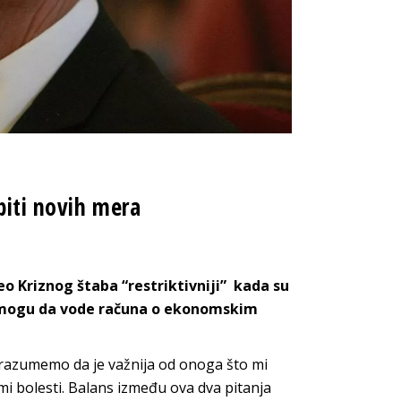
biti novih mera
eo Kriznog štaba “restriktivniji” kada su
ne mogu da vode računa o ekonomskim
razumemo da je važnija od onoga što mi
rmi bolesti. Balans između ova dva pitanja