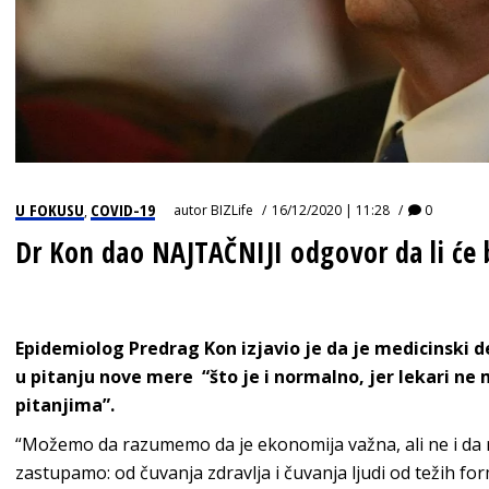
U FOKUSU
COVID-19
autor
BIZLife
16/12/2020 | 11:28
0
,
Dr Kon dao NAJTAČNIJI odgovor da li će 
Epidemiolog Predrag Kon izjavio je da je medicinski d
u pitanju nove mere “što je i normalno, jer lekari 
pitanjima”.
“Možemo da razumemo da je ekonomija važna, ali ne i da 
zastupamo: od čuvanja zdravlja i čuvanja ljudi od težih fo