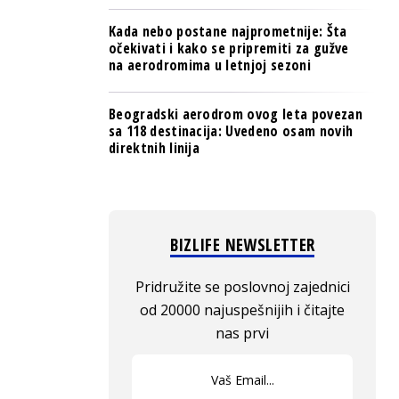
Kada nebo postane najprometnije: Šta
očekivati i kako se pripremiti za gužve
na aerodromima u letnjoj sezoni
Beogradski aerodrom ovog leta povezan
sa 118 destinacija: Uvedeno osam novih
direktnih linija
BIZLIFE NEWSLETTER
Pridružite se poslovnoj zajednici
od 20000 najuspešnijih i čitajte
nas prvi