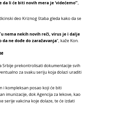
 da li će biti novih mera je ‘videćemo’
”,
dicinski deo Kriznog štaba gleda kako da se
u nema nekih novih reči, virus je i dalje
o da ne dođe do zaražavanja
”, kaže Kon.
ne
a Srbije prekontrolisati dokumentacije svih
entualno za svaku seriju koja dolazi uraditi
en i kompleksan posao koji će biti
lan imunizacije, dok Agencija za lekove, kao
serije vakcina koje dolaze, te će izdati