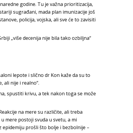
naredne godine. Tu je važna prioritizacija,
 stariji sugrađani, mada plan imunizacije još
anove, policija, vojska, ali sve će to zavisiti
biji „više decenija nije bila tako ozbiljna“
saloni lepote i slično dr Kon kaže da su to
ali nije i realno“.
ma, spustiti krivu, a tek nakon toga se može
eakcije na mere su različite, ali treba
e u mere postoji svuda u svetu, a mi
pidemiju prošli što bolje i bezbolnije –