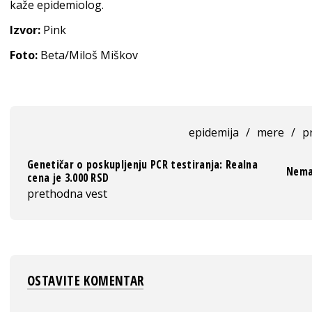
kaže epidemiolog.
Izvor:
Pink
Foto:
Beta/Miloš Miškov
epidemija
/
mere
/
p
Genetičar o poskupljenju PCR testiranja: Realna
Nema 
cena je 3.000 RSD
prethodna vest
OSTAVITE KOMENTAR