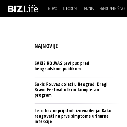
NOVO
U FOKUSU
BIZNIS
PREDUZETNIŠTVO
IZJAVA DANA
BIZNIS SCENA
VIDEO
REAL ESTATE
IZJAVA DANA
BIZNIS SCENA
BREND I KOMUNIKACI
VIDEO
REAL ESTATE
ESG & ENERGY
NAJNOVIJE
BREND I KOMUNIKACI
BANKE
ESG & ENERGY
OSIGURANJE
SAKIS ROUVAS prvi put pred
BANKE
beogradskom publikom
TECH I AI
OSIGURANJE
BIZNIS & SPORT
Sakis Rouvas dolazi u Beograd: Dragi
TECH I AI
Bravo Festival otkrio kompletan
PULS REGIONA
program
BIZNIS & SPORT
NOVO NA RAFU
PULS REGIONA
Leto bez neprijatnih iznenađenja: Kako
reagovati na prve simptome urinarne
NOVO NA RAFU
infekcije