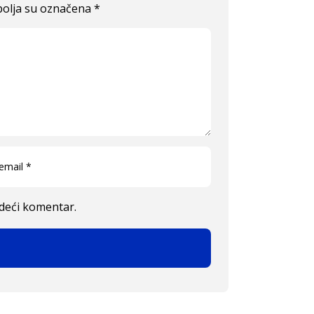
olja su označena
*
edeći komentar.