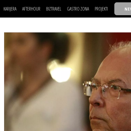
KARIJERA
AFTERHOUR
BIZTRAVEL
GASTRO ZONA
PROJEKTI
NE
POSAO
FILM I SCENA
NAJKOLEGA
LJUDI (HR)
KNJIGE
TASTY TALKS
POSAO
FILM I SCENA
NAJKOLEGA
JE
MOJ UGAO
AUTO SVET
30 ISPOD 30
LJUDI (HR)
KNJIGE
TASTY TALKS
USAVRŠAVANJE
STIL
BACK TO OFFICE/SCHOOL
JE
MOJ UGAO
AUTO SVET
30 ISPOD 30
KNOW-HOW
WELLBEING
BIZBENDOVI
USAVRŠAVANJE
STIL
BACK TO OFFICE/SCHOOL
BIZKOLEGIJUM
KNOW-HOW
WELLBEING
BIZBENDOVI
BMW BIZNIS LIGA
BIZKOLEGIJUM
BIZLIFE WEEK
BMW BIZNIS LIGA
IZJAVA GODINE
BIZLIFE WEEK
IZJAVA GODINE