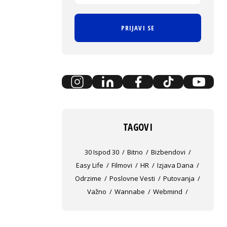
PRIJAVI SE
TAGOVI
30 Ispod 30
Bitno
Bizbendovi
Easy Life
Filmovi
HR
Izjava Dana
Odrzime
Poslovne Vesti
Putovanja
Važno
Wannabe
Webmind