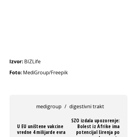
Izvor:
BIZLife
Foto:
MediGroup/Freepik
medigroup
/
digestivni trakt
SZO izdala upozorenje:
U EU uništene vakcine
Bolest iz Afrike ima
vredne 4 milijarde evra
potencijal širenja po