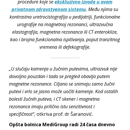
procedure koje se
ekskluzivno izvode u ovom
privatnom zdravstvenom sistemu
. Među njima su
kontrastna uretrocistografija u pedijatriji, funkcionalne
urografije na magnetnoj rezonanci, ultrazvučna
elastografija, magnetna rezonanca ili CT enteroklize,
kao i brojna funkcionalna ispitivanja, poput tranzitnog
vremena ili defekografije.
„U slučaju kamenja u žučnim putevima, ultrazvuk nije
dovoljno pouzdan i tada se pregled obavlja putem
magnetne rezonance. Ciljano se snimaju samo žučni
putevi i vrlo se jasno može uočiti kamenje. Kod ostalih
bolesti žučnih puteva, i CT skener i magnetna
rezonanca imaju prilično istu senzitivnost i
specifičnost“,
otkriva prof. dr Šaranović.
Opšta bolnica MediGroup radi 24 časa dnevno