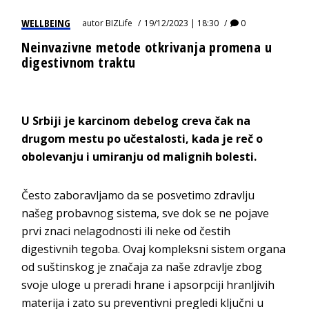
WELLBEING
autor
BIZLife
19/12/2023 | 18:30
0
Neinvazivne metode otkrivanja promena u
digestivnom traktu
U Srbiji je karcinom debelog creva čak na
drugom mestu po učestalosti, kada je reč o
obolevanju i umiranju od malignih bolesti.
Često zaboravljamo da se posvetimo zdravlju
našeg probavnog sistema, sve dok se ne pojave
prvi znaci nelagodnosti ili neke od čestih
digestivnih tegoba. Ovaj kompleksni sistem organa
od suštinskog je značaja za naše zdravlje zbog
svoje uloge u preradi hrane i apsorpciji hranljivih
materija i zato su preventivni pregledi ključni u