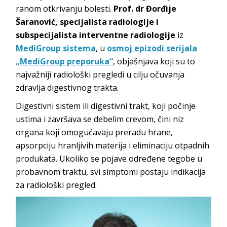
ranom otkrivanju bolesti.
Prof. dr Đorđije
Šaranović, specijalista radiologije i
subspecijalista interventne radiologije
iz
MediGroup sistema
, u
osmoj epizodi serijala
„MediGroup preporuka“
, objašnjava koji su to
najvažniji radiološki pregledi u cilju očuvanja
zdravlja digestivnog trakta.
Digestivni sistem ili digestivni trakt, koji počinje
ustima i završava se debelim crevom, čini niz
organa koji omogućavaju preradu hrane,
apsorpciju hranljivih materija i eliminaciju otpadnih
produkata. Ukoliko se pojave određene tegobe u
probavnom traktu, svi simptomi postaju indikacija
za radiološki pregled.