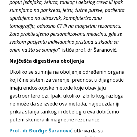
poput jednjaka, želuca, tankog i debelog creva ili ipak
sumnjamo na pankreas, jetru, žučne puteve, pacijenta
upućujemo na ultrazvuk, kompjuterizovanu
tomografiju, odnosno CT ili na magnetnu rezonancu.
Zato praktikujemo personalizovanu medicinu, gde se
svakom pacijentu individualno pristupa u skladu sa
onim na šta se sumnja“,
ističe prof. dr Šaranović.
Najčešća digestivna oboljenja
Ukoliko se sumnja na oboljenje određenih organa
koji čine sistem za varenje, prednost u dijagnostici
imaju endoskopske metode koje obavljaju
gastroenterolozi. Ipak, ukoliko iz bilo kog razloga
ne može da se izvede ova metoda, najpouzdaniji
prikaz stanja tankog ili debelog creva dobićemo
putem skenera ili magnetne rezonance.
Prof. dr Đorđije Šaranović
otkriva da su