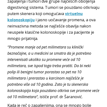
zapaljenja i tumori dve grupe najčešćih oboljenja
digestivnog sistema. Tumori se pouzdano otkrivaju
putem skenera koji omogućava
virtuelnu
kolonoskopiju
i jasno uočavanje promena, a ova
neinvazivna metoda se najčešće obavlja nakon
neuspele klasične kolonoskopije i za pacijente je
mnogo prijatnija.
“Promene manje od pet milimetara su klinički
beznačajne, a u medicini se smatra da je potrebno
intervenisati ukoliko su promene veće od 10
milimetara, sve ispod toga treba pratiti. Da bi neki
polip ili benigni tumor porastao sa pet na 10
milimetara i prerastao u karcinom najčešće je
potrebno više od 10 godina. Zato je tu skenerska
kolonoskopija koja pouzdano otkriva sve promene veće
od 10 milimetara“,
ističe prof. dr Šaranović.
Kada je reč o zapaljenjima, ona se mnogo bolje