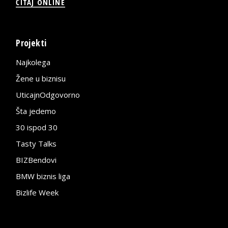
ČITAJ ONLINE
Projekti
Najkolega
Žene u biznisu
UticajnOdgovorno
Šta jedemo
30 ispod 30
Tasty Talks
BIZBendovi
BMW biznis liga
Bizlife Week