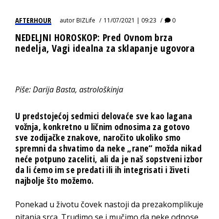
AFTERHOUR
autor
BIZLife
11/07/2021 | 09:23
0
NEDELJNI HOROSKOP: Pred Ovnom brza
nedelja, Vagi idealna za sklapanje ugovora
Piše: Darija Basta, astrološkinja
U predstojećoj sedmici delovaće sve kao lagana
vožnja, konkretno u ličnim odnosima za gotovo
sve zodijačke znakove, naročito ukoliko smo
spremni da shvatimo da neke „rane“ možda nikad
neće potpuno zaceliti, ali da je naš sopstveni izbor
da li ćemo im se predati ili ih integrisati i živeti
najbolje što možemo.
Ponekad u životu čovek nastoji da prezakomplikuje
pitanja srca. Trudimo se i mučimo da neke odnose