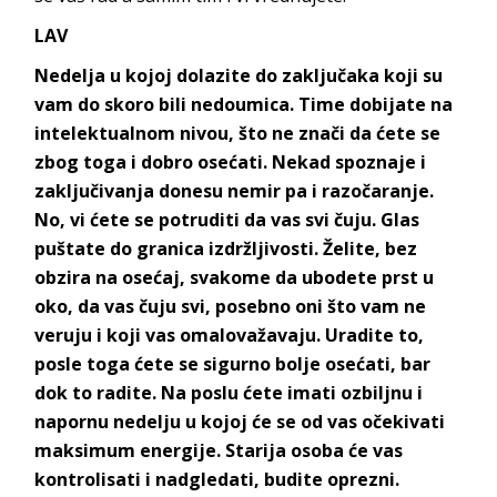
LAV
Nedelja u kojoj dolazite do zaključaka koji su
vam do skoro bili nedoumica. Time dobijate na
intelektualnom nivou, što ne znači da ćete se
zbog toga i dobro osećati. Nekad spoznaje i
zaključivanja donesu nemir pa i razočaranje.
No, vi ćete se potruditi da vas svi čuju. Glas
puštate do granica izdržljivosti. Želite, bez
obzira na osećaj, svakome da ubodete prst u
oko, da vas čuju svi, posebno oni što vam ne
veruju i koji vas omalovažavaju. Uradite to,
posle toga ćete se sigurno bolje osećati, bar
dok to radite. Na poslu ćete imati ozbiljnu i
napornu nedelju u kojoj će se od vas očekivati
maksimum energije. Starija osoba će vas
kontrolisati i nadgledati, budite oprezni.