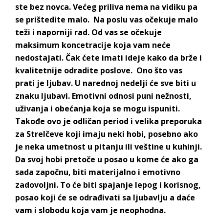
ste bez novca. Većeg priliva nema na vidiku pa
se prištedite malo. Na poslu vas očekuje malo
teži i naporniji rad. Od vas se očekuje
maksimum koncetracije koja vam neće
nedostajati. Čak ćete imati ideje kako da brže i
kvalitetnije odradite poslove. Ono što vas
prati je ljubav. U narednoj nedelji će sve biti u
znaku ljubavi. Emotivni odnosi puni nežnosti,
uživanja i obećanja koja se mogu ispuniti.
Takođe ovo je odličan period i velika preporuka
za Strelčeve koji imaju neki hobi, posebno ako
je neka umetnost u pitanju ili veštine u kuhinji.
Da svoj hobi pretoče u posao u kome će ako ga
sada započnu, biti materijalno i emotivno
zadovoljni. To će biti spajanje lepog i korisnog,
posao koji će se odrađivati sa ljubavlju a daće
vam i slobodu koja vam je neophodna.