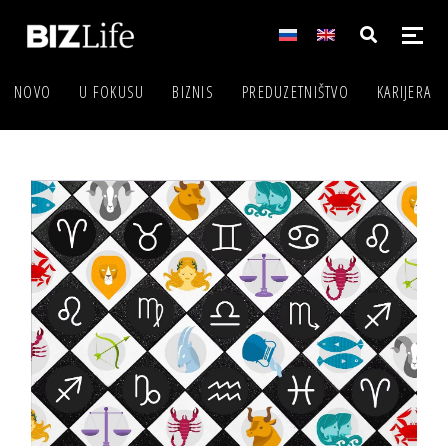
NOVO
U FOKUSU
BIZNIS
PREDUZETNIŠTVO
KARIJERA