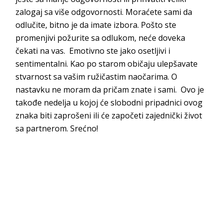
zalogaj sa više odgovornosti. Moraćete sami da
odlučite, bitno je da imate izbora. Pošto ste
promenjivi požurite sa odlukom, neće doveka
čekati na vas. Emotivno ste jako osetljivi i
sentimentalni. Kao po starom običaju ulepšavate
stvarnost sa vašim ružičastim naočarima. O
nastavku ne moram da pričam znate i sami. Ovo je
takođe nedelja u kojoj će slobodni pripadnici ovog
znaka biti zaprošeni ili će započeti zajednički život
sa partnerom. Srećno!