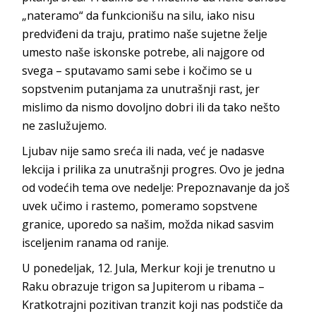
„nateramo“ da funkcionišu na silu, iako nisu
predviđeni da traju, pratimo naše sujetne želje
umesto naše iskonske potrebe, ali najgore od
svega – sputavamo sami sebe i kočimo se u
sopstvenim putanjama za unutrašnji rast, jer
mislimo da nismo dovoljno dobri ili da tako nešto
ne zaslužujemo.
Ljubav nije samo sreća ili nada, već je nadasve
lekcija i prilika za unutrašnji progres. Ovo je jedna
od vodećih tema ove nedelje: Prepoznavanje da još
uvek učimo i rastemo, pomeramo sopstvene
granice, uporedo sa našim, možda nikad sasvim
isceljenim ranama od ranije.
U ponedeljak, 12. Jula, Merkur koji je trenutno u
Raku obrazuje trigon sa Jupiterom u ribama –
Kratkotrajni pozitivan tranzit koji nas podstiče da