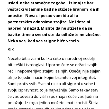
usled neke stomačne tegobe. Uzimajte bar
veštački vitamine kad ne stižete hranom da ih
unosite. Novac i posao vam idu ali u
partnerskim odnosima stojite. Ne idete ni
napred ni nazad. Mislite da ne stižete da se
bavite time a svesni ste da odlažete neizbežno.
Neka vas, kad vas stigne biće veselo.
BIK
Nećete biti svesni koliko ćete u narednoj nedelji
biti teški i tvrdoglavi. Uporno ćete se držati svojih
reči i nepomerljivo stajati iza njih. Osećaj nije sjajan
ali je to jedini način kojim branite svoj integritet.
Sami protiv svih. Svesni rizika ali sigurni u sebe i
svoju ispravnost, to je najvažnije. Samo takav stav
će vas odvesti do viših spoznaja i čuće vas ljudi na
položaju. Iz toga jedino možete imati koristi. Šteta
može nastati u međuljudskim odnosim u vašem