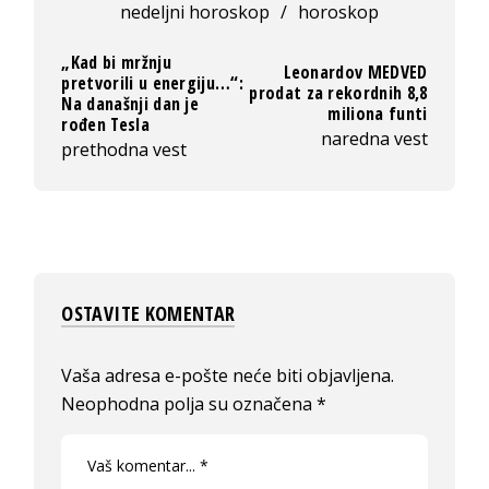
nedeljni horoskop
/
horoskop
„Kad bi mržnju
Leonardov MEDVED
pretvorili u energiju…“:
prodat za rekordnih 8,8
Na današnji dan je
miliona funti
rođen Tesla
naredna vest
prethodna vest
OSTAVITE KOMENTAR
Vaša adresa e-pošte neće biti objavljena.
Neophodna polja su označena
*