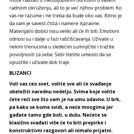
radnom okruženju, ali to je već njihov problem. Ko
vas ne razume i ne treba da bude oko vas. Bitno je
da vam je savest čista i namere ispravne.
Materijalni dobici nisu veliki ali će ih biti. Emotivni
odnosi su i dalje u fazi raščišćavanja. Uživate u
nekim trenucima u sledećim sumnjičite i tražite
povoljnosti za sebe. Sebi štetite umesto da se
opustite i uživate dok traje.
BLIZANCI
Voli vas ceo svet, volite sve ali će svađanje
obeležiti narednu nedelju. Svima koje volite
ćete reći sve što vam je na umu odavno. U brk,
pa kako se kome svidi, a neće mnogima jer
gađate tamo gde boli, u dušu. Nećete se
klasično svađati više će to biti prepirke i
konstruktivni razgovori ali nimalo prijatni.