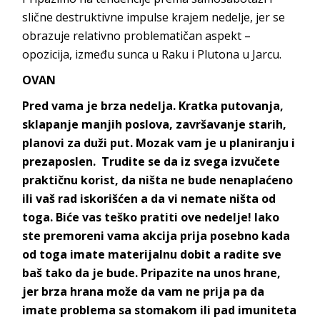
slične destruktivne impulse krajem nedelje, jer se
obrazuje relativno problematičan aspekt –
opozicija, između sunca u Raku i Plutona u Jarcu.
OVAN
Pred vama je brza nedelja. Kratka putovanja,
sklapanje manjih poslova, završavanje starih,
planovi za duži put. Mozak vam je u planiranju i
prezaposlen. Trudite se da iz svega izvučete
praktičnu korist, da ništa ne bude nenaplaćeno
ili vaš rad iskorišćen a da vi nemate ništa od
toga. Biće vas teško pratiti ove nedelje! Iako
ste premoreni vama akcija prija posebno kada
od toga imate materijalnu dobit a radite sve
baš tako da je bude. Pripazite na unos hrane,
jer brza hrana može da vam ne prija pa da
imate problema sa stomakom ili pad imuniteta