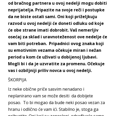
od bračnog partnera u ovoj nedelji mogu dobiti
neprijatelja. Pripazite na svoje reči i postupke
da ne biste ostali sami. Oni koji priželjkuju
razvod u ovoj nedelji će doneti odluku od koje
će obe strane imati dobrobit. Vaš nemerljiv
osećaj za sklad i uravnoteženost ove nedelje će
vam biti potreban. Pripadnici ovog znaka koji
su emotivnim vezama očekuje miran i nežan
period u kom će uživati u dobijenoj ljubavi.
Mogli bi i da je uzvratite za promenu. Očekuje
vas i ozbiljniji priliv novca u ovoj nedelji.
ŠKORPIJA
Iz neke obične priče sasvim nenadano i
neplanirano vam se može desiti da dobijete
posao. To bi mogao da bude neki posao vezan za
hranu i odlično će vam ići. Stabilno je, stoga ga
prihvatite. Oni koji su zaposleni odrađivaće samo