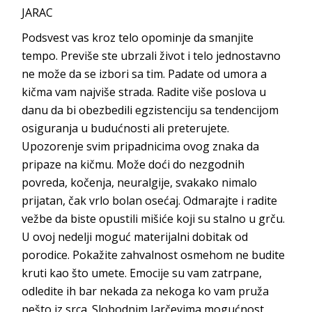
JARAC
Podsvest vas kroz telo opominje da smanjite
tempo. Previše ste ubrzali život i telo jednostavno
ne može da se izbori sa tim. Padate od umora a
kičma vam najviše strada. Radite više poslova u
danu da bi obezbedili egzistenciju sa tendencijom
osiguranja u budućnosti ali preterujete.
Upozorenje svim pripadnicima ovog znaka da
pripaze na kičmu. Može doći do nezgodnih
povreda, kočenja, neuralgije, svakako nimalo
prijatan, čak vrlo bolan osećaj. Odmarajte i radite
vežbe da biste opustili mišiće koji su stalno u grču.
U ovoj nedelji moguć materijalni dobitak od
porodice. Pokažite zahvalnost osmehom ne budite
kruti kao što umete. Emocije su vam zatrpane,
odledite ih bar nekada za nekoga ko vam pruža
nešto iz srca. Slobodnim Jarčevima mogućnost