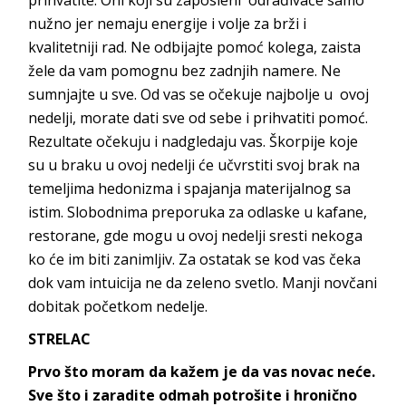
nužno jer nemaju energije i volje za brži i
kvalitetniji rad. Ne odbijajte pomoć kolega, zaista
žele da vam pomognu bez zadnjih namere. Ne
sumnjajte u sve. Od vas se očekuje najbolje u ovoj
nedelji, morate dati sve od sebe i prihvatiti pomoć.
Rezultate očekuju i nadgledaju vas. Škorpije koje
su u braku u ovoj nedelji će učvrstiti svoj brak na
temeljima hedonizma i spajanja materijalnog sa
istim. Slobodnima preporuka za odlaske u kafane,
restorane, gde mogu u ovoj nedelji sresti nekoga
ko će im biti zanimljiv. Za ostatak se kod vas čeka
dok vam intuicija ne da zeleno svetlo. Manji novčani
dobitak početkom nedelje.
STRELAC
Prvo što moram da kažem je da vas novac neće.
Sve što i zaradite odmah potrošite i hronično