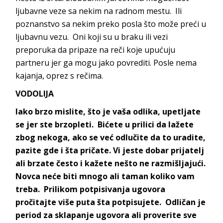
ljubavne veze sa nekim na radnom mestu. Ili
poznanstvo sa nekim preko posla što može preći u
ljubavnu vezu. Oni koji su u braku ili vezi
preporuka da pripaze na reči koje upućuju
partneru jer ga mogu jako povrediti. Posle nema
kajanja, oprez s rečima.
VODOLIJA
Iako brzo mislite, što je vaša odlika, upetljate
se jer ste brzopleti. Bićete u prilici da lažete
zbog nekoga, ako se već odlučite da to uradite,
pazite gde i šta pričate. Vi jeste dobar prijatelj
ali brzate često i kažete nešto ne razmišljajući.
Novca neće biti mnogo ali taman koliko vam
treba. Prilikom potpisivanja ugovora
pročitajte više puta šta potpisujete. Odličan je
period za sklapanje ugovora ali proverite sve