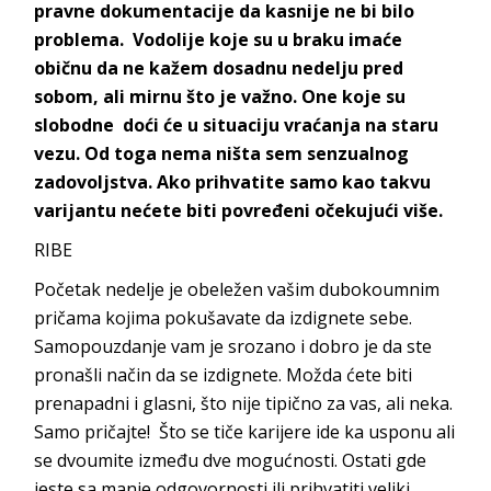
pravne dokumentacije da kasnije ne bi bilo
problema. Vodolije koje su u braku imaće
običnu da ne kažem dosadnu nedelju pred
sobom, ali mirnu što je važno. One koje su
slobodne doći će u situaciju vraćanja na staru
vezu. Od toga nema ništa sem senzualnog
zadovoljstva. Ako prihvatite samo kao takvu
varijantu nećete biti povređeni očekujući više.
RIBE
Početak nedelje je obeležen vašim dubokoumnim
pričama kojima pokušavate da izdignete sebe.
Samopouzdanje vam je srozano i dobro je da ste
pronašli način da se izdignete. Možda ćete biti
prenapadni i glasni, što nije tipično za vas, ali neka.
Samo pričajte! Što se tiče karijere ide ka usponu ali
se dvoumite između dve mogućnosti. Ostati gde
jeste sa manje odgovornosti ili prihvatiti veliki