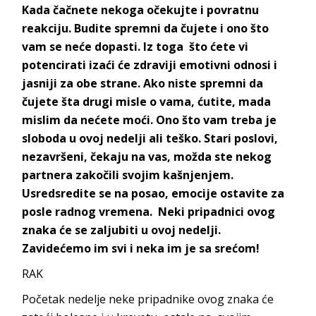
Kada čačnete nekoga očekujte i povratnu
reakciju. Budite spremni da čujete i ono što
vam se neće dopasti. Iz toga što ćete vi
potencirati izaći će zdraviji emotivni odnosi i
jasniji za obe strane. Ako niste spremni da
čujete šta drugi misle o vama, ćutite, mada
mislim da nećete moći. Ono što vam treba je
sloboda u ovoj nedelji ali teško. Stari poslovi,
nezavršeni, čekaju na vas, možda ste nekog
partnera zakočili svojim kašnjenjem.
Usredsredite se na posao, emocije ostavite za
posle radnog vremena. Neki pripadnici ovog
znaka će se zaljubiti u ovoj nedelji.
Zavidećemo im svi i neka im je sa srećom!
RAK
Početak nedelje neke pripadnike ovog znaka će