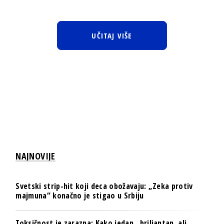
UČITAJ VIŠE
NAJNOVIJE
Svetski strip-hit koji deca obožavaju: „Zeka protiv
majmuna“ konačno je stigao u Srbiju
Toksičnost je zarazna: Kako jedan „briljantan, ali