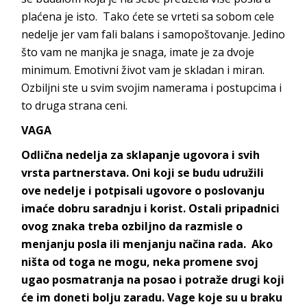
plaćena je isto. Tako ćete se vrteti sa sobom cele
nedelje jer vam fali balans i samopoštovanje. Jedino
što vam ne manjka je snaga, imate je za dvoje
minimum. Emotivni život vam je skladan i miran.
Ozbiljni ste u svim svojim namerama i postupcima i
to druga strana ceni.
VAGA
Odlična nedelja za sklapanje ugovora i svih
vrsta partnerstava. Oni koji se budu udružili
ove nedelje i potpisali ugovore o poslovanju
imaće dobru saradnju i korist. Ostali pripadnici
ovog znaka treba ozbiljno da razmisle o
menjanju posla ili menjanju načina rada. Ako
ništa od toga ne mogu, neka promene svoj
ugao posmatranja na posao i potraže drugi koji
će im doneti bolju zaradu. Vage koje su u braku