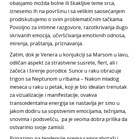
obasjamo možda bolne ili škakljive teme srca,
iznesemo ih na površinu i sa velikim saosećanjem
prodiskutujemo o svim problematičnim tačkama.
Povoljno za intimne razgovore, razotkrivanja dugo
skrivanih emocija, učvršćivanja emotivnih odnosa,
mirenja, praštanja, priznavanja.
Zatim, dok je Venera u konjukciji sa Marsom u lavu,
odličan aspekt za strastvene susrete, flert, ali i
začeća i širenje porodice. Sunce u raku obrazuje
trigon sa Neptunom u ribama – Nakon mladog
meseca u raku u petak, koji je bio idealan trenutak
za vizualizacije i manifestacije, ovakva
transcedentalna energija se nastavlja jer smo u
jakom dodiru sa sopstvenim emocijama, težnjama,
snovima i podsvešću, pa je veoma dobra prilika da
ostvarimo svoje zamisli.
Pripazimo na tendencije prema samosabotaži i