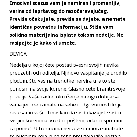
Emotivni status vam je nemiran i promenljiv,
varira od lepršavog do razočaravajućeg.
Previše očekujete, previše se dajete, a nemate
identičnu povratnu informaciju. Stiže vam
solidna materijalna isplata tokom nedelje. Ne
rasipajte je kako vi umete.
DEVICA
Nedelja u kojoj ćete postati svesni svojih navika
preuzetih od roditelja. Njihovo vaspitanje je urodilo
plodom, što vas na trenutke nervira u iako ste
ponosni na svoje korene. Glasno ćete braniti svoje
pozicije. Vaše radno okruženje mnogo dobija sa
vama jer preuzimate na sebe i odgovornosti koje
nisu samo vaše. Time kao da se dokazujete sebi i
svojim korenima. Vredni, pošteni, odani i spremni
za pomoć. U trenucima nervoze i umora smatrate
se budalom koja je na sebe preuzela više posla a