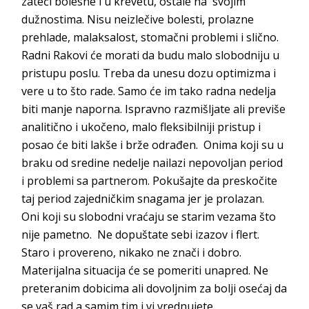
zateći bolesne i u krevetu, ostale na svojim
dužnostima. Nisu neizlečive bolesti, prolazne
prehlade, malaksalost, stomačni problemi i slično.
Radni Rakovi će morati da budu malo slobodniju u
pristupu poslu. Treba da unesu dozu optimizma i
vere u to što rade. Samo će im tako radna nedelja
biti manje naporna. Ispravno razmišljate ali previše
analitično i ukočeno, malo fleksibilniji pristup i
posao će biti lakše i brže odrađen. Onima koji su u
braku od sredine nedelje nailazi nepovoljan period
i problemi sa partnerom. Pokušajte da preskočite
taj period zajedničkim snagama jer je prolazan.
Oni koji su slobodni vraćaju se starim vezama što
nije pametno. Ne dopuštate sebi izazov i flert.
Staro i provereno, nikako ne znači i dobro.
Materijalna situacija će se pomeriti unapred. Ne
preteranim dobicima ali dovoljnim za bolji osećaj da
se vaš rad a samim tim i vi vrednujete.