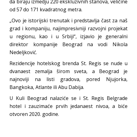
da biraju izmedju 220 ekskluzivnih stanova, veličine
od 57 do 171 kvadratnog metra.
„Ovo je istorijski trenutak i predstavlja čast za naš
grad i kompaniju, najimpresivniji razvojni projekat
u regionu, kao i u Srbiji“, izjavio je generalni
direktor kompanije Beograd na vodi Nikola
Nedeljković.
Rezidencije hotelskog brenda St. Regis se nude u
dvanaest zemalja širom sveta, a Beograd je
najnoviji na listi gradova, pored Njujorka,
Bangkoka, Atlante ili Abu Dabija.
U Kuli Beograd nalaziće se i St. Regis Belgrade
hotel i zauzimaće prvih jedanaest nivoa, a biće
otvoren 2020. godine.