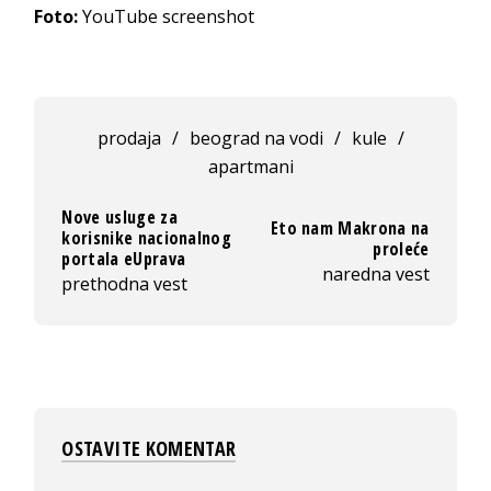
Foto:
YouTube screenshot
prodaja
/
beograd na vodi
/
kule
/
apartmani
Nove usluge za
Eto nam Makrona na
korisnike nacionalnog
proleće
portala eUprava
naredna vest
prethodna vest
OSTAVITE KOMENTAR