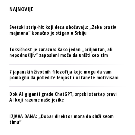
NAJNOVIJE
Svetski strip-hit koji deca obožavaju: „Zeka protiv
majmuna“ konačno je stigao u Srbiju
Toksičnost je zarazna: Kako jedan „briljantan, ali
nepodnošljiv“ zaposleni može da uništi ceo tim
7 japanskih životnih filozofija koje mogu da vam
pomognu da pobedite lenjost i ostanete motivisani
Dok AI giganti grade ChatGPT, srpski startap pravi
AI koji razume naše jezike
IZJAVA DANA: „Dobar direktor mora da služi svom
timu“