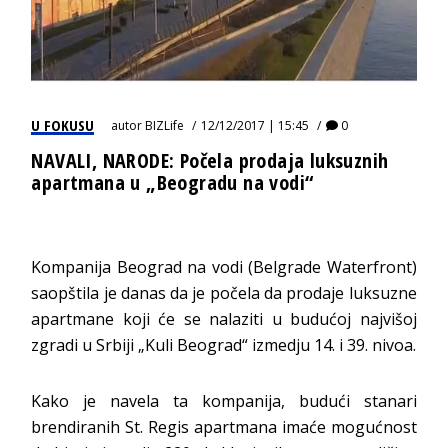
U FOKUSU
autor
BIZLife
12/12/2017 | 15:45
0
NAVALI, NARODE: Počela prodaja luksuznih
apartmana u „Beogradu na vodi“
Kompanija Beograd na vodi (Belgrade Waterfront)
saopštila je danas da je počela da prodaje luksuzne
apartmane koji će se nalaziti u budućoj najvišoj
zgradi u Srbiji „Kuli Beograd“ izmedju 14. i 39. nivoa.
Kako je navela ta kompanija, budući stanari
brendiranih St. Regis apartmana imaće mogućnost