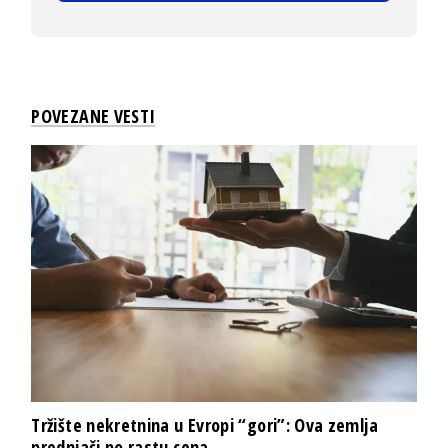
POVEZANE VESTI
Tržište nekretnina u Evropi “gori”: Ova zemlja
prednjači po rastu cena