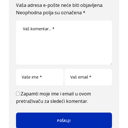
Vaša adresa e-pošte neće biti objavljena.
Neophodna polja su označena
*
Zapamti moje ime i email u ovom
pretraživaču za sledeći komentar.