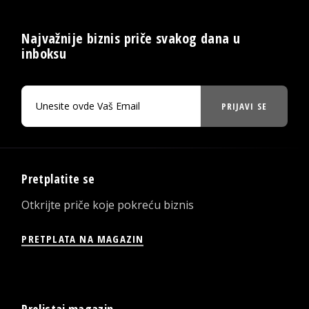
Najvažnije biznis priče svakog dana u
inboksu
PRIJAVI SE
Pretplatite se
Otkrijte priče koje pokreću biznis
PRETPLATA NA MAGAZIN
Prelistaj magazin