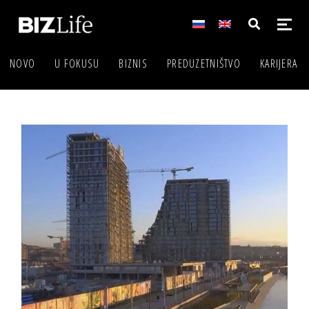
NOVO
U FOKUSU
BIZNIS
PREDUZETNIŠTVO
KARIJERA