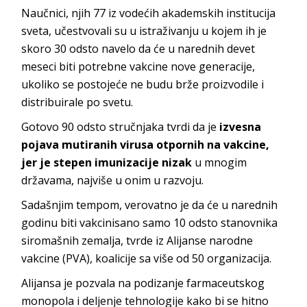
Naučnici, njih 77 iz vodećih akademskih institucija
sveta, učestvovali su u istraživanju u kojem ih je
skoro 30 odsto navelo da će u narednih devet
meseci biti potrebne vakcine nove generacije,
ukoliko se postojeće ne budu brže proizvodile i
distribuirale po svetu.
Gotovo 90 odsto stručnjaka tvrdi da je
izvesna
pojava mutiranih virusa otpornih na vakcine,
jer je stepen imunizacije nizak
u mnogim
državama, najviše u onim u razvoju.
Sadašnjim tempom, verovatno je da će u narednih
godinu biti vakcinisano samo 10 odsto stanovnika
siromašnih zemalja, tvrde iz Alijanse narodne
vakcine (PVA), koalicije sa više od 50 organizacija.
Alijansa je pozvala na podizanje farmaceutskog
monopola i deljenje tehnologije kako bi se hitno