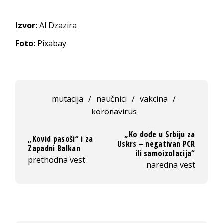
Izvor:
Al Dzazira
Foto:
Pixabay
mutacija
/
naučnici
/
vakcina
/
koronavirus
„Ko dođe u Srbiju za
„Kovid pasoši“ i za
Uskrs – negativan PCR
Zapadni Balkan
ili samoizolacija“
prethodna vest
naredna vest