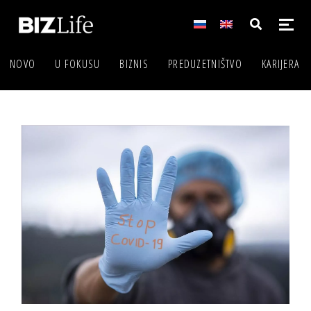
NOVO
U FOKUSU
BIZNIS
PREDUZETNIŠTVO
KARIJERA