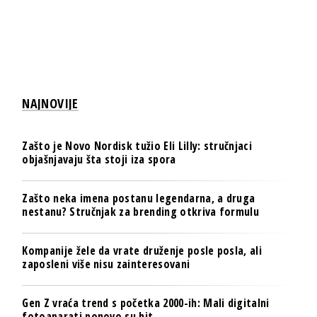
NAJNOVIJE
Zašto je Novo Nordisk tužio Eli Lilly: stručnjaci
objašnjavaju šta stoji iza spora
Zašto neka imena postanu legendarna, a druga
nestanu? Stručnjak za brending otkriva formulu
Kompanije žele da vrate druženje posle posla, ali
zaposleni više nisu zainteresovani
Gen Z vraća trend s početka 2000-ih: Mali digitalni
fotoaparati ponovo su hit