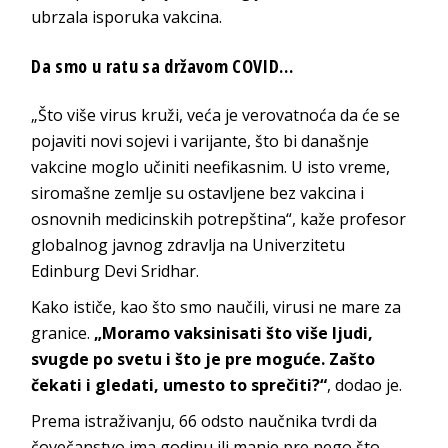
ubrzala isporuka vakcina.
Da smo u ratu sa državom COVID…
„Što više virus kruži, veća je verovatnoća da će se
pojaviti novi sojevi i varijante, što bi današnje
vakcine moglo učiniti neefikasnim. U isto vreme,
siromašne zemlje su ostavljene bez vakcina i
osnovnih medicinskih potrepština“, kaže profesor
globalnog javnog zdravlja na Univerzitetu
Edinburg Devi Sridhar.
Kako ističe, kao što smo naučili, virusi ne mare za
granice.
„Moramo vaksinisati što više ljudi,
svugde po svetu i što je pre moguće. Zašto
čekati i gledati, umesto to sprečiti?“
, dodao je.
Prema istraživanju, 66 odsto naučnika tvrdi da
čovečanstvo ima godinu ili manje pre nego što