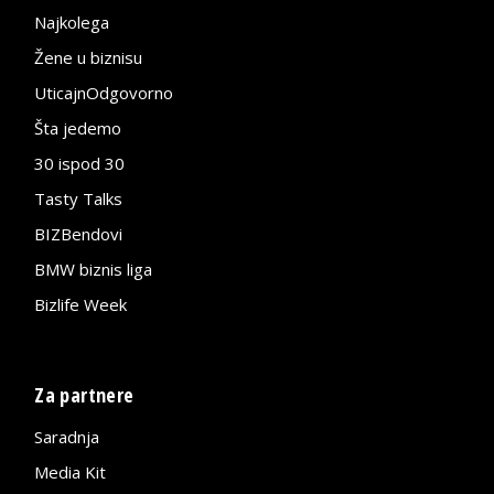
Najkolega
Žene u biznisu
UticajnOdgovorno
Šta jedemo
30 ispod 30
Tasty Talks
BIZBendovi
BMW biznis liga
Bizlife Week
Za partnere
Saradnja
Media Kit