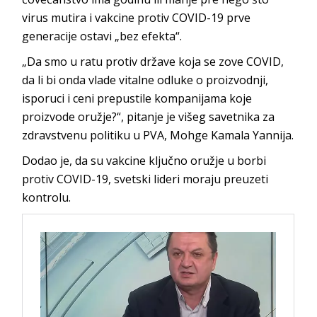
virus mutira i vakcine protiv COVID-19 prve
generacije ostavi „bez efekta“.
„Da smo u ratu protiv države koja se zove COVID,
da li bi onda vlade vitalne odluke o proizvodnji,
isporuci i ceni prepustile kompanijama koje
proizvode oružje?“, pitanje je višeg savetnika za
zdravstvenu politiku u PVA, Mohge Kamala Yannija.
Dodao je, da su vakcine ključno oružje u borbi
protiv COVID-19, svetski lideri moraju preuzeti
kontrolu.