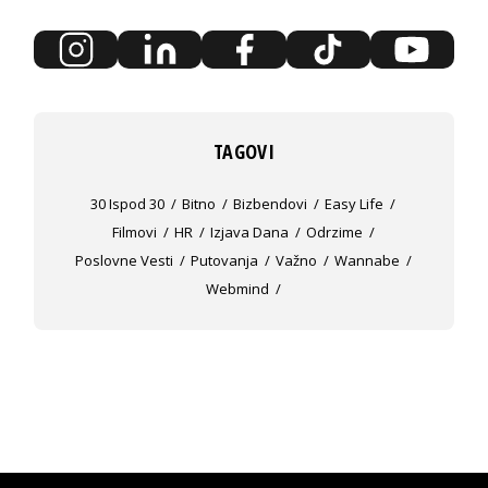
TAGOVI
30 Ispod 30
Bitno
Bizbendovi
Easy Life
Filmovi
HR
Izjava Dana
Odrzime
Poslovne Vesti
Putovanja
Važno
Wannabe
Webmind