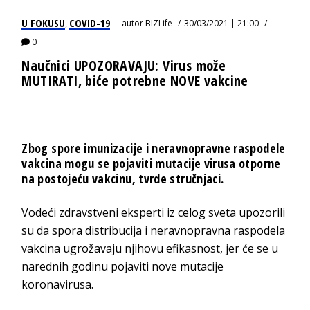
U FOKUSU
COVID-19
autor
BIZLife
30/03/2021 | 21:00
,
0
Naučnici UPOZORAVAJU: Virus može
MUTIRATI, biće potrebne NOVE vakcine
Zbog spore imunizacije i neravnopravne raspodele
vakcina mogu se pojaviti mutacije virusa otporne
na postojeću vakcinu, tvrde stručnjaci.
Vodeći zdravstveni eksperti iz celog sveta upozorili
su da spora distribucija i neravnopravna raspodela
vakcina ugrožavaju njihovu efikasnost, jer će se u
narednih godinu pojaviti nove mutacije
koronavirusa.