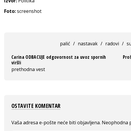
Izvor:
Politika
Foto:
screenshot
palić
/
nastavak
/
radovi
/
s
Carina ODBACUJE odgovornost za uvoz spornih
Proš
viršli
prethodna vest
OSTAVITE KOMENTAR
Vaša adresa e-pošte neće biti objavljena.
Neophodna p