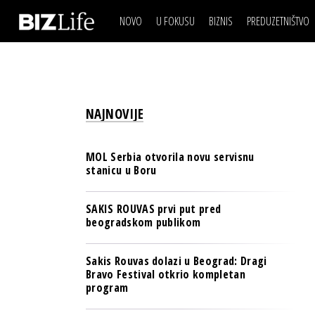
NOVO
U FOKUSU
BIZNIS
PREDUZETNIŠTVO
IZJAVA DANA
BIZNIS SCENA
VIDEO
REAL ESTATE
IZJAVA DANA
BIZNIS SCENA
BREND I KOMUNIKACI
VIDEO
REAL ESTATE
ESG & ENERGY
NAJNOVIJE
BREND I KOMUNIKACI
BANKE
ESG & ENERGY
OSIGURANJE
MOL Serbia otvorila novu servisnu
BANKE
stanicu u Boru
TECH I AI
OSIGURANJE
BIZNIS & SPORT
SAKIS ROUVAS prvi put pred
TECH I AI
beogradskom publikom
PULS REGIONA
BIZNIS & SPORT
NOVO NA RAFU
Sakis Rouvas dolazi u Beograd: Dragi
PULS REGIONA
Bravo Festival otkrio kompletan
program
NOVO NA RAFU