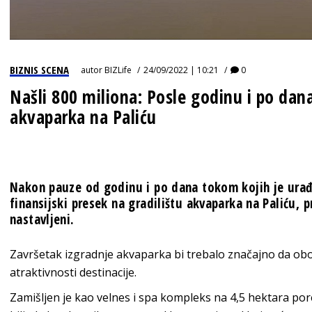
BIZNIS SCENA
autor
BIZLife
24/09/2022 | 10:21
0
Našli 800 miliona: Posle godinu i po dan
akvaparka na Paliću
Nakon pauze od godinu i po dana tokom kojih je urađen
finansijski presek na gradilištu akvaparka na Paliću,
nastavljeni.
Završetak izgradnje akvaparka bi trebalo značajno da obo
atraktivnosti destinacije.
Zamišljen je kao velnes i spa kompleks na 4,5 hektara por