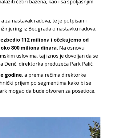
laziti četiri bazena, kao i sa spoljašnjim
ra za nastavak radova, te je potpisan i
žinjering iz Beograda o nastavku radova.
obezbedio 112 miliona i očekujemo od
 oko 800 miliona dinara.
Na osnovu
skim uslovima, taj iznos je dovoljan da se
ja Denč, direktorka preduzeća Park Palić.
ne godine
, a prema rečima direktorke
ehnički prijem po segmentima kako bi se
park mogao da bude otvoren za posetioce.