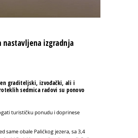
a nastavljena izgradnja
 graditeljski, izvođački, ali i
 proteklih sedmica radovi su ponovo
gati turističku ponudu i doprinese
ed same obale Palićkog jezera, sa 3,4