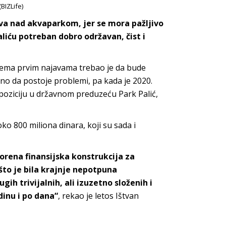
BIZLife)
va nad akvaparkom, jer se mora pažljivo
liću potreban dobro održavan, čist i
rema prvim najavama trebao je da bude
sno da postoje problemi, pa kada je 2020.
ziciju u državnom preduzeću Park Palić,
ko 800 miliona dinara, koji su sada i
vorena finansijska konstrukcija za
to je bila krajnje nepotpuna
ih trivijalnih, ali izuzetno složenih i
dinu i po dana“
, rekao je letos Ištvan