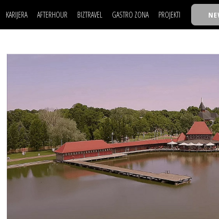
KARIJERA
AFTERHOUR
BIZTRAVEL
GASTRO ZONA
PROJEKTI
NE
POSAO
FILM I SCENA
NAJKOLEGA
LJUDI (HR)
KNJIGE
TASTY TALKS
POSAO
FILM I SCENA
NAJKOLEGA
JE
MOJ UGAO
AUTO SVET
30 ISPOD 30
LJUDI (HR)
KNJIGE
TASTY TALKS
USAVRŠAVANJE
STIL
BACK TO OFFIC
JE
MOJ UGAO
AUTO SVET
30 ISPOD 30
KNOW-HOW
WELLBEING
BIZBENDOVI
USAVRŠAVANJE
STIL
BACK TO OFFIC
BIZKOLEGIJUM
KNOW-HOW
WELLBEING
BIZBENDOVI
BMW BIZNIS LIG
BIZKOLEGIJUM
BIZLIFE WEEK
BMW BIZNIS LIG
IZJAVA GODINE
BIZLIFE WEEK
IZJAVA GODINE