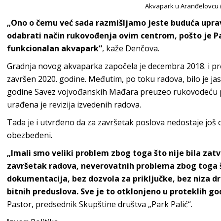
Akvapark u Aranđelovcu (
„Ono o čemu već sada razmišljamo jeste buduća upra
odabrati način rukovođenja ovim centrom, pošto je Pa
funkcionalan akvapark“
, kaže Denčova.
Gradnja novog akvaparka započela je decembra 2018. i p
završen 2020. godine. Međutim, po toku radova, bilo je ja
godine Savez vojvođanskih Mađara preuzeo rukovodeću po
urađena je revizija izvedenih radova.
Tada je i utvrđeno da za završetak poslova nedostaje još o
obezbeđeni.
„Imali smo veliki problem zbog toga što nije bila zat
završetak radova, neverovatnih problema zbog toga š
dokumentacija, bez dozvola za priključke, bez niza drug
bitnih preduslova. Sve je to otklonjeno u proteklih go
Pastor, predsednik Skupštine društva „Park Palić“.