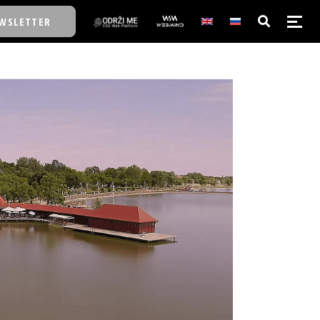
WSLETTER
E/SCHOOL
E/SCHOOL
A
A