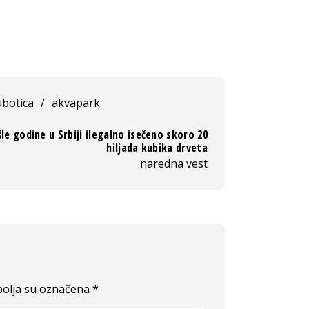
ubotica
/
akvapark
le godine u Srbiji ilegalno isečeno skoro 20
hiljada kubika drveta
naredna vest
olja su označena
*