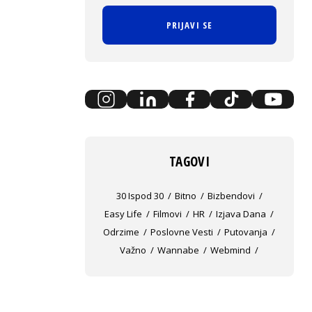
PRIJAVI SE
TAGOVI
30 Ispod 30
Bitno
Bizbendovi
Easy Life
Filmovi
HR
Izjava Dana
Odrzime
Poslovne Vesti
Putovanja
Važno
Wannabe
Webmind