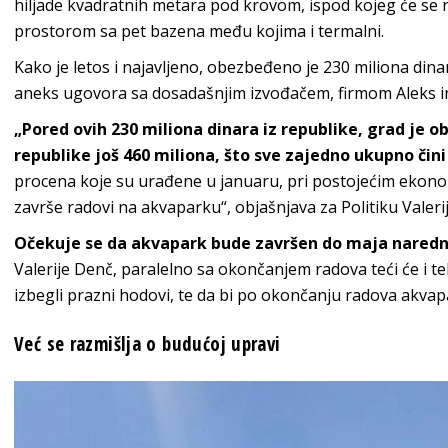
hiljade kvadratnih metara pod krovom, ispod kojeg će se na
prostorom sa pet bazena među kojima i termalni.
Kako je letos i najavljeno, obezbeđeno je 230 miliona dina
aneks ugovora sa dosadašnjim izvođačem, firmom Aleks in
„Pored ovih 230 miliona dinara iz republike, grad je 
republike još 460 miliona, što sve zajedno ukupno čini
procena koje su urađene u januaru, pri postojećim ekonom
završe radovi na akvaparku“, objašnjava za Politiku Valeri
Očekuje se da akvapark bude završen do maja nared
Valerije Denč, paralelno sa okončanjem radova teći će i t
izbegli prazni hodovi, te da bi po okončanju radova akva
Već se razmišlja o budućoj upravi