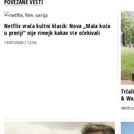
POVEZANE VESTI
Netflix vraća kultni klasik: Nova „Mala kuća
u preriji“ nije rimejk kakav ste očekivali
13/07/2026 | 12:56
Trčal
& Wal
08/05/2