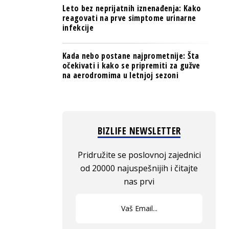
Leto bez neprijatnih iznenađenja: Kako
reagovati na prve simptome urinarne
infekcije
Kada nebo postane najprometnije: Šta
očekivati i kako se pripremiti za gužve
na aerodromima u letnjoj sezoni
BIZLIFE NEWSLETTER
Pridružite se poslovnoj zajednici
od 20000 najuspešnijih i čitajte
nas prvi