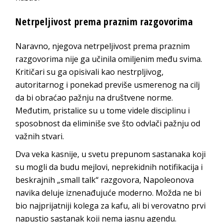
Netrpeljivost prema praznim razgovorima
Naravno, njegova netrpeljivost prema praznim
razgovorima nije ga učinila omiljenim među svima.
Kritičari su ga opisivali kao nestrpljivog,
autoritarnog i ponekad previše usmerenog na cilj
da bi obraćao pažnju na društvene norme.
Međutim, pristalice su u tome videle disciplinu i
sposobnost da eliminiše sve što odvlači pažnju od
važnih stvari.
Dva veka kasnije, u svetu prepunom sastanaka koji
su mogli da budu mejlovi, neprekidnih notifikacija i
beskrajnih „small talk“ razgovora, Napoleonova
navika deluje iznenađujuće moderno. Možda ne bi
bio najprijatniji kolega za kafu, ali bi verovatno prvi
napustio sastanak koji nema jasnu agendu.