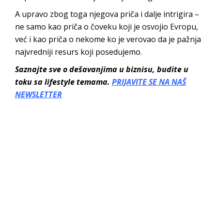
A upravo zbog toga njegova priča i dalje intrigira –
ne samo kao priča o čoveku koji je osvojio Evropu,
već i kao priča o nekome ko je verovao da je pažnja
najvredniji resurs koji posedujemo.
Saznajte sve o dešavanjima u biznisu, budite u
toku sa lifestyle temama.
PRIJAVITE SE NA NAŠ
NEWSLETTER