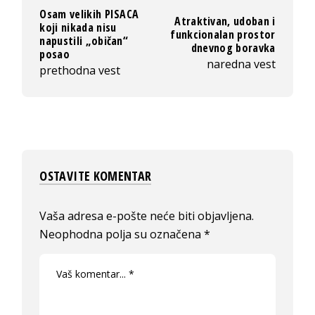
Osam velikih PISACA
Atraktivan, udoban i
koji nikada nisu
funkcionalan prostor
napustili „običan“
dnevnog boravka
posao
naredna vest
prethodna vest
OSTAVITE KOMENTAR
Vaša adresa e-pošte neće biti objavljena.
Neophodna polja su označena
*