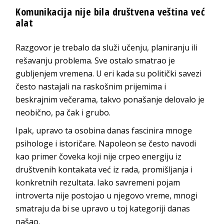
Komunikacija nije bila društvena veština već
alat
Razgovor je trebalo da služi učenju, planiranju ili
rešavanju problema. Sve ostalo smatrao je
gubljenjem vremena. U eri kada su politički savezi
često nastajali na raskošnim prijemima i
beskrajnim večerama, takvo ponašanje delovalo je
neobično, pa čak i grubo.
Ipak, upravo ta osobina danas fascinira mnoge
psihologe i istoričare. Napoleon se često navodi
kao primer čoveka koji nije crpeo energiju iz
društvenih kontakata već iz rada, promišljanja i
konkretnih rezultata. Iako savremeni pojam
introverta nije postojao u njegovo vreme, mnogi
smatraju da bi se upravo u toj kategoriji danas
našao.