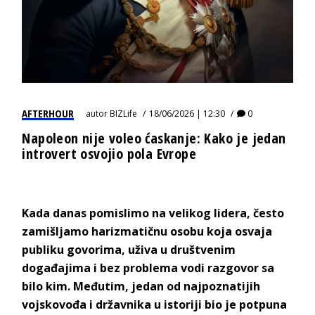
AFTERHOUR
autor
BIZLife
18/06/2026 | 12:30
0
Napoleon nije voleo ćaskanje: Kako je jedan
introvert osvojio pola Evrope
Kada danas pomislimo na velikog lidera, često
zamišljamo harizmatičnu osobu koja osvaja
publiku govorima, uživa u društvenim
događajima i bez problema vodi razgovor sa
bilo kim. Međutim, jedan od najpoznatijih
vojskovođa i državnika u istoriji bio je potpuna