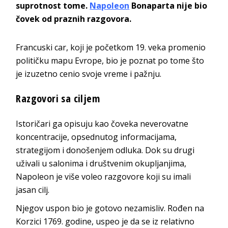
suprotnost tome.
Napoleon
Bonaparta nije bio
čovek od praznih razgovora.
Francuski car, koji je početkom 19. veka promenio
političku mapu Evrope, bio je poznat po tome što
je izuzetno cenio svoje vreme i pažnju.
Razgovori sa ciljem
Istoričari ga opisuju kao čoveka neverovatne
koncentracije, opsednutog informacijama,
strategijom i donošenjem odluka. Dok su drugi
uživali u salonima i društvenim okupljanjima,
Napoleon je više voleo razgovore koji su imali
jasan cilj.
Njegov uspon bio je gotovo nezamisliv. Rođen na
Korzici 1769. godine, uspeo je da se iz relativno