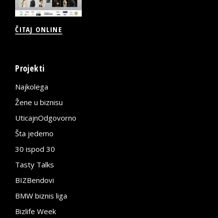
ČITAJ ONLINE
Projekti
Najkolega
Žene u biznisu
UticajnOdgovorno
Šta jedemo
30 ispod 30
Tasty Talks
BIZBendovi
BMW biznis liga
Bizlife Week