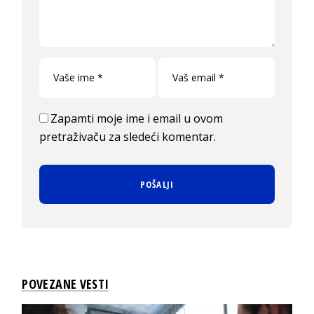
Zapamti moje ime i email u ovom
pretraživaču za sledeći komentar.
POVEZANE VESTI