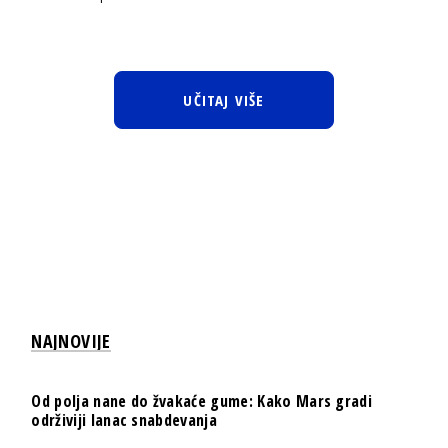
UČITAJ VIŠE
NAJNOVIJE
Od polja nane do žvakaće gume: Kako Mars gradi
održiviji lanac snabdevanja