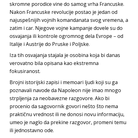
skromne porodice vine do samog vrha Francuske.
Nakon Francuske revolucije postao je jedan od
najuspešnijih vojnih komandanata svog vremena, a
zatim i car. Njegove vojne kampanje dovele su do
osvajanja ili kontrole ogromnog dela Evrope – od
Italije i Austrije do Pruske i Poljske.
Iza tih osvajanja stajala je osobina koja bi danas
verovatno bila opisana kao ekstremna
fokusiranost.
Brojni istorijski zapisi i memoari ljudi koji su ga
poznavali navode da Napoleon nije imao mnogo
strpljenja za neobavezne razgovore. Ako bi
procenio da sagovornik govori nešto što nema
praktičnu vrednost ili ne donosi novu informaciju,
umeo je naglo da prekine razgovor, promeni temu
ili jednostavno ode.