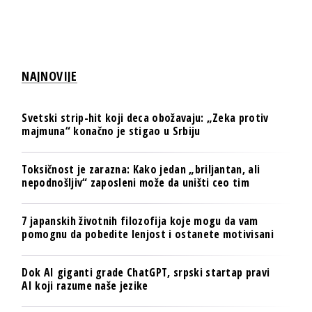
NAJNOVIJE
Svetski strip-hit koji deca obožavaju: „Zeka protiv
majmuna“ konačno je stigao u Srbiju
Toksičnost je zarazna: Kako jedan „briljantan, ali
nepodnošljiv“ zaposleni može da uništi ceo tim
7 japanskih životnih filozofija koje mogu da vam
pomognu da pobedite lenjost i ostanete motivisani
Dok AI giganti grade ChatGPT, srpski startap pravi
AI koji razume naše jezike