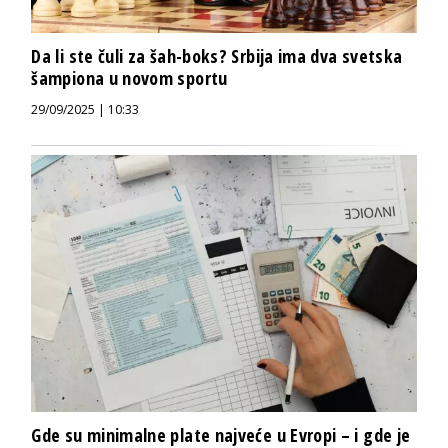
Da li ste čuli za šah-boks? Srbija ima dva svetska
šampiona u novom sportu
29/09/2025 | 10:33
Gde su minimalne plate najveće u Evropi – i gde je