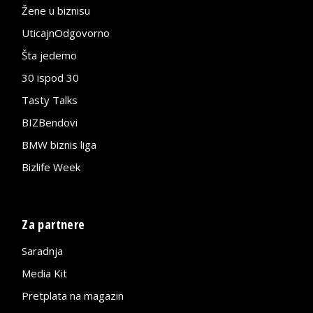
Žene u biznisu
UticajnOdgovorno
Šta jedemo
30 ispod 30
Tasty Talks
BIZBendovi
BMW biznis liga
Bizlife Week
Za partnere
Saradnja
Media Kit
Pretplata na magazin