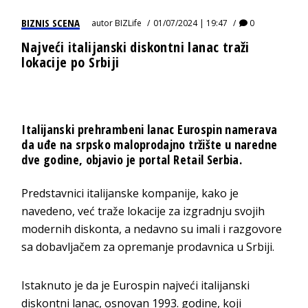
BIZNIS SCENA
autor
BIZLife
01/07/2024 | 19:47
0
Najveći italijanski diskontni lanac traži
lokacije po Srbiji
Italijanski prehrambeni lanac Eurospin namerava
da uđe na srpsko maloprodajno tržište u naredne
dve godine, objavio je portal Retail Serbia.
Predstavnici italijanske kompanije, kako je
navedeno, već traže lokacije za izgradnju svojih
modernih diskonta, a nedavno su imali i razgovore
sa dobavljačem za opremanje prodavnica u Srbiji.
Istaknuto je da je Eurospin najveći italijanski
diskontni lanac, osnovan 1993. godine, koji