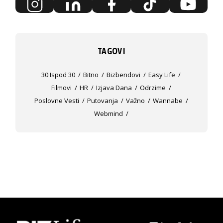
TAGOVI
30 Ispod 30
Bitno
Bizbendovi
Easy Life
Filmovi
HR
Izjava Dana
Odrzime
Poslovne Vesti
Putovanja
Važno
Wannabe
Webmind