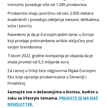
trenutno poseduje više od 1.200 prodavnica.
Prodavnice imaju površinu od oko 2.000 metara
kvadratnih i poseduju odeljenja mesare, delikatesa,
voća i povrća.
Navedeno je da je Eurospin jedini lanac u Evropi
koji prodaje prehrambene artikle isključivo pod
svojim brendovima.
Tokom 2022. godine kompanija je objavila da je
imala promet od 9,3 milijarde evra.
Za razvoj u Srbiji biće odgovorna filijala Eurospin
Eko koja upravlja prodavnicama u Sloveniji i
Hrvatskoj.
Saznajte sve o dešavanjima u biznisu, budite u
toku sa lifestyle temama.
PRIJAVITE SE NA NAŠ
NEWSLETTER.