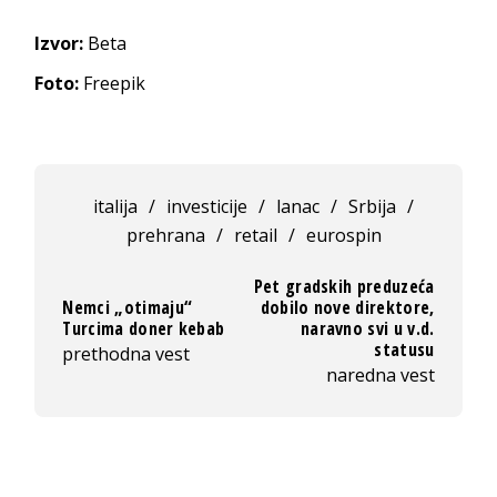
Izvor:
Beta
Foto:
Freepik
italija
/
investicije
/
lanac
/
Srbija
/
prehrana
/
retail
/
eurospin
Pet gradskih preduzeća
Nemci „otimaju“
dobilo nove direktore,
Turcima doner kebab
naravno svi u v.d.
statusu
prethodna vest
naredna vest