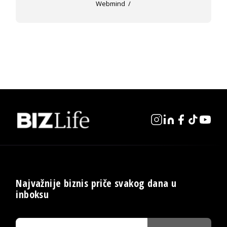
Webmind
Najvažnije biznis priče svakog dana u
inboksu