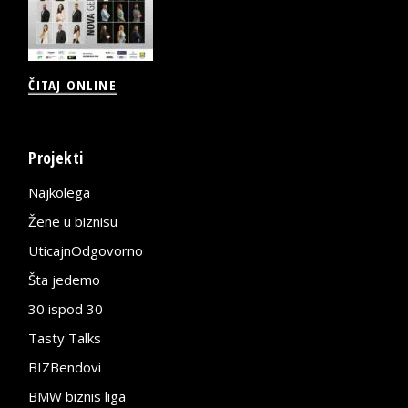
ČITAJ ONLINE
Projekti
Najkolega
Žene u biznisu
UticajnOdgovorno
Šta jedemo
30 ispod 30
Tasty Talks
BIZBendovi
BMW biznis liga