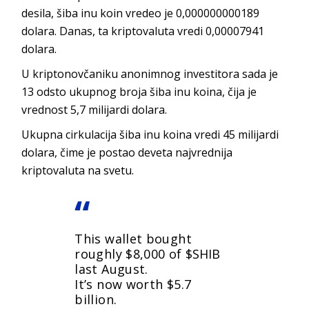
desila, šiba inu koin vredeo je 0,000000000189
dolara. Danas, ta kriptovaluta vredi 0,00007941
dolara.
U kriptonovčaniku anonimnog investitora sada je
13 odsto ukupnog broja šiba inu koina, čija je
vrednost 5,7 milijardi dolara.
Ukupna cirkulacija šiba inu koina vredi 45 milijardi
dolara, čime je postao deveta najvrednija
kriptovaluta na svetu.
This wallet bought
roughly $8,000 of
$SHIB
last August.
It’s now worth $5.7
billion.