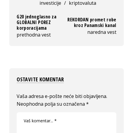
investicije
/
kriptovaluta
G20 jednoglasno za
REKORDAN promet robe
GLOBALNI POREZ
kroz Panamski kanal
korporacijama
naredna vest
prethodna vest
OSTAVITE KOMENTAR
Vaša adresa e-pošte neće biti objavljena.
Neophodna polja su označena
*