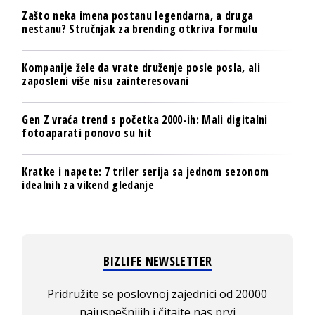
Zašto neka imena postanu legendarna, a druga
nestanu? Stručnjak za brending otkriva formulu
Kompanije žele da vrate druženje posle posla, ali
zaposleni više nisu zainteresovani
Gen Z vraća trend s početka 2000-ih: Mali digitalni
fotoaparati ponovo su hit
Kratke i napete: 7 triler serija sa jednom sezonom
idealnih za vikend gledanje
BIZLIFE NEWSLETTER
Pridružite se poslovnoj zajednici od 20000
najuspešnijih i čitajte nas prvi