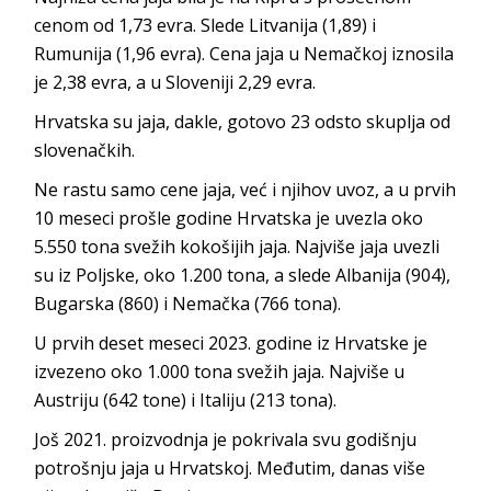
cenom od 1,73 evra. Slede Litvanija (1,89) i
Rumunija (1,96 evra). Cena jaja u Nemačkoj iznosila
je 2,38 evra, a u Sloveniji 2,29 evra.
Hrvatska su jaja, dakle, gotovo 23 odsto skuplja od
slovenačkih.
Ne rastu samo cene jaja, već i njihov uvoz, a u prvih
10 meseci prošle godine Hrvatska je uvezla oko
5.550 tona svežih kokošijih jaja. Najviše jaja uvezli
su iz Poljske, oko 1.200 tona, a slede Albanija (904),
Bugarska (860) i Nemačka (766 tona).
U prvih deset meseci 2023. godine iz Hrvatske je
izvezeno oko 1.000 tona svežih jaja. Najviše u
Austriju (642 tone) i Italiju (213 tona).
Još 2021. proizvodnja je pokrivala svu godišnju
potrošnju jaja u Hrvatskoj. Međutim, danas više