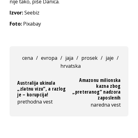
nije tako, piše Danica.
Izvor:
Seebiz
Foto:
Pixabay
cena
/
evropa
/
jaja
/
prosek
/
jaje
/
hrvatska
Amazonu milionska
Australija ukinula
kazna zbog
„zlatnu vizu“, a razlog
„preteranog“ nadzora
je – korupcija!
zaposlenih
prethodna vest
naredna vest