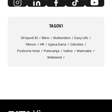
TAGOVI
30 Ispod 30
Bitno
Bizbendovi
Easy Life
Filmovi
HR
Izjava Dana
Odrzime
Poslovne Vesti
Putovanja
Važno
Wannabe
Webmind