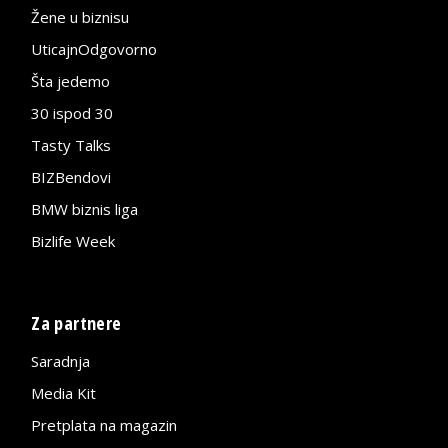
Žene u biznisu
UticajnOdgovorno
Šta jedemo
30 ispod 30
Tasty Talks
BIZBendovi
BMW biznis liga
Bizlife Week
Za partnere
Saradnja
Media Kit
Pretplata na magazin