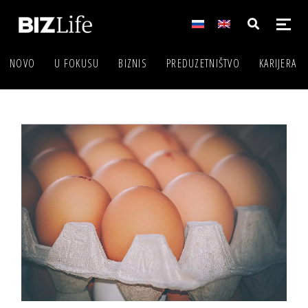
NOVO
U FOKUSU
BIZNIS
PREDUZETNIŠTVO
KARIJERA