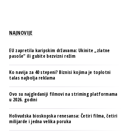
NAJNOVIJE
EU zapretila karipskim državama: Ukinite „zlatne
pasoše“ ili gubite bezvizni režim
Ko navija za 40 stepeni? Biznisi kojima je toplotni
talas najbolja reklama
Ovo su najgledaniji filmovi na striming platformama
u 2026. godini
Holivudska bioskopska renesansa: Četiri filma, četiri
milijarde i jedna velika poruka