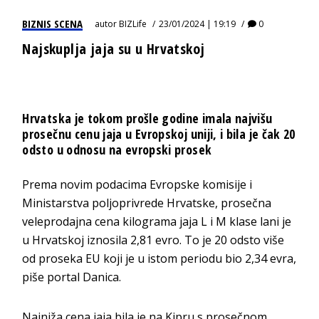
BIZNIS SCENA
autor
BIZLife
23/01/2024 | 19:19
0
Najskuplja jaja su u Hrvatskoj
Hrvatska je tokom prošle godine imala najvišu
prosečnu cenu jaja u Evropskoj uniji, i bila je čak 20
odsto u odnosu na evropski prosek
Prema novim podacima Evropske komisije i
Ministarstva poljoprivrede Hrvatske, prosečna
veleprodajna cena kilograma jaja L i M klase lani je
u Hrvatskoj iznosila 2,81 evro. To je 20 odsto više
od proseka EU koji je u istom periodu bio 2,34 evra,
piše portal Danica.
Najniža cena jaja bila je na Kipru s prosečnom