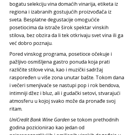
bogatu selekciju vina domaćih vinarija, etiketa iz
regiona i izabranih gostujućih proizvođača iz
sveta. Besplatne degustacije omogućiće
posetiocima da istraže širok spektar vinskih
stilova, bez obzira da li tek otkrivaju svet vina ili ga
već dobro poznaju.
Pored vinskog programa, posetioce očekuje i
pažljivo osmišljena gastro ponuda koja prati
različite stilove vina, kao i muzički sadržaj
raspoređen u više zona unutar bašte. Tokom dana
i večeri smenjivaće se nastupi pop i rok bendova,
intimniji džez i bluz, ali i gudački setovi, stvarajući
atmosferu u kojoj svako može da pronađe svoj
ritam.
UniCredit Bank Wine Garden
se tokom prethodnih
godina pozicionirao kao jedan od