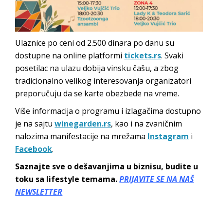
Ulaznice po ceni od 2.500 dinara po danu su
dostupne na online platformi
tickets.rs
. Svaki
posetilac na ulazu dobija vinsku čašu, a zbog
tradicionalno velikog interesovanja organizatori
preporučuju da se karte obezbede na vreme.
Više informacija o programu i izlagačima dostupno
je na sajtu
winegarden.rs
, kao i na zvaničnim
nalozima manifestacije na mrežama
Instagram
i
Facebook
.
Saznajte sve o dešavanjima u biznisu, budite u
toku sa lifestyle temama.
PRIJAVITE SE NA NAŠ
NEWSLETTER