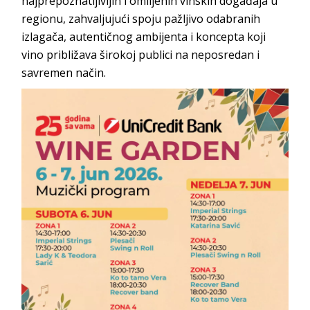
najprepoznatljivijih i omiljenih vinskih događaja u
regionu, zahvaljujući spoju pažljivo odabranih
izlagača, autentičnog ambijenta i koncepta koji
vino približava širokoj publici na neposredan i
savremen način.