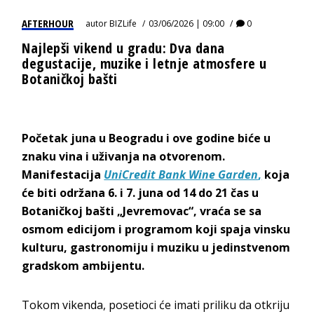
AFTERHOUR
autor
BIZLife
03/06/2026 | 09:00
0
Najlepši vikend u gradu: Dva dana
degustacije, muzike i letnje atmosfere u
Botaničkoj bašti
Početak juna u Beogradu i ove godine biće u
znaku vina i uživanja na otvorenom.
Manifestacija
UniCredit Bank Wine Garden
,
koja
će biti održana 6. i 7. juna od 14 do 21 čas u
Botaničkoj bašti „Jevremovac“, vraća se sa
osmom edicijom i programom koji spaja vinsku
kulturu, gastronomiju i muziku u jedinstvenom
gradskom ambijentu.
Tokom vikenda, posetioci će imati priliku da otkriju