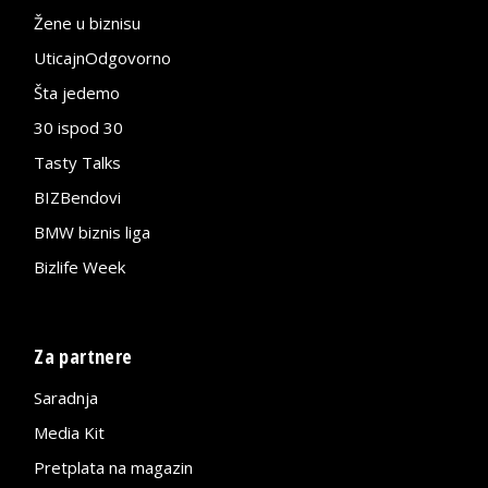
Žene u biznisu
UticajnOdgovorno
Šta jedemo
30 ispod 30
Tasty Talks
BIZBendovi
BMW biznis liga
Bizlife Week
Za partnere
Saradnja
Media Kit
Pretplata na magazin