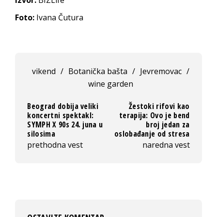
Izvor:
BIZLife
Foto:
Ivana Čutura
vikend
/
Botanička bašta
/
Jevremovac
/
wine garden
Beograd dobija veliki
Žestoki rifovi kao
koncertni spektakl:
terapija: Ovo je bend
SYMPH X 90s 24. juna u
broj jedan za
silosima
oslobađanje od stresa
prethodna vest
naredna vest