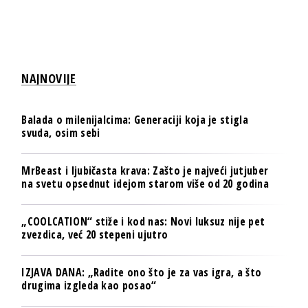
NAJNOVIJE
Balada o milenijalcima: Generaciji koja je stigla
svuda, osim sebi
MrBeast i ljubičasta krava: Zašto je najveći jutjuber
na svetu opsednut idejom starom više od 20 godina
„COOLCATION“ stiže i kod nas: Novi luksuz nije pet
zvezdica, već 20 stepeni ujutro
IZJAVA DANA: „Radite ono što je za vas igra, a što
drugima izgleda kao posao“