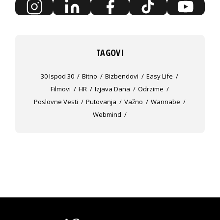
TAGOVI
30 Ispod 30
Bitno
Bizbendovi
Easy Life
Filmovi
HR
Izjava Dana
Odrzime
Poslovne Vesti
Putovanja
Važno
Wannabe
Webmind