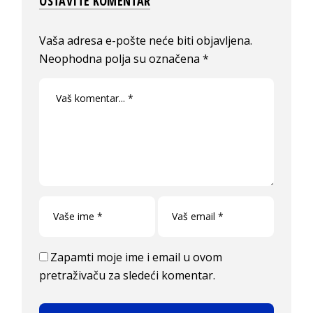
OSTAVITE KOMENTAR
Vaša adresa e-pošte neće biti objavljena.
Neophodna polja su označena
*
Zapamti moje ime i email u ovom
pretraživaču za sledeći komentar.