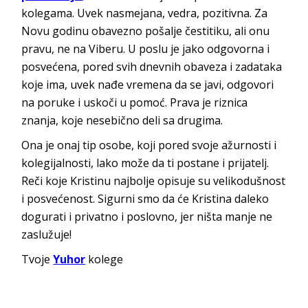
kolegama. Uvek nasmejana, vedra, pozitivna. Za
Novu godinu obavezno pošalje čestitiku, ali onu
pravu, ne na Viberu. U poslu je jako odgovorna i
posvećena, pored svih dnevnih obaveza i zadataka
koje ima, uvek nađe vremena da se javi, odgovori
na poruke i uskoči u pomoć. Prava je riznica
znanja, koje nesebično deli sa drugima.
Ona je onaj tip osobe, koji pored svoje ažurnosti i
kolegijalnosti, lako može da ti postane i prijatelj.
Reči koje Kristinu najbolje opisuje su velikodušnost
i posvećenost. Sigurni smo da će Kristina daleko
dogurati i privatno i poslovno, jer ništa manje ne
zaslužuje!
Tvoje
Yuhor
kolege