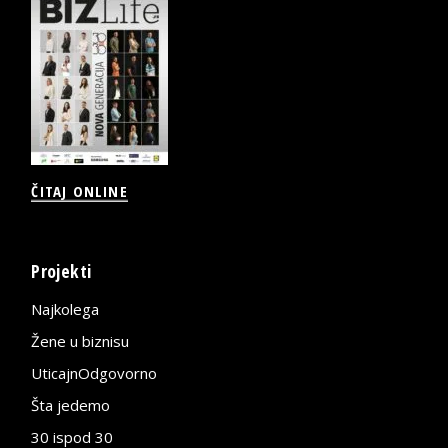
ČITAJ ONLINE
Projekti
Najkolega
Žene u biznisu
UticajnOdgovorno
Šta jedemo
30 ispod 30