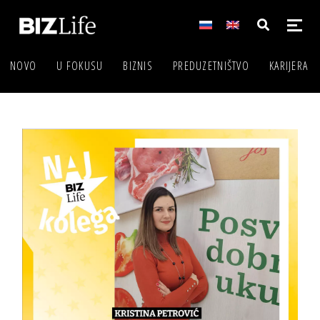
NOVO
U FOKUSU
BIZNIS
PREDUZETNIŠTVO
KARIJERA