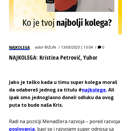
NAJKOLEGA
autor
BIZLife
13/03/2023 | 13:04
0
NAJKOLEGA: Kristina Petrović, Yuhor
Jako je teško kada u timu super kolega moraš
da odabereš jednog za titulu #
najkolege
. Ali
ipak smo jednoglasno doneli odluku da ovog
puta to bude naša Kris.
Radi na poziciji Menadžera razvoja – pored razvoja
poslovanja
, bavi se i razvojem super odnosa sa