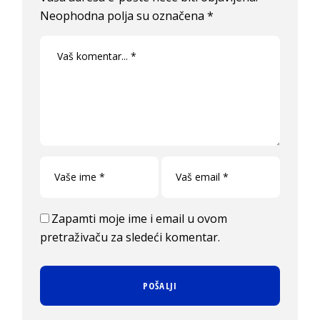
Neophodna polja su označena
*
Zapamti moje ime i email u ovom
pretraživaču za sledeći komentar.