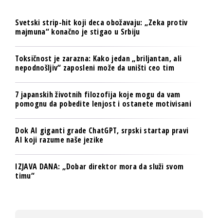
Svetski strip-hit koji deca obožavaju: „Zeka protiv
majmuna“ konačno je stigao u Srbiju
Toksičnost je zarazna: Kako jedan „briljantan, ali
nepodnošljiv“ zaposleni može da uništi ceo tim
7 japanskih životnih filozofija koje mogu da vam
pomognu da pobedite lenjost i ostanete motivisani
Dok AI giganti grade ChatGPT, srpski startap pravi
AI koji razume naše jezike
IZJAVA DANA: „Dobar direktor mora da služi svom
timu“