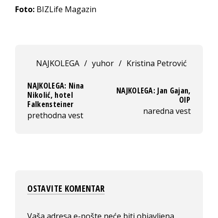
Foto:
BIZLife Magazin
NAJKOLEGA
/
yuhor
/
Kristina Petrović
NAJKOLEGA: Nina
NAJKOLEGA: Jan Gajan,
Nikolić, hotel
OIP
Falkensteiner
naredna vest
prethodna vest
OSTAVITE KOMENTAR
Vaša adresa e-pošte neće biti objavljena.