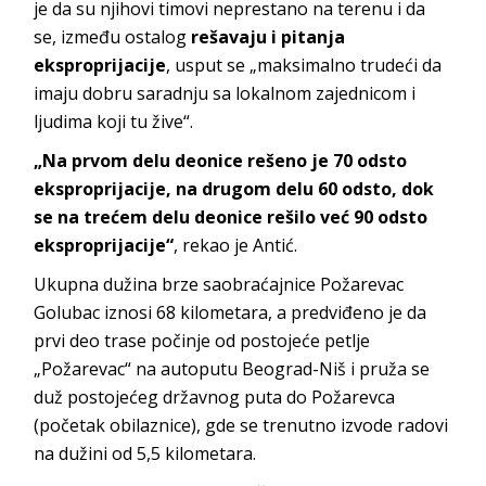
je da su njihovi timovi neprestano na terenu i da
se, između ostalog
rešavaju i pitanja
eksproprijacije
, usput se „maksimalno trudeći da
imaju dobru saradnju sa lokalnom zajednicom i
ljudima koji tu žive“.
„Na prvom delu deonice rešeno je 70 odsto
eksproprijacije, na drugom delu 60 odsto, dok
se na trećem delu deonice rešilo već 90 odsto
eksproprijacije“
, rekao je Antić.
Ukupna dužina brze saobraćajnice Požarevac
Golubac iznosi 68 kilometara, a predviđeno je da
prvi deo trase počinje od postojeće petlje
„Požarevac“ na autoputu Beograd-Niš i pruža se
duž postojećeg državnog puta do Požarevca
(početak obilaznice), gde se trenutno izvode radovi
na dužini od 5,5 kilometara.