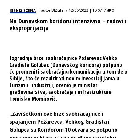
BIZNIS SCENA
autor
BIZLife
12/06/2022 | 10:07
0
Na Dunavskom koridoru intenzivno – radovi i
eksproprijacija
Izgradnja brze saobraćajnice Požarevac Veliko
Gradište Golubac (Dunavskog koridora) potpuno
će promeniti saobraćajnu komunikaciju u tom delu
Srbije, što će rezultirati novim investicijijama u
turizmu i industriji, ocenio je ministar
građevinarstva, saobraćaja i infrastrukture
Tomislav Momirović.
„Završetkom ove brze saobraćajnice i
spajanjem Požarevca, Velikog Gradišta i
Golupca sa Koridorom 10 otvara se potpuno
nova perspektiva za sve građane na istoku