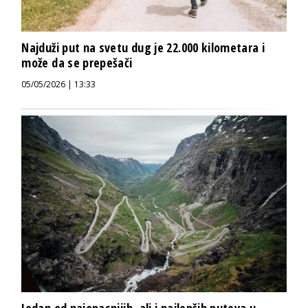
Najduži put na svetu dug je 22.000 kilometara i
može da se prepešači
05/05/2026 | 13:33
Jedan od najopasnijih, ali i najlepših puteva u