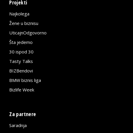
Projekti
Najkolega
Žene u biznisu
UticajnOdgovorno
Šta jedemo
30 ispod 30
Tasty Talks
BIZBendovi
BMW biznis liga
Bizlife Week
Za partnere
Saradnja