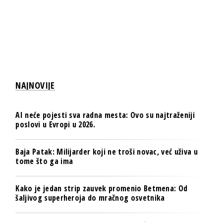
NAJNOVIJE
AI neće pojesti sva radna mesta: Ovo su najtraženiji
poslovi u Evropi u 2026.
Baja Patak: Milijarder koji ne troši novac, već uživa u
tome što ga ima
Kako je jedan strip zauvek promenio Betmena: Od
šaljivog superheroja do mračnog osvetnika