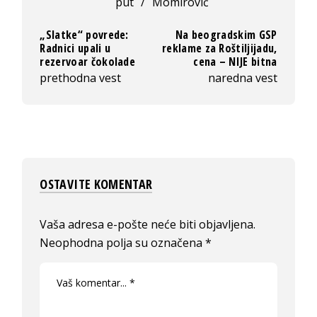
put
/
Momirović
„Slatke“ povrede:
Na beogradskim GSP
Radnici upali u
reklame za Roštiljijadu,
rezervoar čokolade
cena – NIJE bitna
prethodna vest
naredna vest
OSTAVITE KOMENTAR
Vaša adresa e-pošte neće biti objavljena.
Neophodna polja su označena
*