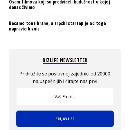
Osam filmova koji su predvideli budućnost u kojoj
danas živimo
Bacamo tone hrane, a srpski startap je od toga
napravio biznis
BIZLIFE NEWSLETTER
Pridružite se poslovnoj zajednici od 20000
najuspešnijih i čitajte nas prvi
PRIJAVI SE