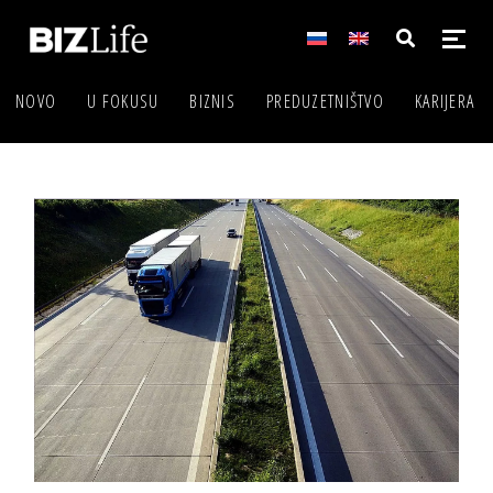
NOVO
U FOKUSU
BIZNIS
PREDUZETNIŠTVO
KARIJERA