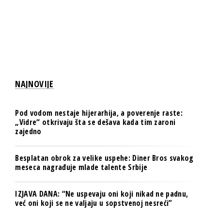
NAJNOVIJE
Pod vodom nestaje hijerarhija, a poverenje raste:
„Vidre“ otkrivaju šta se dešava kada tim zaroni
zajedno
Besplatan obrok za velike uspehe: Diner Bros svakog
meseca nagrađuje mlade talente Srbije
IZJAVA DANA: “Ne uspevaju oni koji nikad ne padnu,
već oni koji se ne valjaju u sopstvenoj nesreći”