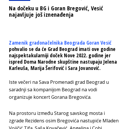
Na dočeku u BG i Goran Bregović, Vesić
najavljuje još iznenađenja
Zamenik gradonačelnika Beograda Goran Vesić
pohvalio se da će Grad Beograd imati ove godine
najspektakularniji doček Nove 2022. godine jer
ispred Doma Narodne skupštine nastupaju Jelena
Karleuša, Marija Šerifović i Sara Jovanović.
Iste večeri na Sava Promenadi grad Beograd u
saradnji sa kompanijom Beograd na vodi
organizuje koncert Gorana Bregovića.
Na prostoru između Starog savskog mosta i
zgrade Rezidens osim Bregovića nastupiće Mladen
Vojičić Tifa, Saša Kovačević, Angelina i Cobi.