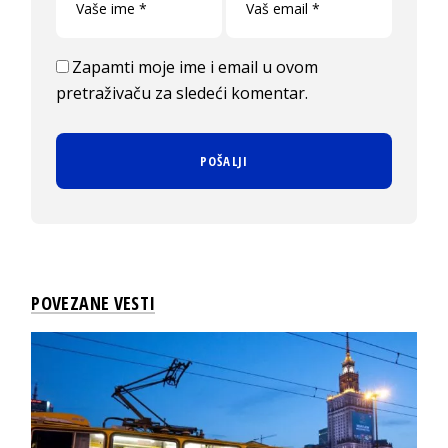
Zapamti moje ime i email u ovom
pretraživaču za sledeći komentar.
POVEZANE VESTI