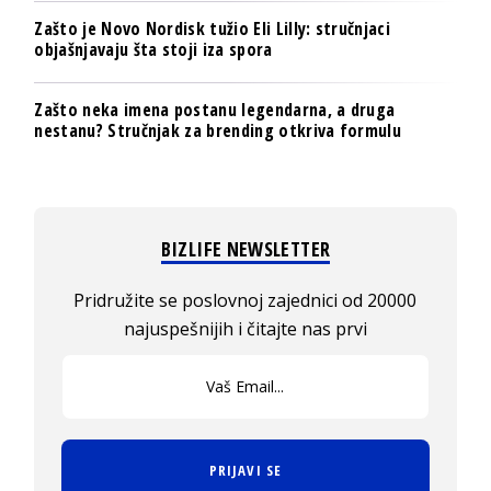
Zašto je Novo Nordisk tužio Eli Lilly: stručnjaci
objašnjavaju šta stoji iza spora
Zašto neka imena postanu legendarna, a druga
nestanu? Stručnjak za brending otkriva formulu
BIZLIFE NEWSLETTER
Pridružite se poslovnoj zajednici od 20000
najuspešnijih i čitajte nas prvi
PRIJAVI SE