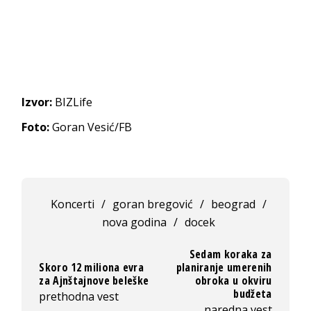
Izvor:
BIZLife
Foto:
Goran Vesić/FB
Koncerti
/
goran bregović
/
beograd
/
nova godina
/
docek
Sedam koraka za
Skoro 12 miliona evra
planiranje umerenih
za Ajnštajnove beleške
obroka u okviru
budžeta
prethodna vest
naredna vest