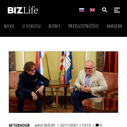
NOVO
U FOKUSU
BIZNIS
PREDUZETNIŠTVO
KARIJERA
AFTERHOUR
autor
BIZLife
25/11/2021 | 10:15
0