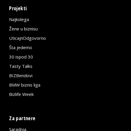
Projekti
Najkolega
Žene u biznisu
UticajnOdgovorno
Šta jedemo
30 ispod 30
Tasty Talks
BIZBendovi
BMW biznis liga
Bizlife Week
Za partnere
Saradnja