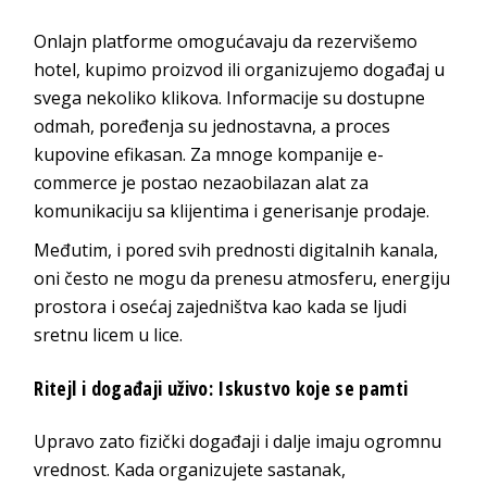
Onlajn platforme omogućavaju da rezervišemo
hotel, kupimo proizvod ili organizujemo događaj u
svega nekoliko klikova. Informacije su dostupne
odmah, poređenja su jednostavna, a proces
kupovine efikasan. Za mnoge kompanije
e-
commerce
je postao nezaobilazan alat za
komunikaciju sa klijentima i generisanj
e prodaje.
Međutim, i pored svih prednosti digitalnih kanala,
oni često ne mogu da prenesu atmosferu, energiju
prostora i osećaj zajedništva kao kada se ljudi
sretnu lic
em u lice.
Ritejl i događaji uživo: Iskustvo koj
e se pamti
Upravo zato fizički događaji i dalje imaju ogromnu
vrednost. Kada organizujete sastanak,