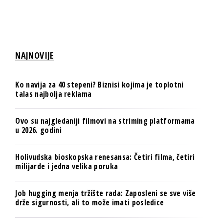
NAJNOVIJE
Ko navija za 40 stepeni? Biznisi kojima je toplotni
talas najbolja reklama
Ovo su najgledaniji filmovi na striming platformama
u 2026. godini
Holivudska bioskopska renesansa: Četiri filma, četiri
milijarde i jedna velika poruka
Job hugging menja tržište rada: Zaposleni se sve više
drže sigurnosti, ali to može imati posledice