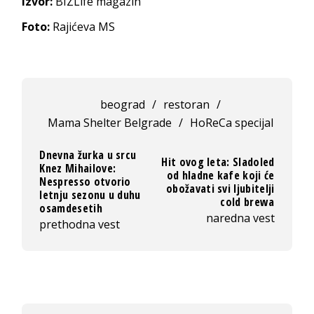
Izvor:
BIZLife magazin
Foto:
Rajićeva MS
beograd
/
restoran
/
Mama Shelter Belgrade
/
HoReCa specijal
Dnevna žurka u srcu
Hit ovog leta: Sladoled
Knez Mihailove:
od hladne kafe koji će
Nespresso otvorio
obožavati svi ljubitelji
letnju sezonu u duhu
cold brewa
osamdesetih
naredna vest
prethodna vest