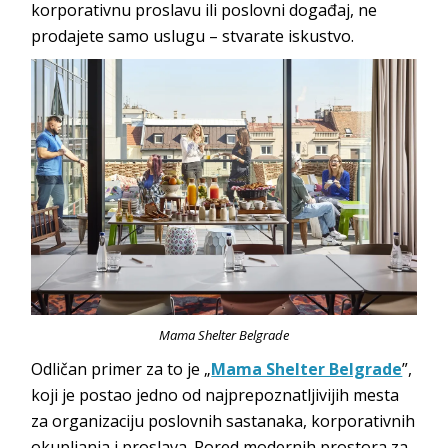
korporativnu proslavu ili poslovni događaj, ne
prodajete samo uslugu – stvarate
iskustvo.
Mama Shelter Belgrade
Odličan primer za to je
„
Mama Shelter Belgrade
”
,
koji je postao jedno od najprepoznatljivijih mesta
za organizaciju poslovnih sastanaka, korporativnih
okupljanja i proslava. Pored modernih prostora za