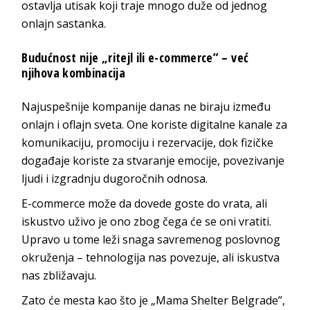
ostavlja utisak koji traje mnogo duže od jednog
onlajn
sastanka.
Buduć
nost nije
„ritejl ili e-co
mmerce” –
već
njihova k
ombinacija
Najuspešnije kompanije danas ne biraju između
onlajn i oflajn sveta. One koriste digitalne kanale za
komunikaciju, promociju i rezervacije, dok fizičke
događaje koriste za stvaranje emocije, povezivanje
ljudi i izgradnju dugoročn
ih odnosa.
E-commerce
može da dovede goste do vrata, ali
iskustvo uživo je ono zbog čega će se oni vratiti.
Upravo u tome leži snaga savremenog poslovnog
okruženja – tehnologija nas povezuje, ali iskustva
nas z
bližavaju.
Zato će mesta kao što je „Mama Shelter Belgrade”,