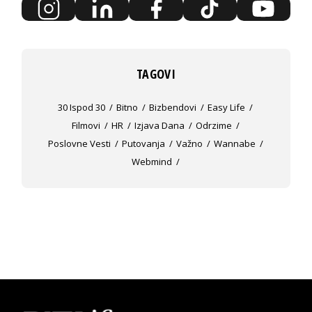
TAGOVI
30 Ispod 30
Bitno
Bizbendovi
Easy Life
Filmovi
HR
Izjava Dana
Odrzime
Poslovne Vesti
Putovanja
Važno
Wannabe
Webmind