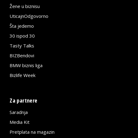
Žene u biznisu
UticajnOdgovorno
Šta jedemo
30 ispod 30
Tasty Talks
BIZBendovi
BMW biznis liga
Bizlife Week
Za partnere
Saradnja
Media Kit
Pretplata na magazin