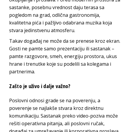
sastanke, posebnu vrednost daju terasa sa
pogledom na grad, odlična gastronomija,
kvalitetna pića i pažljivo odabrana muzika koja
stvara jedinstvenu
atmosferu.
Takav događaj ne može da se prenese kroz ekran.
Gosti ne pamte samo prezentaciju ili sastanak –
pamte razgovore, smeh, energiju prostora, ukus
hrane i trenutke koje su podelili sa kolegama i
p
artnerima.
Zašto je uživo i da
lje važno?
Poslovni odnosi grade se na poverenju, a
poverenje se najlakše stvara kroz direktnu
komunikaciju. Sastanak preko video-poziva može
rešiti operativna pitanja, ali poslovni ručak,
događaj za umrežavanje ili korporativna proslava