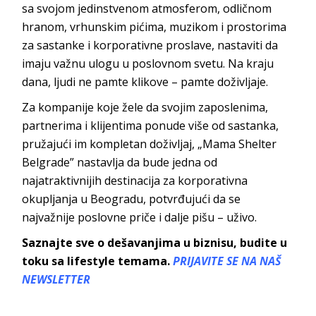
sa svojom jedinstvenom atmosferom, odličnom
hranom, vrhunskim pićima, muzikom i prostorima
za sastanke i korporativne proslave, nastaviti da
imaju važnu ulogu u poslovnom svetu. Na kraju
dana, ljudi ne pamte klikove – pamte d
oživljaje.
Za kompanije koje žele da svojim zaposlenima,
partnerima i klijentima ponude više od sastanka,
pružajući im kompletan doživljaj, „Mama Shelter
Belgrade” nastavlja da bude jedna od
najatraktivnijih destinacija za korporativna
okupljanja u Beogradu, potvrđujući da se
najvažnije poslovne priče i dalje pišu
– uživo.
Saznajte sve o dešavanjima u biznisu, budite u
toku sa lifestyle temama.
PRIJAVITE SE NA NAŠ
NEWSLETTER