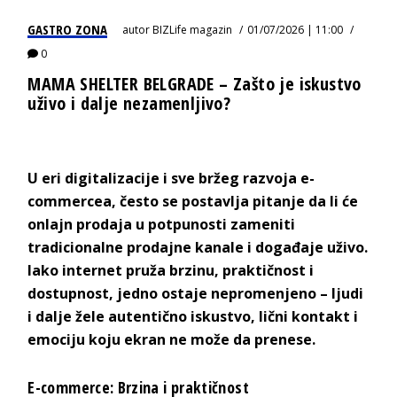
GASTRO ZONA
autor
BIZLife magazin
01/07/2026 | 11:00
0
MAMA SHELTER BELGRADE – Zašto je iskustvo
uživo i dalje nezamenljivo?
U
eri digitalizacije i sve bržeg razvoja
e-
commercea
, često se postavlja pitanje da li će
onlajn prodaja u potpunosti zameniti
tradicionalne prodajne kanale i događaje uživo.
Iako internet pruža brzinu, praktičnost i
dostupnost, jedno ostaje nepromenjeno – ljudi
i dalje žele autentično iskustvo, lični kontakt i
emociju koju ekran ne može d
a prenese.
E-commerce: Brzina i p
raktičnost