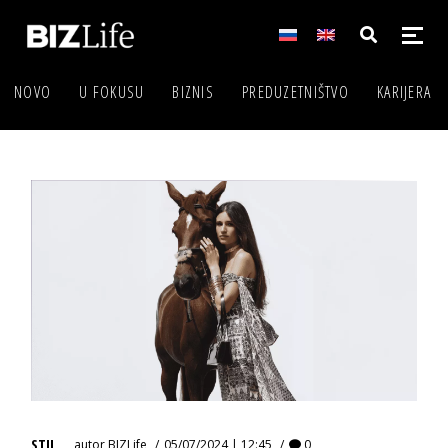
NOVO
U FOKUSU
BIZNIS
PREDUZETNIŠTVO
KARIJERA
STIL
autor
BIZLife
05/07/2024 | 12:45
0