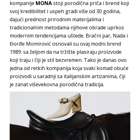
kompanije
MONA
stoji porodična priča i brend koji
svoj kredibilitet i uspeh gradi više od 30 godina,
dajući prednost prirodnim materijalima i
tradicionalnim metodama njihove obrade uprkos
modernim tendencijama uštede. Bračni par, Nada i
Đorđe Momirović osnovali su ovaj modni brend
1989. sa željom da na tržište plasiraju proizvode
koji traju i čiji je stil bezvremen. Tako je danas ovo
jedna od retkih kompanija koja svaki komad obuće
proizvodi u saradnji sa italijanskim artizanima, čiji
je zanat viševekovna porodična tradicija.