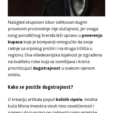
Naizgled skupocen izbor odlikovan dugim
procesom proizvodnje nije slučajnost, jer snaga
ovog porodičnog brenda leži upravo u
poverenju
kupaca
koje je kompaniji omogućilo da svoje
radnje sa srpskog proširi i na druga tržišta u
regionu. Ova višedecenijska lojalnost je izgrađena
na kvalitetu robe koja se osmišljava i kreira
prioritizujući
dugotrajnost
u svakom njenom
smislu.
Kako se postiže dugotrajnost?
U kreaciju artikala poput
kožnih cipela
, modna
kuća Mona investira visok nivo osvešćenosti i
nameru da kupcima ne zadovolji samo estetske