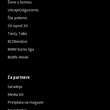
Žene u biznisu
UticajnOdgovorno
Šta jedemo
30 ispod 30
Tasty Talks
BIZBendovi
BMW biznis liga
Bizlife Week
Za partnere
Saradnja
Media Kit
Pretplata na magazin
Newsletter