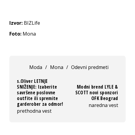
Izvor:
BIZLife
Foto:
Mona
Moda
/
Mona
/
Odevni predmeti
s.Oliver LETNJE
SNIŽENJE: Izaberite
Modni brend LYLE &
savršene poslovne
SCOTT novi sponzori
outfite ili spremite
OFK Beograd
garderober za odmor!
naredna vest
prethodna vest