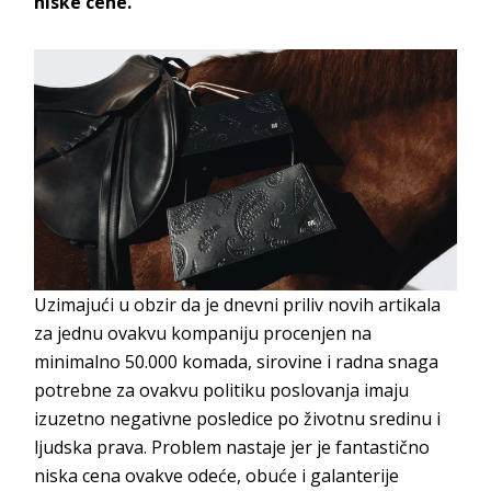
niske cene.
Uzimajući u obzir da je dnevni priliv novih artikala
za jednu ovakvu kompaniju procenjen na
minimalno 50.000 komada, sirovine i radna snaga
potrebne za ovakvu politiku poslovanja imaju
izuzetno negativne posledice po životnu sredinu i
ljudska prava. Problem nastaje jer je fantastično
niska cena ovakve odeće, obuće i galanterije