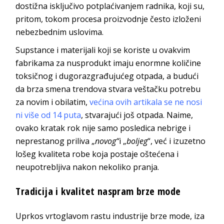
dostižna isključivo potplaćivanjem radnika, koji su,
pritom, tokom procesa proizvodnje često izloženi
nebezbednim uslovima.
Supstance i materijali koji se koriste u ovakvim
fabrikama za nusprodukt imaju enormne količine
toksičnog i dugorazgrađujućeg otpada, a budući
da brza smena trendova stvara veštačku potrebu
za novim i obilatim,
većina ovih artikala se ne nosi
ni više od 14 puta
, stvarajući još otpada. Naime,
ovako kratak rok nije samo posledica nebrige i
neprestanog priliva „
novog“
i „
boljeg
“, već i izuzetno
lošeg kvaliteta robe koja postaje oštećena i
neupotrebljiva nakon nekoliko pranja.
Tradicija i kvalitet naspram brze mode
Uprkos vrtoglavom rastu industrije brze mode, iza