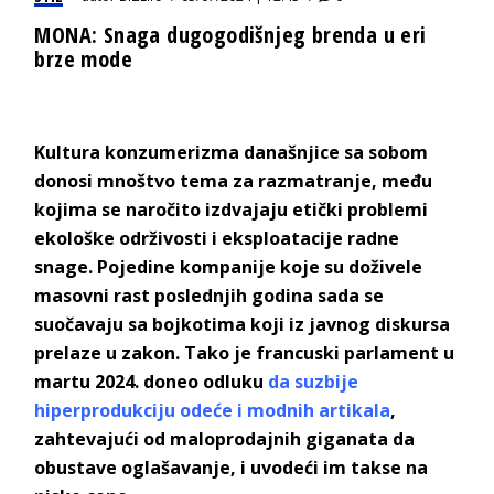
MONA: Snaga dugogodišnjeg brenda u eri
brze mode
Kultura konzumerizma današnjice sa sobom
donosi mnoštvo tema za razmatranje, među
kojima se naročito izdvajaju etički problemi
ekološke održivosti i eksploatacije radne
snage. Pojedine kompanije koje su doživele
masovni rast poslednjih godina sada se
suočavaju sa bojkotima koji iz javnog diskursa
prelaze u zakon. Tako je francuski parlament u
martu 2024. doneo odluku
da suzbije
hiperprodukciju odeće i modnih artikala
,
zahtevajući od maloprodajnih giganata da
obustave oglašavanje, i uvodeći im takse na