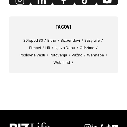
TAGOVI
30 Ispod 30
Bitno
Bizbendovi
Easy Life
Filmovi
HR
Izjava Dana
Odrzime
Poslovne Vesti
Putovanja
Važno
Wannabe
Webmind