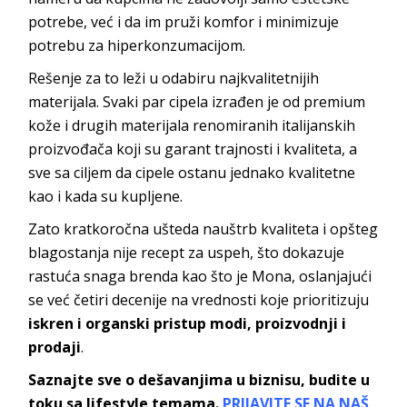
potrebe, već i da im pruži komfor i minimizuje
potrebu za hiperkonzumacijom.
Rešenje za to leži u odabiru najkvalitetnijih
materijala. Svaki par cipela izrađen je od premium
kože i drugih materijala renomiranih italijanskih
proizvođača koji su garant trajnosti i kvaliteta, a
sve sa ciljem da cipele ostanu jednako kvalitetne
kao i kada su kupljene.
Zato kratkoročna ušteda nauštrb kvaliteta i opšteg
blagostanja nije recept za uspeh, što dokazuje
rastuća snaga brenda kao što je Mona, oslanjajući
se već četiri decenije na vrednosti koje prioritizuju
iskren i organski pristup modi, proizvodnji i
prodaji
.
Saznajte sve o dešavanjima u biznisu, budite u
toku sa lifestyle temama.
PRIJAVITE SE NA NAŠ