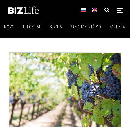
NOVO
U FOKUSU
BIZNIS
PREDUZETNIŠTVO
KARIJERA