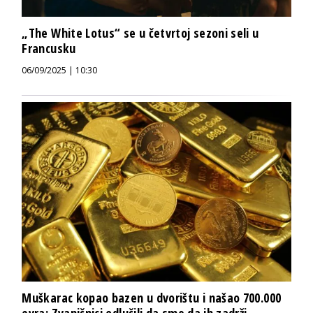
„The White Lotus“ se u četvrtoj sezoni seli u
Francusku
06/09/2025 | 10:30
Muškarac kopao bazen u dvorištu i našao 700.000
evra: Zvaničnici odlučili da sme da ih zadrži