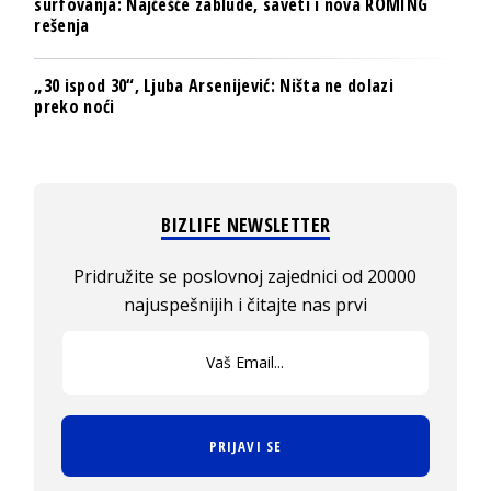
surfovanja: Najčešće zablude, saveti i nova ROMING
rešenja
„30 ispod 30“, Ljuba Arsenijević: Ništa ne dolazi
preko noći
BIZLIFE NEWSLETTER
Pridružite se poslovnoj zajednici od 20000
najuspešnijih i čitajte nas prvi
PRIJAVI SE