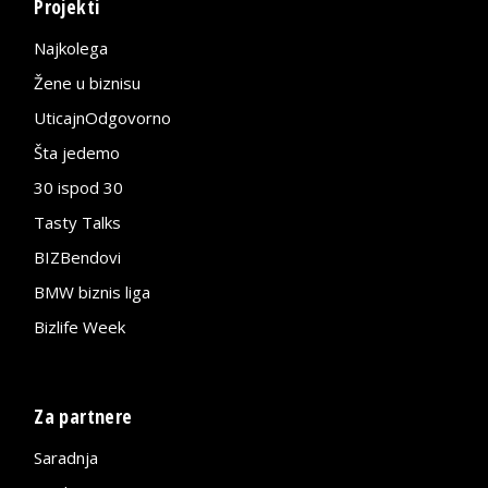
Projekti
Najkolega
Žene u biznisu
UticajnOdgovorno
Šta jedemo
30 ispod 30
Tasty Talks
BIZBendovi
BMW biznis liga
Bizlife Week
Za partnere
Saradnja