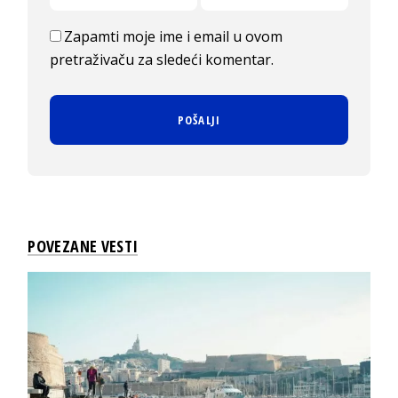
Zapamti moje ime i email u ovom
pretraživaču za sledeći komentar.
POVEZANE VESTI