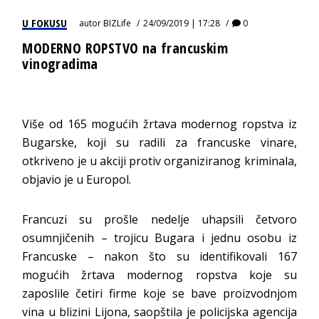
U FOKUSU
autor
BIZLife
24/09/2019 | 17:28
0
MODERNO ROPSTVO na francuskim
vinogradima
Više od 165 mogućih žrtava modernog ropstva iz
Bugarske, koji su radili za francuske vinare,
otkriveno je u akciji protiv organiziranog kriminala,
objavio je u Europol.
Francuzi su prošle nedelje uhapsili četvoro
osumnjičenih – trojicu Bugara i jednu osobu iz
Francuske – nakon što su identifikovali 167
mogućih žrtava modernog ropstva koje su
zaposlile četiri firme koje se bave proizvodnjom
vina u blizini Lijona, saopštila je policijska agencija