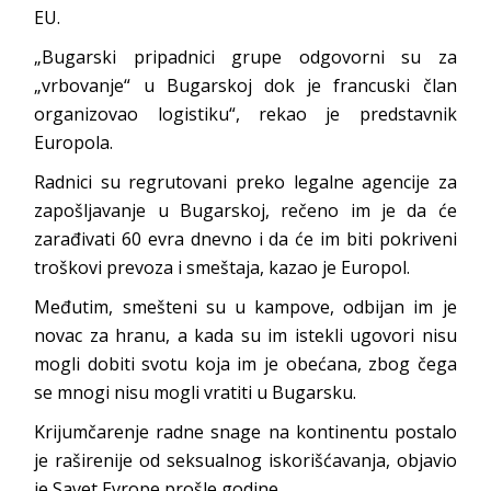
EU.
„Bugarski pripadnici grupe odgovorni su za
„vrbovanje“ u Bugarskoj dok je francuski član
organizovao logistiku“, rekao je predstavnik
Europola.
Radnici su regrutovani preko legalne agencije za
zapošljavanje u Bugarskoj, rečeno im je da će
zarađivati 60 evra dnevno i da će im biti pokriveni
troškovi prevoza i smeštaja, kazao je Europol.
Međutim, smešteni su u kampove, odbijan im je
novac za hranu, a kada su im istekli ugovori nisu
mogli dobiti svotu koja im je obećana, zbog čega
se mnogi nisu mogli vratiti u Bugarsku.
Krijumčarenje radne snage na kontinentu postalo
je raširenije od seksualnog iskorišćavanja, objavio
je Savet Evrope prošle godine.