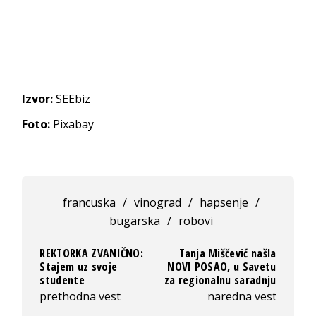
Izvor:
SEEbiz
Foto:
Pixabay
francuska
/
vinograd
/
hapsenje
/
bugarska
/
robovi
REKTORKA ZVANIČNO:
Tanja Miščević našla
Stajem uz svoje
NOVI POSAO, u Savetu
studente
za regionalnu saradnju
prethodna vest
naredna vest