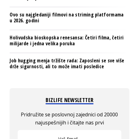
Ovo su najgledaniji filmovi na striming platformama
u 2026. godini
Holivudska bioskopska renesansa: Četiri filma, četiri
milijarde i jedna velika poruka
Job hugging menja tržište rada: Zaposleni se sve više
drže sigurnosti, ali to može imati posledice
BIZLIFE NEWSLETTER
Pridružite se poslovnoj zajednici od 20000
najuspešnijih i čitajte nas prvi