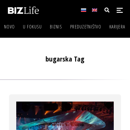
NOVO
U FOKUSU
BIZNIS
PREDUZETNIŠTVO
KARIJERA
bugarska Tag