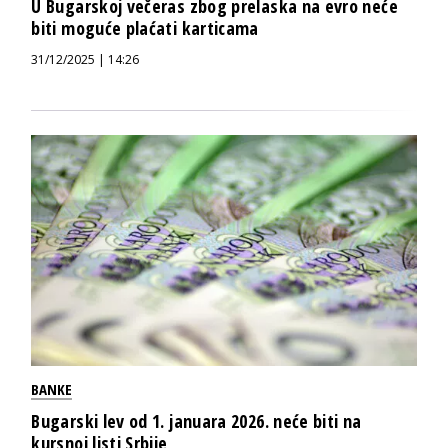
U Bugarskoj večeras zbog prelaska na evro neće
biti moguće plaćati karticama
31/12/2025 | 14:26
BANKE
Bugarski lev od 1. januara 2026. neće biti na
kursnoj listi Srbije