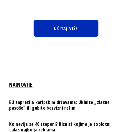
UČITAJ VIŠE
NAJNOVIJE
EU zapretila karipskim državama: Ukinite „zlatne
pasoše“ ili gubite bezvizni režim
Ko navija za 40 stepeni? Biznisi kojima je toplotni
talas najbolja reklama