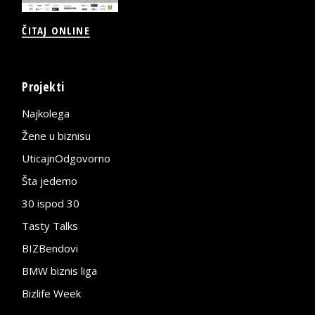
ČITAJ ONLINE
Projekti
Najkolega
Žene u biznisu
UticajnOdgovorno
Šta jedemo
30 ispod 30
Tasty Talks
BIZBendovi
BMW biznis liga
Bizlife Week