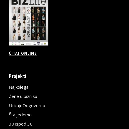
ČITAJ ONLINE
Projekti
Najkolega
Žene u biznisu
UticajnOdgovorno
Šta jedemo
30 ispod 30