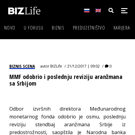
NOVO
U FOKUSU
BIZNIS
PREDUZETNIŠTVO
KARIJERA
BIZNIS SCENA
autor
BIZLife
21/12/2017 | 09:02
0
MMF odobrio i poslednju reviziju aranžmana
sa Srbijom
Odbor izvršnih direktora Međunarodnog
monetarnog fonda odobrio je osmu, poslednju
reviziju stendbaj aranžmana Srbije iz
predostrožnosti, saopštila je Narodna banka