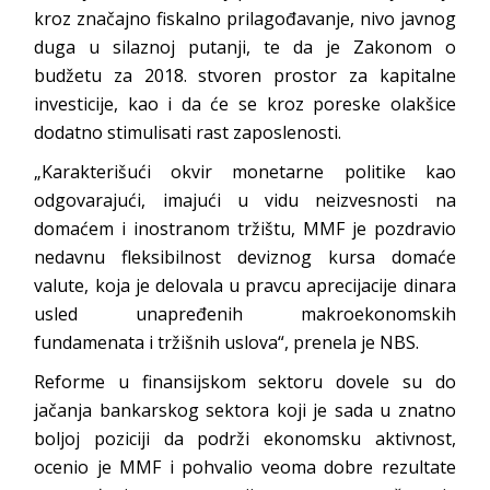
kroz značajno fiskalno prilagođavanje, nivo javnog
duga u silaznoj putanji, te da je Zakonom o
budžetu za 2018. stvoren prostor za kapitalne
investicije, kao i da će se kroz poreske olakšice
dodatno stimulisati rast zaposlenosti.
„Karakterišući okvir monetarne politike kao
odgovarajući, imajući u vidu neizvesnosti na
domaćem i inostranom tržištu, MMF je pozdravio
nedavnu fleksibilnost deviznog kursa domaće
valute, koja je delovala u pravcu aprecijacije dinara
usled unapređenih makroekonomskih
fundamenata i tržišnih uslova“, prenela je NBS.
Reforme u finansijskom sektoru dovele su do
jačanja bankarskog sektora koji je sada u znatno
boljoj poziciji da podrži ekonomsku aktivnost,
ocenio je MMF i pohvalio veoma dobre rezultate