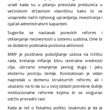
uradi kada su u pitanju preostala preduzeća u
većinskom državnom vlasništvu kako bi se
unapredio način njihovog upravljanja, investiranja i
ojačali administrativni kapaciteti.
Sugeriše se nastavak poreskih reformi i
otklanjanje neizvesnosti u sistemu sudstva, čime bi
se dodatno podstakla poslovna aktivnost.
MMF je pozdravio poboljšanje uslova na tržištu
rada, kretanje inflacije blizu centralne vrednosti
cilja, ubrzano smanjenje javnog duga i jaku
eksternu poziciju zemlje. Konstatovan je vidan
napredak u domenu strukturnih reformi, ali i
ukazano na to da su u ovoj oblasti potrebne dublje
institucionalne reforme kojima bi se osigurao
održiv privredni rast.
Kada je reč o fiskalnoj politici, istaknuto je da je