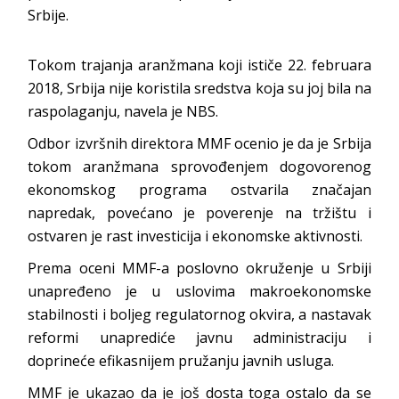
Srbije.
Tokom trajanja aranžmana koji ističe 22. februara
2018, Srbija nije koristila sredstva koja su joj bila na
raspolaganju, navela je NBS.
Odbor izvršnih direktora MMF ocenio je da je Srbija
tokom aranžmana sprovođenjem dogovorenog
ekonomskog programa ostvarila značajan
napredak, povećano je poverenje na tržištu i
ostvaren je rast investicija i ekonomske aktivnosti.
Prema oceni MMF-a poslovno okruženje u Srbiji
unapređeno je u uslovima makroekonomske
stabilnosti i boljeg regulatornog okvira, a nastavak
reformi unaprediće javnu administraciju i
doprineće efikasnijem pružanju javnih usluga.
MMF je ukazao da je još dosta toga ostalo da se