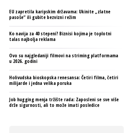
EU zapretila karipskim državama: Ukinite „zlatne
pasoše“ ili gubite bezvizni režim
Ko navija za 40 stepeni? Biznisi kojima je toplotni
talas najbolja reklama
Ovo su najgledaniji filmovi na striming platformama
u 2026. godini
Holivudska bioskopska renesansa: Četiri filma, četiri
milijarde i jedna velika poruka
Job hugging menja tržište rada: Zaposleni se sve više
drže sigurnosti, ali to može imati posledice