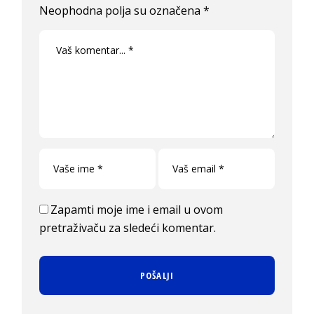
Neophodna polja su označena
*
Zapamti moje ime i email u ovom
pretraživaču za sledeći komentar.