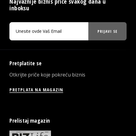
Najvažnije biznis priče svakog dana u
inboksu
PRIJAVI SE
Pretplatite se
Otkrijte priče koje pokreću biznis
PRETPLATA NA MAGAZIN
Prelistaj magazin