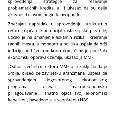
sprovođenja strategije za rešavanje
problematičnih kredita, ali i ukazao da su dalje
aktivnosti u ovom pogledu neophodne.
Značajan napredak u sprovođenju strukturnih
reformi ojačao je potencijal rasta srpske privrede,
uticao je na smanjenje fiskalnih rizika i kreiranje
radnih mesta, a monetarna politika uspela da drži
inflaciju pod čvrstom kontrolom, čime je podržala
ekonomski oporavak zemlje, ukazao je MMF.
„Odbor izvršnih direktora MMF-a je zaključio da je
Srbija, bližeći se završetku aranžmana, uspela da
sprovođenjem dogovorenog ekonomskog
programa ostvari makroekonomsko
prilagođavanje i znatno ojača svoj ekonomski
kapacitet“, navedeno je u saopštenju NBS.