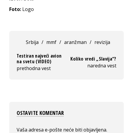
Foto:
Logo
Srbija
/
mmf
/
aranžman
/
revizija
Testiran najveći avion
Koliko vredi „Slavija“?
na svetu (VIDEO)
naredna vest
prethodna vest
OSTAVITE KOMENTAR
Vaša adresa e-pošte neće biti objavljena.