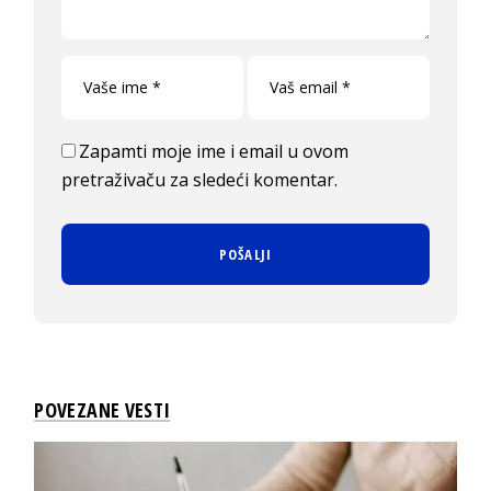
Zapamti moje ime i email u ovom
pretraživaču za sledeći komentar.
POVEZANE VESTI