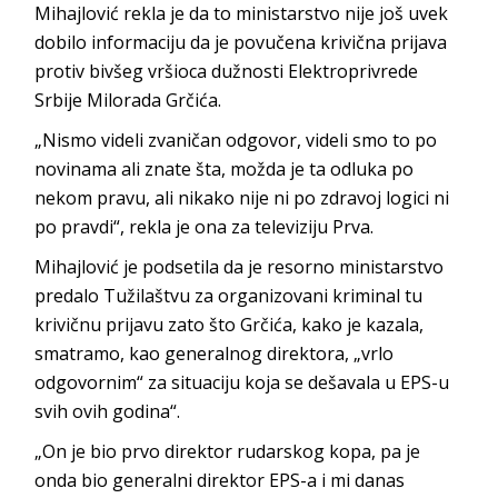
Mihajlović rekla je da to ministarstvo nije još uvek
dobilo informaciju da je povučena krivična prijava
protiv bivšeg vršioca dužnosti Elektroprivrede
Srbije Milorada Grčića.
„Nismo videli zvaničan odgovor, videli smo to po
novinama ali znate šta, možda je ta odluka po
nekom pravu, ali nikako nije ni po zdravoj logici ni
po pravdi“, rekla je ona za televiziju Prva.
Mihajlović je podsetila da je resorno ministarstvo
predalo Tužilaštvu za organizovani kriminal tu
krivičnu prijavu zato što Grčića, kako je kazala,
smatramo, kao generalnog direktora, „vrlo
odgovornim“ za situaciju koja se dešavala u EPS-u
svih ovih godina“.
„On je bio prvo direktor rudarskog kopa, pa je
onda bio generalni direktor EPS-a i mi danas