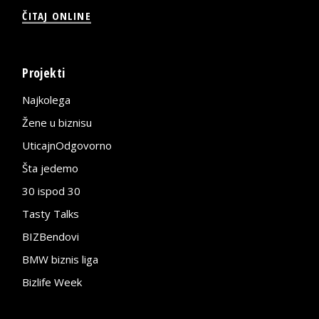
ČITAJ ONLINE
Projekti
Najkolega
Žene u biznisu
UticajnOdgovorno
Šta jedemo
30 ispod 30
Tasty Talks
BIZBendovi
BMW biznis liga
Bizlife Week