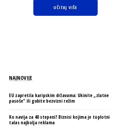
UČITAJ VIŠE
NAJNOVIJE
EU zapretila karipskim državama: Ukinite „zlatne
pasoše“ ili gubite bezvizni režim
Ko navija za 40 stepeni? Biznisi kojima je toplotni
talas najbolja reklama