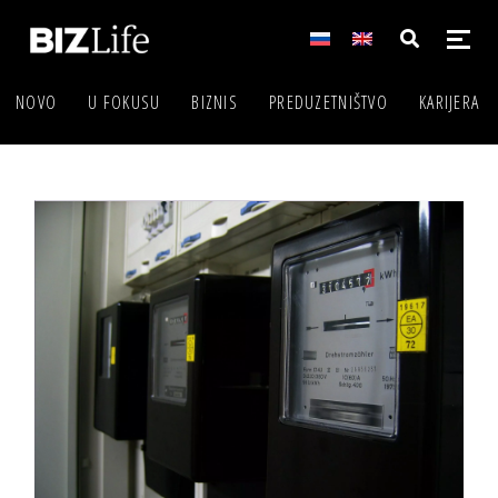
NOVO
U FOKUSU
BIZNIS
PREDUZETNIŠTVO
KARIJERA