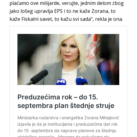
plaćamo ove milijarde, verujte, jednim delom zbog
jako lošeg upravlja EPS i to ne kaže Zorana, to
kaže Fiskalni savet, to kažu svi sada“, rekla je ona.