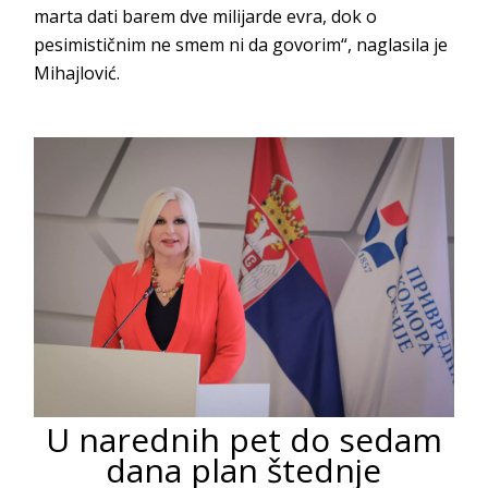
marta dati barem dve milijarde evra, dok o
pesimističnim ne smem ni da govorim“, naglasila je
Mihajlović.
U narednih pet do sedam
dana plan štednje