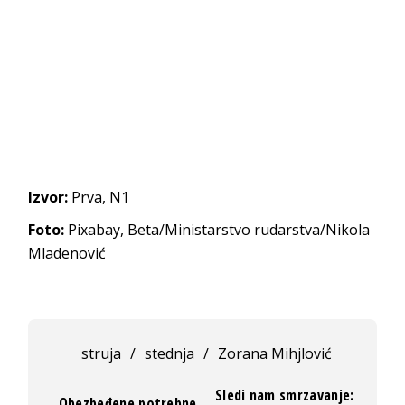
Izvor:
Prva, N1
Foto:
Pixabay, Beta/Ministarstvo rudarstva/Nikola
Mladenović
struja
/
stednja
/
Zorana Mihjlović
Sledi nam smrzavanje:
„Obezbeđene potrebne