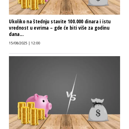
Ukoliko na štednju stavite 100.000 dinara i istu
vrednost u evrima – gde će biti više za godinu
dana...
15/08/2025 | 12:00