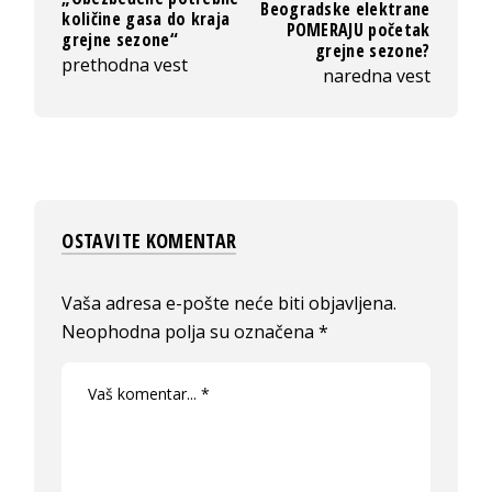
Beogradske elektrane
količine gasa do kraja
POMERAJU početak
grejne sezone“
grejne sezone?
prethodna vest
naredna vest
OSTAVITE KOMENTAR
Vaša adresa e-pošte neće biti objavljena.
Neophodna polja su označena
*