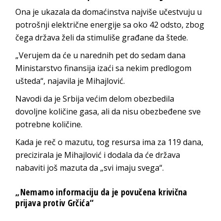
Ona je ukazala da domaćinstva najviše učestvuju u
potrošnji električne energije sa oko 42 odsto, zbog
čega država želi da stimuliše građane da štede.
„Verujem da će u narednih pet do sedam dana
Ministarstvo finansija izaći sa nekim predlogom
ušteda“, najavila je Mihajlović.
Navodi da je Srbija većim delom obezbedila
dovoljne količine gasa, ali da nisu obezbeđene sve
potrebne količine.
Kada je reč o mazutu, tog resursa ima za 119 dana,
precizirala je Mihajlović i dodala da će država
nabaviti još mazuta da „svi imaju svega“.
„Nemamo informaciju da je povučena krivična
prijava protiv Grčića“