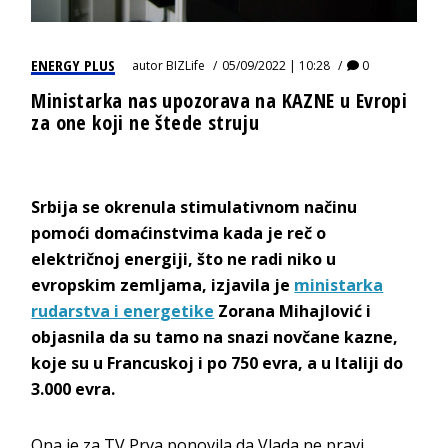
ENERGY PLUS
autor
BIZLife
05/09/2022 | 10:28
0
Ministarka nas upozorava na KAZNE u Evropi
za one koji ne štede struju
Srbija se okrenula stimulativnom načinu
pomoći domaćinstvima kada je reč o
električnoj energiji, što ne radi niko u
evropskim zemljama, izjavila je
ministarka
rudarstva i energetike
Zorana Mihajlović i
objasnila da su tamo na snazi novčane kazne,
koje su u Francuskoj i po 750 evra, a u Italiji do
3.000 evra.
Ona je za TV Prva ponovila da Vlada ne pravi