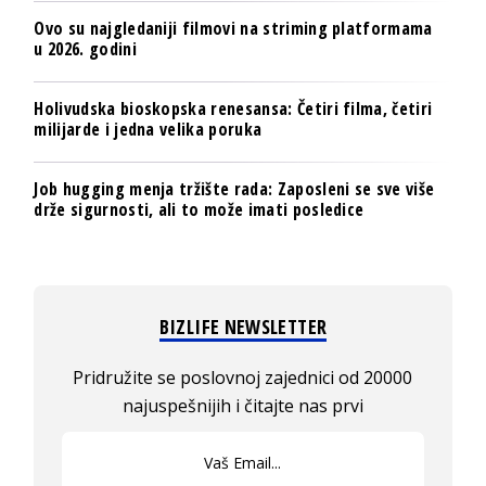
Ovo su najgledaniji filmovi na striming platformama
u 2026. godini
Holivudska bioskopska renesansa: Četiri filma, četiri
milijarde i jedna velika poruka
Job hugging menja tržište rada: Zaposleni se sve više
drže sigurnosti, ali to može imati posledice
BIZLIFE NEWSLETTER
Pridružite se poslovnoj zajednici od 20000
najuspešnijih i čitajte nas prvi