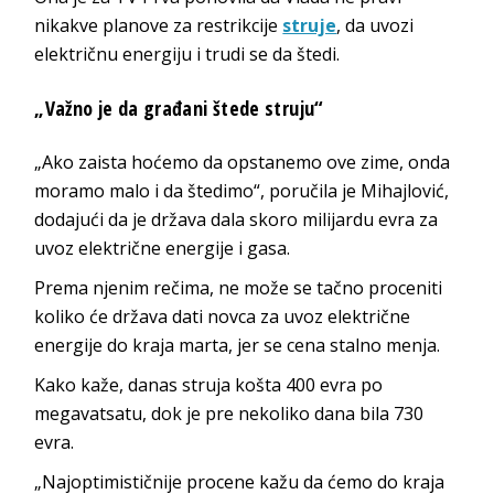
nikakve planove za restrikcije
struje
, da uvozi
električnu energiju i trudi se da štedi.
„Važno je da građani štede struju“
„Ako zaista hoćemo da opstanemo ove zime, onda
moramo malo i da štedimo“, poručila je Mihajlović,
dodajući da je država dala skoro milijardu evra za
uvoz električne energije i gasa.
Prema njenim rečima, ne može se tačno proceniti
koliko će država dati novca za uvoz električne
energije do kraja marta, jer se cena stalno menja.
Kako kaže, danas struja košta 400 evra po
megavatsatu, dok je pre nekoliko dana bila 730
evra.
„Najoptimističnije procene kažu da ćemo do kraja