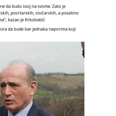
ne da budu svoj na svome. Zato je
rskih, povrtarskih, stočarskih, a posebno
ma“, kazao je Krkobabić.
mora da bude bar jednaka naporima koji