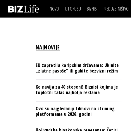
NOVO
U FOKUSU
BIZNIS
PREDUZETNIŠTVO
IZJAVA DANA
BIZNIS SCENA
VIDEO
REAL ESTATE
IZJAVA DANA
BIZNIS SCENA
BREND I KOMUNIKACI
VIDEO
REAL ESTATE
ESG & ENERGY
NAJNOVIJE
BREND I KOMUNIKACI
BANKE
ESG & ENERGY
OSIGURANJE
EU zapretila karipskim državama: Ukinite
BANKE
„zlatne pasoše“ ili gubite bezvizni režim
TECH I AI
OSIGURANJE
BIZNIS & SPORT
Ko navija za 40 stepeni? Biznisi kojima je
TECH I AI
toplotni talas najbolja reklama
PULS REGIONA
BIZNIS & SPORT
NOVO NA RAFU
Ovo su najgledaniji filmovi na striming
PULS REGIONA
platformama u 2026. godini
NOVO NA RAFU
Holivudska bioskopska renesansa: Četiri