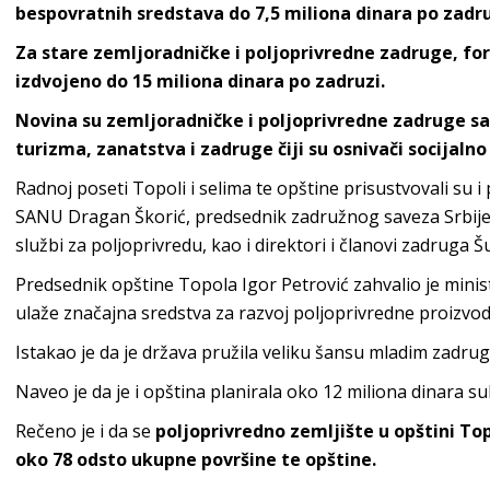
bespovratnih sredstava do 7,5 miliona dinara po zadru
Za stare zemljoradničke i poljoprivredne zadruge, for
izdvojeno do 15 miliona dinara po zadruzi.
Novina su zemljoradničke i poljoprivredne zadruge sa
turizma, zanatstva i zadruge čiji su osnivači socijal
Radnoj poseti Topoli i selima te opštine prisustvovali su
SANU Dragan Škorić, predsednik zadružnog saveza Srbije N
službi za poljoprivredu, kao i direktori i članovi zadrug
Predsednik opštine Topola Igor Petrović zahvalio je minis
ulaže značajna sredstva za razvoj poljoprivredne proizvodn
Istakao je da je država pružila veliku šansu mladim zadrug
Naveo je da je i opština planirala oko 12 miliona dinara su
Rečeno je i da se
poljoprivredno zemljište u opštini Top
oko 78 odsto ukupne površine te opštine.