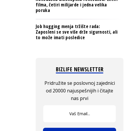
filma, četiri milijarde i jedna velika
poruka
Job hugging menja tržište rada:
Zaposleni se sve više drže sigurnosti, ali
to može imati posledice
BIZLIFE NEWSLETTER
Pridružite se poslovnoj zajednici
od 20000 najuspešnijih i čitajte
nas prvi