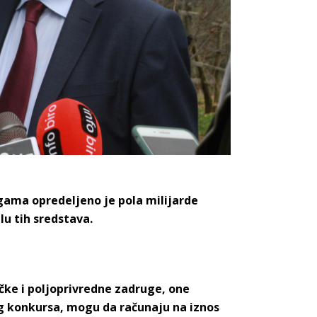
ama opredeljeno je pola milijarde
lu tih sredstava.
ke i poljoprivredne zadruge, one
og konkursa, mogu da računaju na iznos