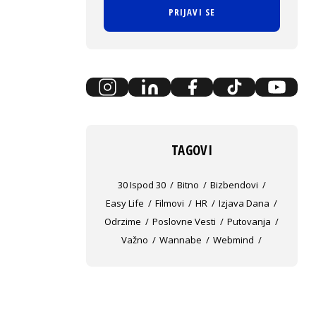
PRIJAVI SE
TAGOVI
30 Ispod 30
Bitno
Bizbendovi
Easy Life
Filmovi
HR
Izjava Dana
Odrzime
Poslovne Vesti
Putovanja
Važno
Wannabe
Webmind