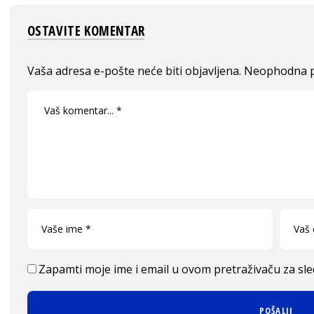
OSTAVITE KOMENTAR
Vaša adresa e-pošte neće biti objavljena.
Neophodna p
Zapamti moje ime i email u ovom pretraživaču za sl