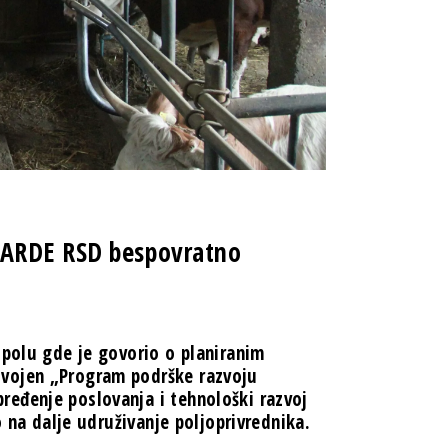
JARDE RSD bespovratno
polu gde je govorio o planiranim
svojen „Program podrške razvoju
eđenje poslovanja i tehnološki razvoj
o na dalje udruživanje poljoprivrednika.