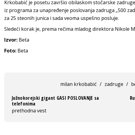
Krkobabić je posetu završio obilaskom stočarske zadruge „
iz programa za unapređenje poslovanja zadruga „500 zadru
za 25 steonih junica i sada veoma uspešno posluje.
Sledeći korak je, prema rečima mladog direktora Nikole Mi
Izvor:
Beta
Foto:
Beta
milan krkobabić
/
zadruge
/
b
Južnokorejski gigant GASI POSLOVANJE sa
Ru
telefonima
prethodna vest