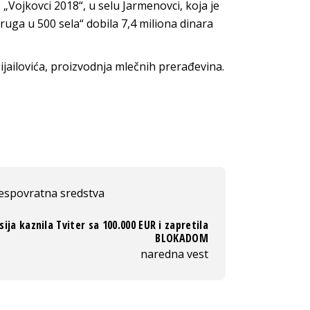
Vojkovci 2018“, u selu Jarmenovci, koja je
ga u 500 sela“ dobila 7,4 miliona dinara
jailovića, proizvodnja mlečnih prerađevina.
espovratna sredstva
sija kaznila Tviter sa 100.000 EUR i zapretila
BLOKADOM
naredna vest