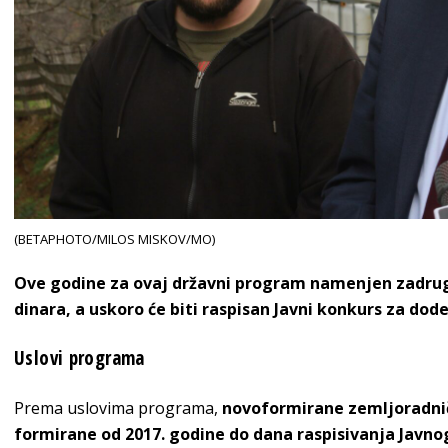
(BETAPHOTO/MILOS MISKOV/MO)
Ove godine za ovaj državni program namenjen zadrug
dinara, a uskoro će biti raspisan Javni konkurs za dode
Uslovi programa
Prema uslovima programa,
novoformirane zemljoradnič
formirane od 2017. godine do dana raspisivanja Javn