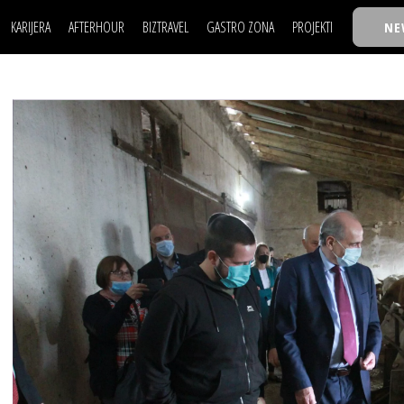
KARIJERA
AFTERHOUR
BIZTRAVEL
GASTRO ZONA
PROJEKTI
NE
POSAO
FILM I SCENA
NAJKOLEGA
LJUDI (HR)
KNJIGE
TASTY TALKS
POSAO
FILM I SCENA
NAJKOLEGA
JE
MOJ UGAO
AUTO SVET
30 ISPOD 30
LJUDI (HR)
KNJIGE
TASTY TALKS
USAVRŠAVANJE
STIL
BACK TO OFFICE/SCHOOL
JE
MOJ UGAO
AUTO SVET
30 ISPOD 30
KNOW-HOW
WELLBEING
BIZBENDOVI
USAVRŠAVANJE
STIL
BACK TO OFFICE/SCHOOL
BIZKOLEGIJUM
KNOW-HOW
WELLBEING
BIZBENDOVI
BMW BIZNIS LIGA
BIZKOLEGIJUM
BIZLIFE WEEK
BMW BIZNIS LIGA
IZJAVA GODINE
BIZLIFE WEEK
IZJAVA GODINE