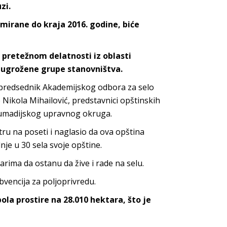
zi.
mirane do kraja 2016. godine, biće
 pretežnom delatnosti iz oblasti
no ugrožene grupe stanovništva.
 i predsednik Akademijskog odbora za selo
ikola Mihailović, predstavnici opštinskih
a Šumadijskog upravnog okruga.
tru na poseti i naglasio da ova opština
je u 30 sela svoje opštine.
arima da ostanu da žive i rade na selu.
bvencija za poljoprivredu.
ola prostire na 28.010 hektara, što je