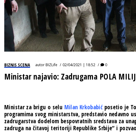
BIZNIS SCENA
autor
BIZLife
02/04/2021 | 18:52
0
Ministar najavio: Zadrugama POLA MILI
Ministar za brigu o selu
Milan Krkobabić
posetio je To
programima svog ministarstva, predstavio nedavno u
zadrugarstva dodelom bespovratnih sredstava za unapr
zadruga na čitavoj teritoriji Republike Srbije“ i pozva