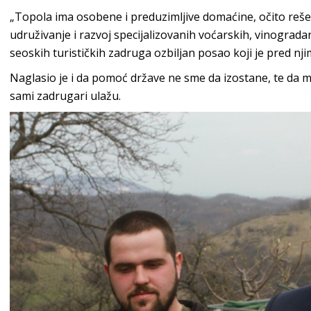
„Topola ima osobene i preduzimljive domaćine, očito reše
udruživanje i razvoj specijalizovanih voćarskih, vinograda
seoskih turističkih zadruga ozbiljan posao koji je pred nji
Naglasio je i da pomoć države ne sme da izostane, te da 
sami zadrugari ulažu.