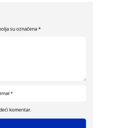
olja su označena
*
edeći komentar.