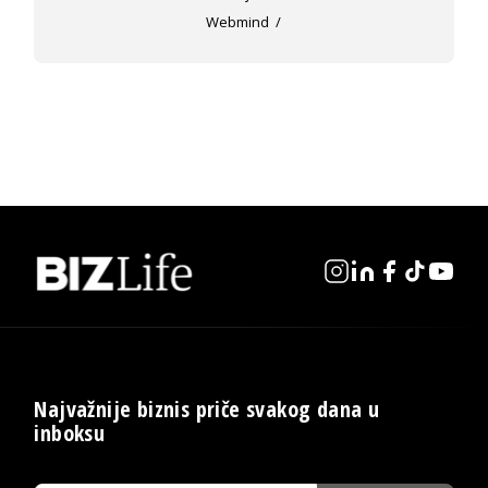
Webmind
Najvažnije biznis priče svakog dana u
inboksu