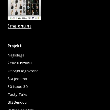
ČITAJ ONLINE
Projekti
Najkolega
Žene u biznisu
UticajnOdgovorno
Šta jedemo
30 ispod 30
Tasty Talks
BIZBendovi
BMW biznis liga