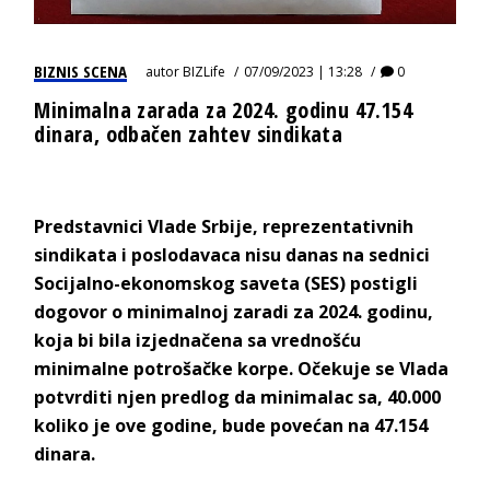
BIZNIS SCENA
autor
BIZLife
07/09/2023 | 13:28
0
Minimalna zarada za 2024. godinu 47.154
dinara, odbačen zahtev sindikata
Predstavnici Vlade Srbije, reprezentativnih
sindikata i poslodavaca nisu danas na sednici
Socijalno-ekonomskog saveta (SES) postigli
dogovor o minimalnoj zaradi za 2024. godinu,
koja bi bila izjednačena sa vrednošću
minimalne potrošačke korpe.
Očekuje se Vlada
potvrditi njen predlog da minimalac sa, 40.000
koliko je ove godine, bude povećan na 47.154
dinara.