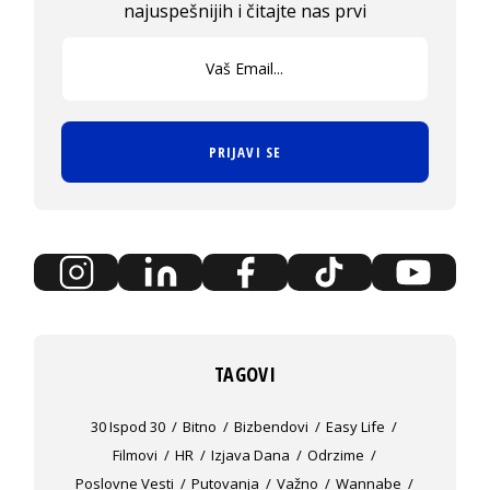
najuspešnijih i čitajte nas prvi
PRIJAVI SE
TAGOVI
30 Ispod 30
Bitno
Bizbendovi
Easy Life
Filmovi
HR
Izjava Dana
Odrzime
Poslovne Vesti
Putovanja
Važno
Wannabe