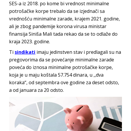
SES-a iz 2018. po kome bi vrednost minimalne
potrošačke korpe trebalo da se izjednači sa
vrednošću minimalne zarade, krajem 2021. godine,
ali je zbog pandemije korona virusa ministar
finansija Siniša Mali tada rekao da se to odlaže do
kraja 2023. godine.
Ti
sindikati
imaju jedinstven stav i predlagali su na
pregovorima da se povećanje minimalne zarade
poveća do iznosa minimalne potrošačke korpe,
koja je u maju koštala 57.754 dinara, u ,,dva
koraka“, od septembra ove godine za deset odsto,
a od januara za 20 odsto.