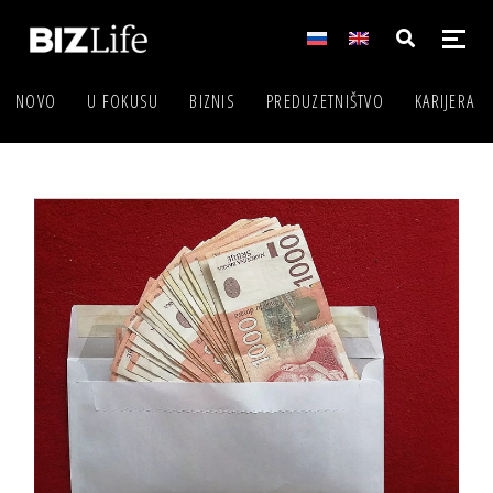
NOVO
U FOKUSU
BIZNIS
PREDUZETNIŠTVO
KARIJERA