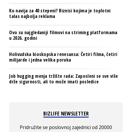
Ko navija za 40 stepeni? Biznisi kojima je toplotni
talas najbolja reklama
Ovo su najgledaniji filmovi na striming platformama
u 2026. godini
Holivudska bioskopska renesansa: Četiri filma, četiri
milijarde i jedna velika poruka
Job hugging menja tržište rada: Zaposleni se sve više
drže sigurnosti, ali to može imati posledice
BIZLIFE NEWSLETTER
Pridružite se poslovnoj zajednici od 20000