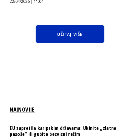
22/04/2026 | 11:04
UČITAJ VIŠE
NAJNOVIJE
EU zapretila karipskim državama: Ukinite „zlatne
pasoše“ ili gubite bezvizni režim