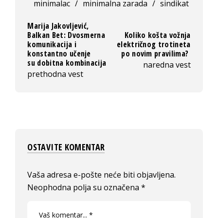
minimalac
/
minimalna zarada
/
sindikat
Marija Jakovljević,
Balkan Bet: Dvosmerna
Koliko košta vožnja
komunikacija i
električnog trotineta
konstantno učenje
po novim pravilima?
su dobitna kombinacija
naredna vest
prethodna vest
OSTAVITE KOMENTAR
Vaša adresa e-pošte neće biti objavljena.
Neophodna polja su označena
*