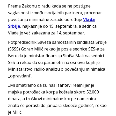
Prema Zakonu o radu kada se ne postigne
saglasnost između socijalnih partnera, procenat
povećanja minimalne zarade određuje
Vlada
Srbije
, najkasnije do 15. septembra, a sednica
Vlade je već zakazana za 14. septembar.
Potpredsednik Saveza samostalnih sindikata Srbije
(SSSS) Goran Milić rekao je posle sednice SES-a za
Betu da je ministar finansija Siniša Mali na sednici
SES-a rekao da su parametri na osnovu kojih je
Ministarstvo radilo analizu o povećanju minimalca
,,opravdani“.
,,Mi smatramo da su naši zahtevi realni jer je
majska potrošačka korpa koštala skoro 52.000
dinara, a troškovi minimalne korpe namirnica
znato će porasti do januara sledeće godine“, rekao
je Milić.