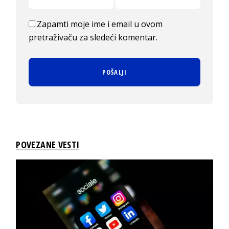
Zapamti moje ime i email u ovom
pretraživaču za sledeći komentar.
POVEZANE VESTI