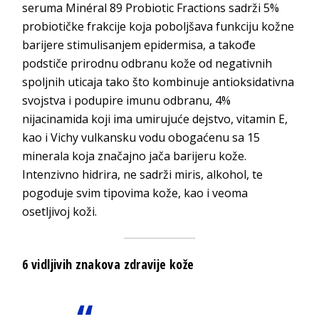
seruma Minéral 89 Probiotic Fractions sadrži 5%
probiotičke frakcije koja poboljšava funkciju kožne
barijere stimulisanjem epidermisa, a takođe
podstiče prirodnu odbranu kože od negativnih
spoljnih uticaja tako što kombinuje antioksidativna
svojstva i podupire imunu odbranu, 4%
nijacinamida koji ima umirujuće dejstvo, vitamin E,
kao i Vichy vulkansku vodu obogaćenu sa 15
minerala koja značajno jača barijeru kože.
Intenzivno hidrira, ne sadrži miris, alkohol, te
pogoduje svim tipovima kože, kao i veoma
osetljivoj koži.
6 vidljivih znakova zdravije kože