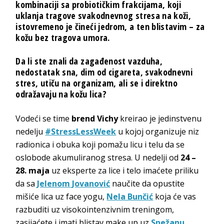
kombinaciji sa probiotičkim frakcijama, koji
uklanja tragove svakodnevnog stresa na koži,
istovremeno je čineći jedrom, a ten blistavim – za
kožu bez tragova umora.
Da li ste znali da zagađenost vazduha,
nedostatak sna, dim od cigareta, svakodnevni
stres, utiču na organizam, ali se i direktno
odražavaju na kožu lica?
Vodeći se time
brend Vichy
kreirao je jedinstvenu
nedelju
#
StressLessWeek
u kojoj organizuje niz
radionica i obuka koji pomažu licu i telu da se
oslobode akumuliranog stresa. U nedelji od
24 –
28. maja
uz eksperte za lice i telo imaćete priliku
da sa
Jelenom Jovanović
naučite da opustite
mišiće lica uz face yogu,
Nela Bunčić
koja će vas
razbuditi uz visokointenzivnim treningom,
zasijaćete i imati blistav make up uz
Snežanu