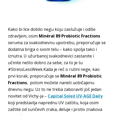
Kako bi lice dobilo negu koju zaslužuje i odiše
zdravljem, osim
Minéral 89 Probiotic Fractions
seruma za svakodnevnu upotrebu, preporučuje se
dodatna briga o svom telu – kako spolja tako i
iznutra. U užurbanoj svakodnevici zastanite i
učinite nešto dobro za sebe, za to je tu
#StressLessWeek.Kada je reč o rutini nege, kao
prvi korak, preporučuje se
Minéral 89 Probiotic
Fractions
, potom možete naneti uobičajenu
dnevnu negu. Uz to ne treba zaboraviti još jedan
novitet od Vichy-ja –
Capital Soleil UV-AGE Daily
koji predstavlja naprednu UV zaštitu, koja osim
zaštite od sunčevih zraka, deluje i protiv znakova