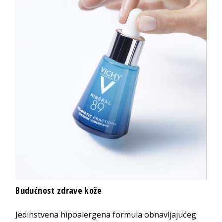
Budućnost zdrave kože
Jedinstvena hipoalergena formula obnavljajućeg