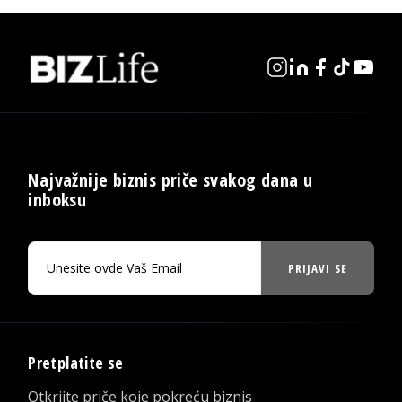
Najvažnije biznis priče svakog dana u
inboksu
PRIJAVI SE
Pretplatite se
Otkrijte priče koje pokreću biznis