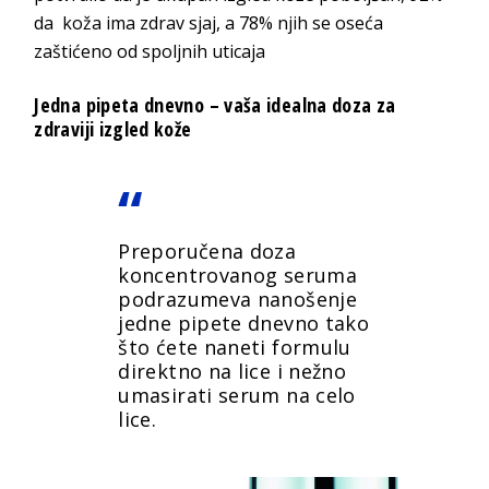
da koža ima zdrav sjaj, a 78% njih se oseća
zaštićeno od spoljnih uticaja
Jedna pipeta dnevno – vaša idealna doza za
zdraviji izgled kože
Preporučena doza
koncentrovanog seruma
podrazumeva nanošenje
jedne pipete dnevno tako
što ćete naneti formulu
direktno na lice i nežno
umasirati serum na celo
lice.