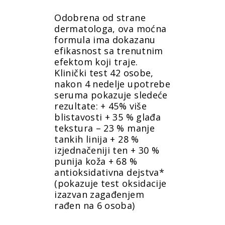
Odobrena od strane
dermatologa, ova moćna
formula ima dokazanu
efikasnost sa trenutnim
efektom koji traje.
Klinički test 42 osobe,
nakon 4 nedelje upotrebe
seruma pokazuje sledeće
rezultate: + 45% više
blistavosti + 35 % glađa
tekstura – 23 % manje
tankih linija + 28 %
izjednačeniji ten + 30 %
punija koža + 68 %
antioksidativna dejstva*
(pokazuje test oksidacije
izazvan zagađenjem
rađen na 6 osoba)