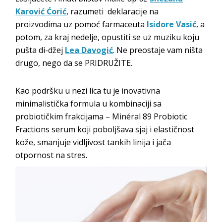
Karović Ćorić
, razumeti deklaracije na
proizvodima uz pomoć farmaceuta
Isidore Vasić
, a
potom, za kraj nedelje, opustiti se uz muziku koju
pušta di-džej
Lea Davogić
. Ne preostaje vam ništa
drugo, nego da se PRIDRUŽITE.
Kao podršku u nezi lica tu je inovativna
minimalistička formula u kombinaciji sa
probiotičkim frakcijama – Minéral 89 Probiotic
Fractions serum koji poboljšava sjaj i elastičnost
kože, smanjuje vidljivost tankih linija i jača
otpornost na stres.