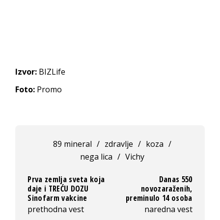
Izvor:
BIZLife
Foto:
Promo
89 mineral
/
zdravlje
/
koza
/
nega lica
/
Vichy
Prva zemlja sveta koja
Danas 550
daje i TREĆU DOZU
novozaraženih,
Sinofarm vakcine
preminulo 14 osoba
prethodna vest
naredna vest