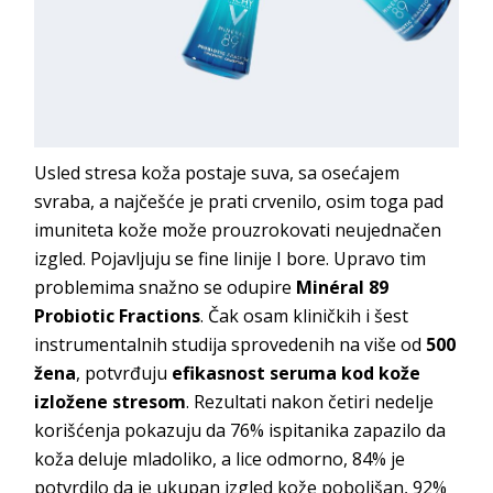
Usled stresa koža postaje suva, sa osećajem
svraba, a najčešće je prati crvenilo, osim toga pad
imuniteta kože može prouzrokovati neujednačen
izgled. Pojavljuju se fine linije I bore. Upravo tim
problemima snažno se odupire
Minéral 89
Probiotic Fractions
. Čak osam kliničkih i šest
instrumentalnih studija sprovedenih na više od
500
žena
, potvrđuju
efikasnost seruma kod kože
izložene stresom
. Rezultati nakon četiri nedelje
korišćenja pokazuju da 76% ispitanika zapazilo da
koža deluje mladoliko, a lice odmorno, 84% je
potvrdilo da je ukupan izgled kože poboljšan, 92%