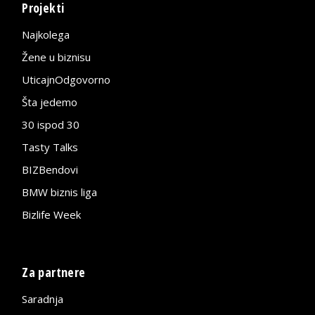
Projekti
Najkolega
Žene u biznisu
UticajnOdgovorno
Šta jedemo
30 ispod 30
Tasty Talks
BIZBendovi
BMW biznis liga
Bizlife Week
Za partnere
Saradnja