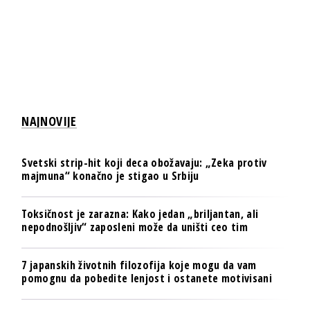
NAJNOVIJE
Svetski strip-hit koji deca obožavaju: „Zeka protiv
majmuna“ konačno je stigao u Srbiju
Toksičnost je zarazna: Kako jedan „briljantan, ali
nepodnošljiv“ zaposleni može da uništi ceo tim
7 japanskih životnih filozofija koje mogu da vam
pomognu da pobedite lenjost i ostanete motivisani