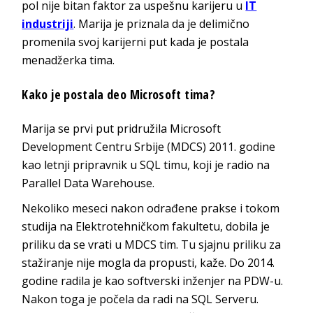
pol nije bitan faktor za uspešnu karijeru u
IT
industriji
. Marija je priznala da je delimično
promenila svoj karijerni put kada je postala
menadžerka tima.
Kako je postala deo Microsoft tima?
Marija se prvi put pridružila Microsoft
Development Centru Srbije (MDCS) 2011. godine
kao letnji pripravnik u SQL timu, koji je radio na
Parallel Data Warehouse.
Nekoliko meseci nakon odrađene prakse i tokom
studija na Elektrotehničkom fakultetu, dobila je
priliku da se vrati u MDCS tim. Tu sjajnu priliku za
stažiranje nije mogla da propusti, kaže. Do 2014.
godine radila je kao softverski inženjer na PDW-u.
Nakon toga je počela da radi na SQL Serveru.