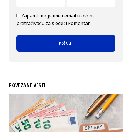
Zapamti moje ime i email u ovom
pretraživaču za sledeći komentar.
POVEZANE VESTI