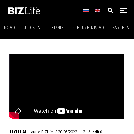
NOVO
U FOKUSU
BIZNIS
PREDUZETNIŠTVO
KARIJERA
TECH I AI
autor
BIZLife
20/05/2022 | 12:18
0