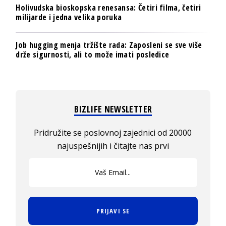
Holivudska bioskopska renesansa: Četiri filma, četiri
milijarde i jedna velika poruka
Job hugging menja tržište rada: Zaposleni se sve više
drže sigurnosti, ali to može imati posledice
BIZLIFE NEWSLETTER
Pridružite se poslovnoj zajednici od 20000
najuspešnijih i čitajte nas prvi
PRIJAVI SE