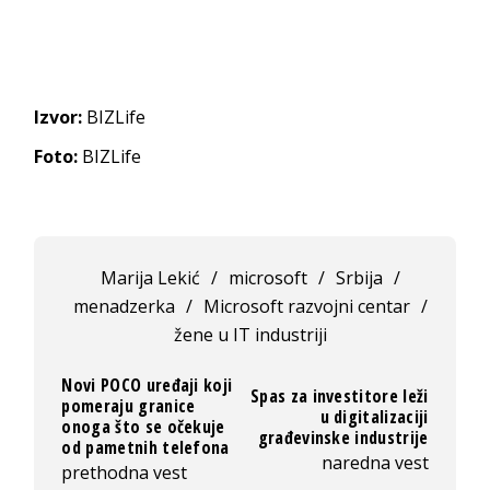
Izvor:
BIZLife
Foto:
BIZLife
Marija Lekić
/
microsoft
/
Srbija
/
menadzerka
/
Microsoft razvojni centar
/
žene u IT industriji
Novi POCO uređaji koji
Spas za investitore leži
pomeraju granice
u digitalizaciji
onoga što se očekuje
građevinske industrije
od pametnih telefona
naredna vest
prethodna vest