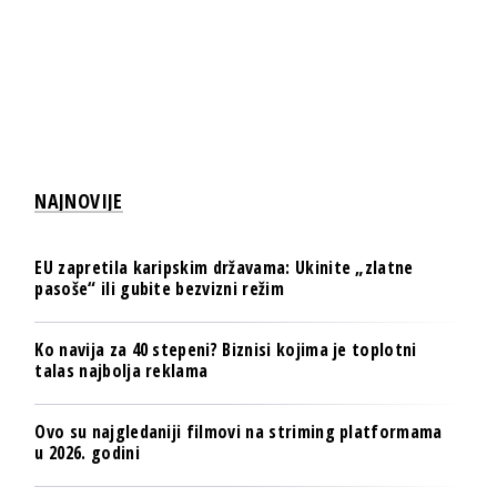
NAJNOVIJE
EU zapretila karipskim državama: Ukinite „zlatne
pasoše“ ili gubite bezvizni režim
Ko navija za 40 stepeni? Biznisi kojima je toplotni
talas najbolja reklama
Ovo su najgledaniji filmovi na striming platformama
u 2026. godini