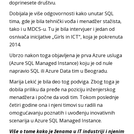
doprinesete društvu.
Dobijala je više odgovornosti kako unutar SQL
tima, gde je bila tehnički vođa i menadžer stažista,
tako i u MDCS-u. Tu je bila intervjuer i jedan od
osnivača inicijative „Girls in ICT“, koja je pokrenuta
2014.
Ubrzo nakon toga objavljena je prva Azure usluga
(Azure SQL Managed Instance) koju je od nule
napravio SQL ili Azure Data tim u Beogradu.
Marija Lekić je bila deo tog podviga. Zbog toga je
dobila priliku da pređe na poziciju inženjerskog
menadžera i počne da vodi tim. Tokom poslednje
četiri godine ona i njeni timovi su radili na
omogućavanju poznatih i uvođenju inovativnih
scenarija u Azure SQL Managed Instance.
Više o tome kako je ženama u IT industriji i njenim