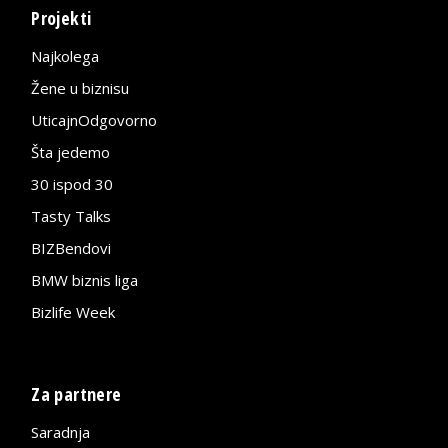
Projekti
Najkolega
Žene u biznisu
UticajnOdgovorno
Šta jedemo
30 ispod 30
Tasty Talks
BIZBendovi
BMW biznis liga
Bizlife Week
Za partnere
Saradnja