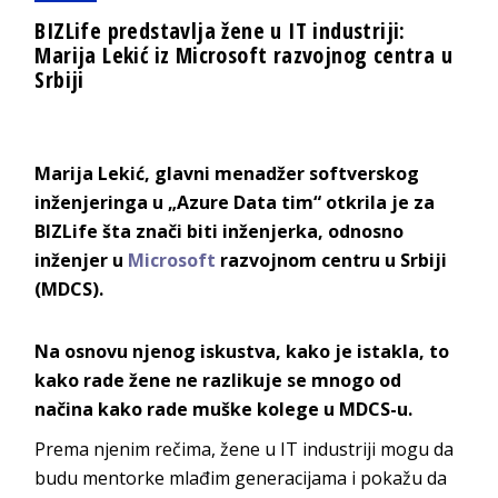
BIZLife predstavlja žene u IT industriji:
Marija Lekić iz Microsoft razvojnog centra u
Srbiji
Marija Lekić, glavni menadžer softverskog
inženjeringa u „Azure Data tim“ otkrila je za
BIZLife šta znači biti inženjerka, odnosno
inženjer u
Microsoft
razvojnom centru u Srbiji
(MDCS).
Na osnovu njenog iskustva, kako je istakla, to
kako rade žene ne razlikuje se mnogo od
načina kako rade muške kolege u MDCS-u.
Prema njenim rečima, žene u IT industriji mogu da
budu mentorke mlađim generacijama i pokažu da