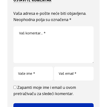
Vaša adresa e-pošte neće biti objavljena.
Neophodna polja su označena
*
Zapamti moje ime i email u ovom
pretraživaču za sledeći komentar.