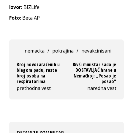
Izvor:
BIZLife
Foto:
Beta AP
nemacka
/
pokrajina
/
nevakcinisani
Broj novozaraženih u
Bivši ministar sada je
blagom padu, raste
DOSTAVLJAČ hrane u
broj osoba na
Nemačkoj: „Posao je
respiratorima
posao“
prethodna vest
naredna vest
OSTAVITE KOMENTAR