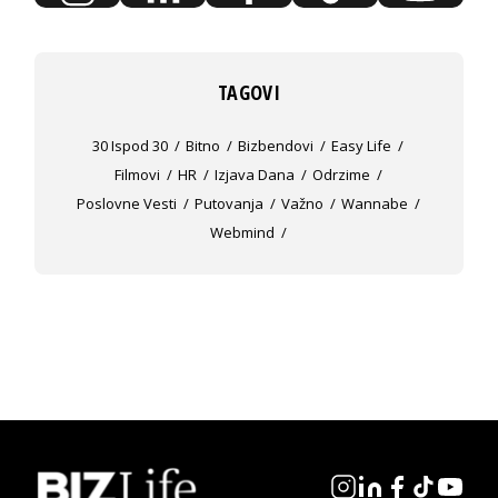
TAGOVI
30 Ispod 30
Bitno
Bizbendovi
Easy Life
Filmovi
HR
Izjava Dana
Odrzime
Poslovne Vesti
Putovanja
Važno
Wannabe
Webmind