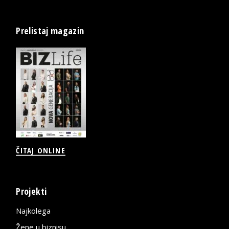
Prelistaj magazin
ČITAJ ONLINE
Projekti
Najkolega
Žene u biznisu