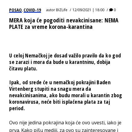
POSAO
COVID-19
autor
BIZLife
12/09/2021 | 18:00
0
,
MERA koja će pogoditi nevakcinisane: NEMA
PLATE za vreme korona-karantina
U celoj Nemačkoj je dosad važilo pravilo da ko god
se zarazi i mora da bude u karantninu, dobija
čitavu platu.
Ipak, od srede će u nemačkoj pokrajini Baden
Virtenberg stupiti na snagu mera da
nevakcinisanima, ako budu morali u karantin zbog
koronavirusa, neće biti isplaćena plata za taj
period.
Ovo nije jedina pokrajina koja će ovo uvesti, iako je
prva. Kako pišu mediji, za ovo su zainteresovane i