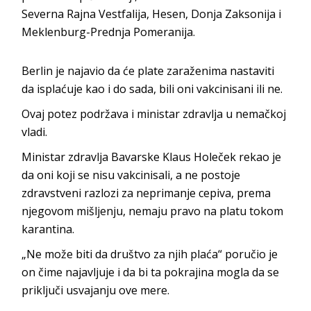
Severna Rajna Vestfalija, Hesen, Donja Zaksonija i
Meklenburg-Prednja Pomeranija.
Berlin je najavio da će plate zaraženima nastaviti
da isplaćuje kao i do sada, bili oni vakcinisani ili ne.
Ovaj potez podržava i ministar zdravlja u nemačkoj
vladi.
Ministar zdravlja Bavarske Klaus Holeček rekao je
da oni koji se nisu vakcinisali, a ne postoje
zdravstveni razlozi za neprimanje cepiva, prema
njegovom mišljenju, nemaju pravo na platu tokom
karantina.
„Ne može biti da društvo za njih plaća“ poručio je
on čime najavljuje i da bi ta pokrajina mogla da se
priključi usvajanju ove mere.