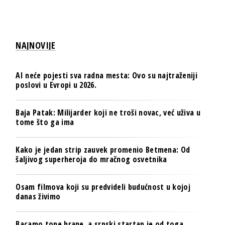
NAJNOVIJE
AI neće pojesti sva radna mesta: Ovo su najtraženiji
poslovi u Evropi u 2026.
Baja Patak: Milijarder koji ne troši novac, već uživa u
tome što ga ima
Kako je jedan strip zauvek promenio Betmena: Od
šaljivog superheroja do mračnog osvetnika
Osam filmova koji su predvideli budućnost u kojoj
danas živimo
Bacamo tone hrane, a srpski startap je od toga