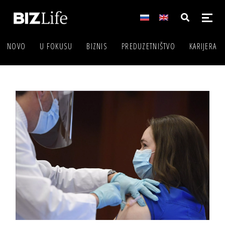
NOVO
U FOKUSU
BIZNIS
PREDUZETNIŠTVO
KARIJERA