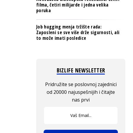
filma, četiri milijarde i jedna velika
poruka
Job hugging menja tržište rada:
Zaposleni se sve više drže sigurnosti, ali
to može imati posledice
BIZLIFE NEWSLETTER
Pridružite se poslovnoj zajednici
od 20000 najuspešnijih i čitajte
nas prvi