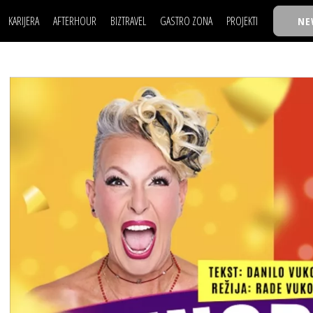
KARIJERA
AFTERHOUR
BIZTRAVEL
GASTRO ZONA
PROJEKTI
NE
POSAO
FILM I SCENA
NAJKOLEGA
LJUDI (HR)
KNJIGE
TASTY TALKS
POSAO
FILM I SCENA
NAJKOLEGA
JE
MOJ UGAO
AUTO SVET
30 ISPOD 30
LJUDI (HR)
KNJIGE
TASTY TALKS
USAVRŠAVANJE
STIL
BACK TO OFFIC
JE
MOJ UGAO
AUTO SVET
30 ISPOD 30
KNOW-HOW
WELLBEING
BIZBENDOVI
USAVRŠAVANJE
STIL
BACK TO OFFIC
BIZKOLEGIJUM
KNOW-HOW
WELLBEING
BIZBENDOVI
BMW BIZNIS LIG
BIZKOLEGIJUM
BIZLIFE WEEK
BMW BIZNIS LIG
IZJAVA GODINE
BIZLIFE WEEK
IZJAVA GODINE