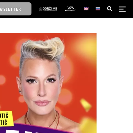
WSLETTER
E/SCHOOL
E/SCHOOL
A
A