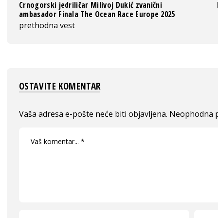
Crnogorski jedriličar Milivoj Dukić zvanični
ambasador Finala The Ocean Race Europe 2025
prethodna vest
OSTAVITE KOMENTAR
Vaša adresa e-pošte neće biti objavljena.
Neophodna p