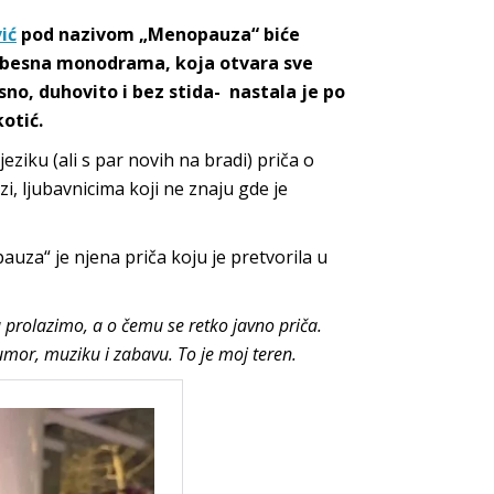
ić
pod nazivom „Menopauza“ biće
ebesna monodrama, koja otvara sve
no, duhovito i bez stida- nastala je po
otić.
ziku (ali s par novih na bradi) priča o
azi, ljubavnicima koji ne znaju gde je
uza“ je njena priča koju je pretvorila u
 prolazimo, a o čemu se retko javno priča.
humor, muziku i zabavu. To je moj teren.