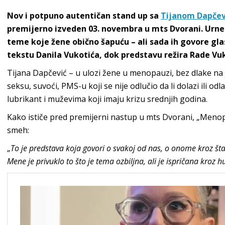
Nov i potpuno autentičan stand up sa
Tijanom Dapčev
premijerno izveden 03. novembra u mts Dvorani. Urn
teme koje žene obično šapuću – ali sada ih govore glas
tekstu Danila Vukotića, dok predstavu režira Rade Vuk
Tijana Dapčević – u ulozi žene u menopauzi, bez dlake na je
seksu, suvoći, PMS-u koji se nije odlučio da li dolazi ili odl
lubrikant i muževima koji imaju krizu srednjih godina.
Kako ističe pred premijerni nastup u mts Dvorani, „Menopa
smeh:
„
To je predstava koja govori o svakoj od nas, o onome kroz šta
Mene je privuklo to što je tema ozbiljna, ali je ispričana kroz 