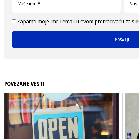
Zapamti moje ime i email u ovom pretraživaču za sl
POVEZANE VESTI