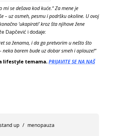
vo mi se dešava kod kuće.“ Za mene je
še – uz osmeh, pesmu i podršku okoline. U ovoj
konačno ‘ukapirati’ kroz šta njihove žene
že Dapčević i dodaje:
ret sa ženama, i da ga pretvorim u nešto što
– neka barem bude uz dobar smeh i aplauze!“
sa lifestyle temama.
PRIJAVITE SE NA NAŠ
stand up
/
menopauza