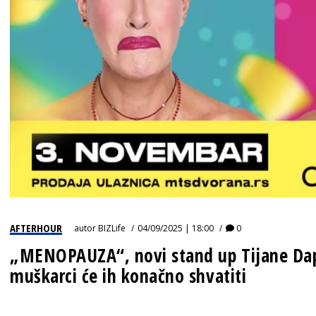
AFTERHOUR
autor
BIZLife
04/09/2025 | 18:00
0
„MENOPAUZA“, novi stand up Tijane Dapč
muškarci će ih konačno shvatiti