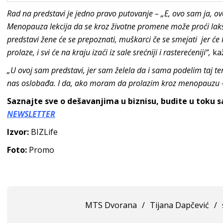
Rad na predstavi je jedno pravo putovanje – „E, ovo sam ja, o
Menopauza lekcija da se kroz životne promene može proći lak
predstavi žene će se prepoznati, muškarci če se smejati jer će 
prolaze, i svi će na kraju izaći iz sale srećniji i rasterećeniji“,
ka
„U ovoj sam predstavi, jer sam želela da i sama podelim taj te
nas oslobađa. I da, ako moram da prolazim kroz menopauzu 
Saznajte sve o dešavanjima u biznisu, budite u toku 
NEWSLETTER
Izvor:
BIZLife
Foto:
Promo
MTS Dvorana
/
Tijana Dapčević
/