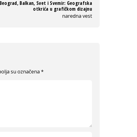
Beograd, Balkan, Svet i Svemir: Geografska
otkrića u grafičkom dizajnu
naredna vest
olja su označena
*