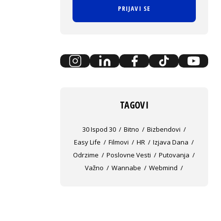
PRIJAVI SE
TAGOVI
30 Ispod 30
Bitno
Bizbendovi
Easy Life
Filmovi
HR
Izjava Dana
Odrzime
Poslovne Vesti
Putovanja
Važno
Wannabe
Webmind