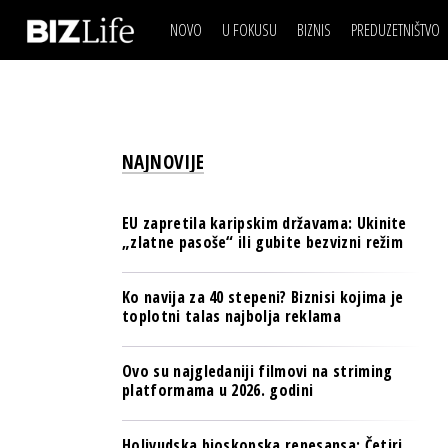
NOVO
U FOKUSU
BIZNIS
PREDUZETNIŠTVO
IZJAVA DANA
BIZNIS SCENA
VIDEO
REAL ESTATE
IZJAVA DANA
BIZNIS SCENA
BREND I KOMUNIKACI
VIDEO
REAL ESTATE
ESG & ENERGY
NAJNOVIJE
BREND I KOMUNIKACI
BANKE
ESG & ENERGY
OSIGURANJE
EU zapretila karipskim državama: Ukinite
BANKE
„zlatne pasoše“ ili gubite bezvizni režim
TECH I AI
OSIGURANJE
BIZNIS & SPORT
Ko navija za 40 stepeni? Biznisi kojima je
TECH I AI
toplotni talas najbolja reklama
PULS REGIONA
BIZNIS & SPORT
NOVO NA RAFU
Ovo su najgledaniji filmovi na striming
PULS REGIONA
platformama u 2026. godini
NOVO NA RAFU
Holivudska bioskopska renesansa: Četiri