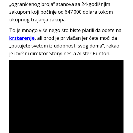
„ograničenog broja“ stanova sa 24-godišnjim
zakupom koji počinje od 647.000 dolara tokom
ukupnog trajanja zakupa.
To je mnogo više nego što biste platili da odete na
krstarenje
, ali brod je privlačan jer ćete moći da
„putujete svetom iz udobnosti svog doma“, rekao
je izvršni direktor Storylines-a Alister Punton.