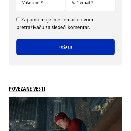
Zapamti moje ime i email u ovom
pretraživaču za sledeći komentar.
POVEZANE VESTI