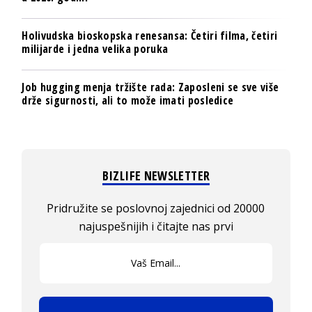
Holivudska bioskopska renesansa: Četiri filma, četiri
milijarde i jedna velika poruka
Job hugging menja tržište rada: Zaposleni se sve više
drže sigurnosti, ali to može imati posledice
BIZLIFE NEWSLETTER
Pridružite se poslovnoj zajednici od 20000
najuspešnijih i čitajte nas prvi