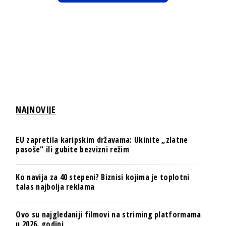
NAJNOVIJE
EU zapretila karipskim državama: Ukinite „zlatne
pasoše“ ili gubite bezvizni režim
Ko navija za 40 stepeni? Biznisi kojima je toplotni
talas najbolja reklama
Ovo su najgledaniji filmovi na striming platformama
u 2026. godini