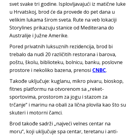
svet svake tri godine. Isplovljavajući iz matične luke
u Hrvatskoj, brod će da provede do pet dana u
velikim lukama širom sveta. Rute na veb lokaciji
Storylines prikazuju stanice od Mediterana do
Australije i Južne Amerike.
Pored privatnih luksuznih rezidencija, brod bi
trebalo da nudi 20 različitih restorana i barova,
poštu, školu, biblioteku, bolnicu, banku, poslovne
prostore i nekoliko bazena, prenosi
CNBC
.
Takođe uključuje: kuglanu, mikro pivaru, bioskop,
fitnes platformu na otvorenom sa „reket-
sportovima, prostorom za jogu i stazom za
trčanje“ i marinu na obali za lična plovila kao što su
skuteri i motorni čamci.
Brod takođe sadrži „najveći velnes centar na
moru“, koji uključuje spa centar, teretanu i anti-