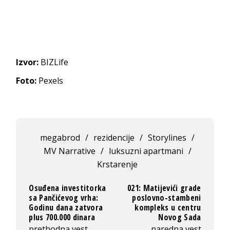
Izvor:
BIZLife
Foto:
Pexels
megabrod
/
rezidencije
/
Storylines
/
MV Narrative
/
luksuzni apartmani
/
Krstarenje
Osuđena investitorka
021: Matijevići grade
sa Pančićevog vrha:
poslovno-stambeni
Godinu dana zatvora
kompleks u centru
plus 700.000 dinara
Novog Sada
prethodna vest
naredna vest