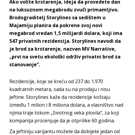
Ako volite krstarenja, ideja da provedete dan
na luksuznom megabrodu zvuči primamljivo.
Brodograditelj Storylines sa sedištem u
Majamiju planira da pokrene svoj novi
megabrod vredan 1,5 milijardi dolara, koji ima
547 privatnih rezidencija. Storylines navodi da
je brod za krstarenje, nazvan MV Narrative,
„prvi na svetu ekološki održiv privatni brod za
stanovanje“.
Rezidencije, koje se kreću od 237 do 1.970
kvadratnih metara, sada su na prodaju i nisu
jeftine. Storylines kaže da rezidencije koštaju
između 1 milion i 8 miliona dolara, a vlasništvo nad
njima traje tokom „životnog veka plovila“, za koji
kompanija procenjuje da je otprilike 60 godina.
Za jeftiniju varijantu možete da dobijete jedan od