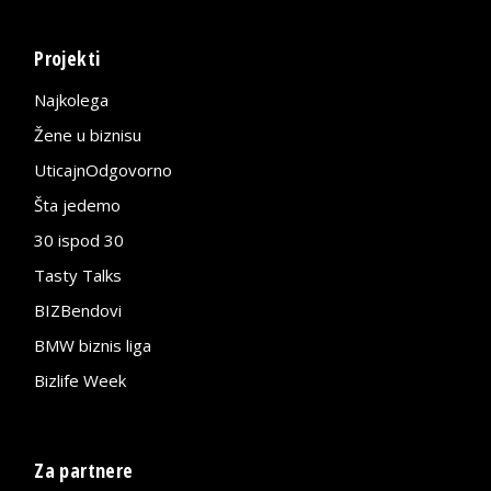
Projekti
Najkolega
Žene u biznisu
UticajnOdgovorno
Šta jedemo
30 ispod 30
Tasty Talks
BIZBendovi
BMW biznis liga
Bizlife Week
Za partnere