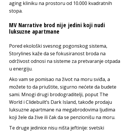
aging kliniku na prostoru od 10.000 kvadratnih
stopa.
MV Narrative brod nije jedini koji nudi
luksuzne apartmane
Pored ekološki svesnog pogonskog sistema,
Storylines kaže da se fokusiranost broda na
održivost odnosi na sisteme za pretvaranje otpada
u energiju.
Ako vam se pomisao na život na moru sviđa, a
možete to da priuštite, sigurno nećete da budete
sami. Mnogi drugi brodograditelji, poput The
World i Clidebuilt’s Dark Island, takođe prodaju
luksuzne apartmane na megabrodovima ljudima
koji žele da žive ili čak da se penzionišu na moru.
Te druge jedinice nisu ništa jeftinije: svetski