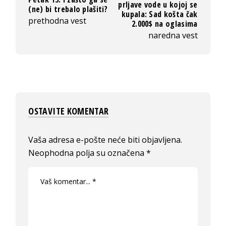
prljave vode u kojoj se
(ne) bi trebalo plašiti?
kupala: Sad košta čak
prethodna vest
2.000$ na oglasima
naredna vest
OSTAVITE KOMENTAR
Vaša adresa e-pošte neće biti objavljena.
Neophodna polja su označena
*