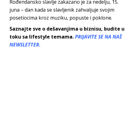
Rođendansko slavlje zakazano je za nedelju, 15.
juna – dan kada se slavljenik zahvaljuje svojim
posetiocima kroz muziku, popuste i poklone.
Saznajte sve o dešavanjima u biznisu, budite u
toku sa lifestyle temama.
PRIJAVITE SE NA NAŠ
NEWSLETTER.