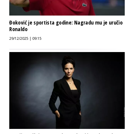
Đoković je sportista godine: Nagradu mu je uručio
Ronaldo
29/12/2025 | 09:15