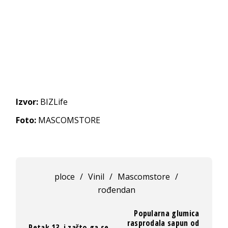
Izvor:
BIZLife
Foto:
MASCOMSTORE
ploce
/
Vinil
/
Mascomstore
/
rođendan
Popularna glumica
rasprodala sapun od
Petak 13. i zašto ga se