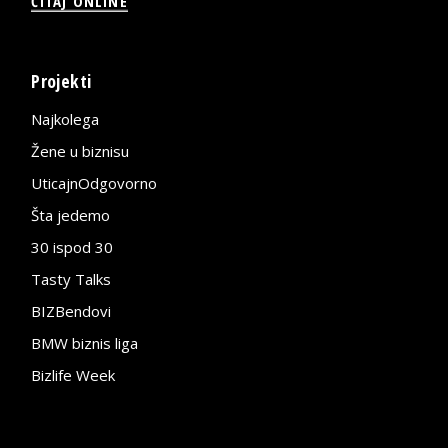
ČITAJ ONLINE
Projekti
Najkolega
Žene u biznisu
UticajnOdgovorno
Šta jedemo
30 ispod 30
Tasty Talks
BIZBendovi
BMW biznis liga
Bizlife Week