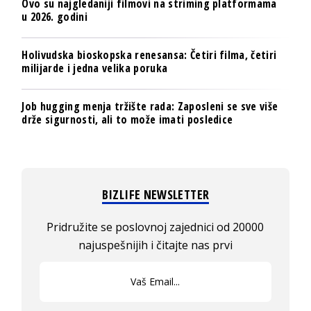
Ovo su najgledaniji filmovi na striming platformama
u 2026. godini
Holivudska bioskopska renesansa: Četiri filma, četiri
milijarde i jedna velika poruka
Job hugging menja tržište rada: Zaposleni se sve više
drže sigurnosti, ali to može imati posledice
BIZLIFE NEWSLETTER
Pridružite se poslovnoj zajednici od 20000
najuspešnijih i čitajte nas prvi