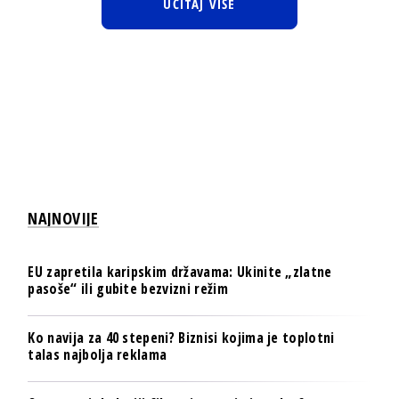
UČITAJ VIŠE
NAJNOVIJE
EU zapretila karipskim državama: Ukinite „zlatne
pasoše“ ili gubite bezvizni režim
Ko navija za 40 stepeni? Biznisi kojima je toplotni
talas najbolja reklama