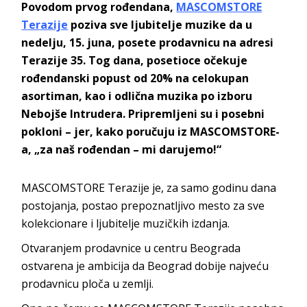
Povodom prvog rođendana,
MASCOMSTORE
Terazije
poziva sve ljubitelje muzike da u
nedelju, 15. juna, posete prodavnicu na adresi
Terazije 35. Tog dana, posetioce očekuje
rođendanski popust od 20% na celokupan
asortiman, kao i odlična muzika po izboru
Nebojše Intrudera. Pripremljeni su i posebni
pokloni – jer, kako poručuju iz MASCOMSTORE-
a, „za naš rođendan – mi darujemo!“
MASCOMSTORE Terazije je, za samo godinu dana
postojanja, postao prepoznatljivo mesto za sve
kolekcionare i ljubitelje muzičkih izdanja.
Otvaranjem prodavnice u centru Beograda
ostvarena je ambicija da Beograd dobije najveću
prodavnicu ploča u zemlji.