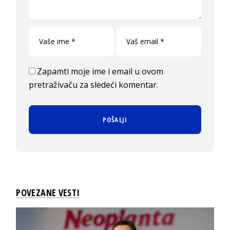
Zapamti moje ime i email u ovom
pretraživaču za sledeći komentar.
POVEZANE VESTI