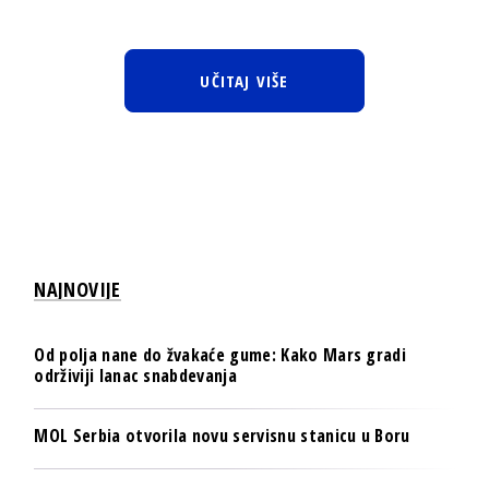
UČITAJ VIŠE
NAJNOVIJE
Od polja nane do žvakaće gume: Kako Mars gradi
održiviji lanac snabdevanja
MOL Serbia otvorila novu servisnu stanicu u Boru