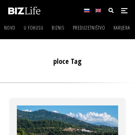
NOVO
U FOKUSU
BIZNIS
PREDUZETNIŠTVO
KARIJERA
ploce Tag