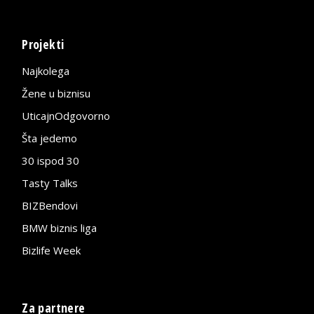
Projekti
Najkolega
Žene u biznisu
UticajnOdgovorno
Šta jedemo
30 ispod 30
Tasty Talks
BIZBendovi
BMW biznis liga
Bizlife Week
Za partnere