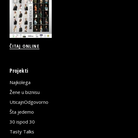
ČITAJ ONLINE
Projekti
Najkolega
Žene u biznisu
UticajnOdgovorno
Šta jedemo
30 ispod 30
Tasty Talks