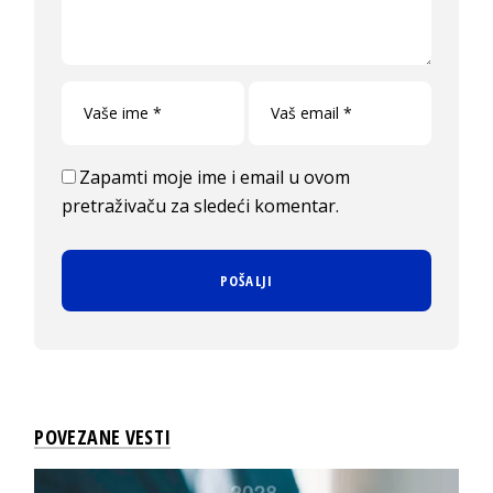
Zapamti moje ime i email u ovom
pretraživaču za sledeći komentar.
POVEZANE VESTI