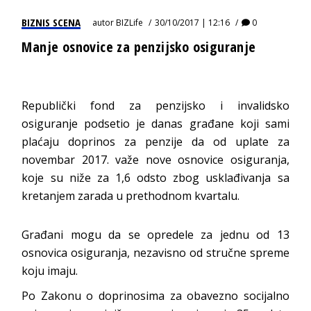
BIZNIS SCENA
autor
BIZLife
30/10/2017 | 12:16
0
Manje osnovice za penzijsko osiguranje
Republički fond za penzijsko i invalidsko
osiguranje podsetio je danas građane koji sami
plaćaju doprinos za penzije da od uplate za
novembar 2017. važe nove osnovice osiguranja,
koje su niže za 1,6 odsto zbog usklađivanja sa
kretanjem zarada u prethodnom kvartalu.
Građani mogu da se opredele za jednu od 13
osnovica osiguranja, nezavisno od stručne spreme
koju imaju.
Po Zakonu o doprinosima za obavezno socijalno