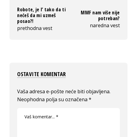
Robote, je l’ tako da ti
MMF nam više nije
nećeš da mi uzmeš
potreban?
posao?!
naredna vest
prethodna vest
OSTAVITE KOMENTAR
Vaša adresa e-pošte neće biti objavljena.
Neophodna polja su označena
*