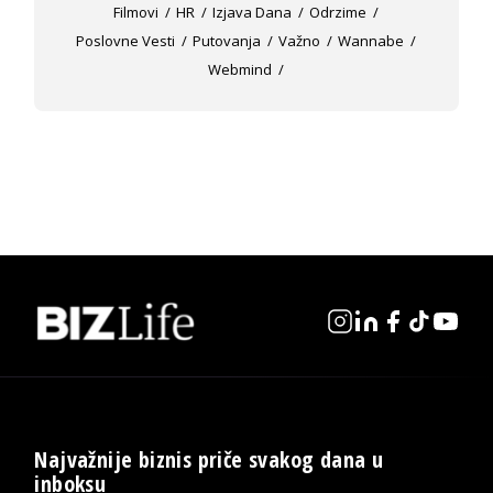
Filmovi
HR
Izjava Dana
Odrzime
Poslovne Vesti
Putovanja
Važno
Wannabe
Webmind
Najvažnije biznis priče svakog dana u
inboksu