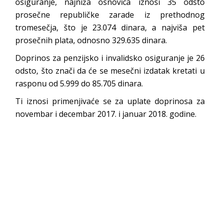
osiguranje, najniža osnovica iznosi 35 odsto
prosečne republičke zarade iz prethodnog
tromesečja, što je 23.074 dinara, a najviša pet
prosečnih plata, odnosno 329.635 dinara.
Doprinos za penzijsko i invalidsko osiguranje je 26
odsto, što znači da će se mesečni izdatak kretati u
rasponu od 5.999 do 85.705 dinara.
Ti iznosi primenjivaće se za uplate doprinosa za
novembar i decembar 2017. i januar 2018. godine.