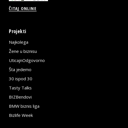
ČITAJ ONLINE
Projekti
Najkolega
Žene u biznisu
UticajnOdgovorno
Šta jedemo
30 ispod 30
Tasty Talks
BIZBendovi
BMW biznis liga
Bizlife Week