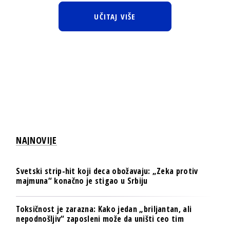
UČITAJ VIŠE
NAJNOVIJE
Svetski strip-hit koji deca obožavaju: „Zeka protiv
majmuna“ konačno je stigao u Srbiju
Toksičnost je zarazna: Kako jedan „briljantan, ali
nepodnošljiv“ zaposleni može da uništi ceo tim