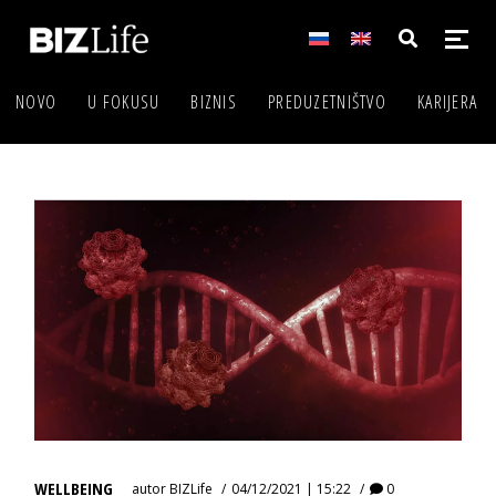
NOVO
U FOKUSU
BIZNIS
PREDUZETNIŠTVO
KARIJERA
WELLBEING
autor
BIZLife
04/12/2021 | 15:22
0