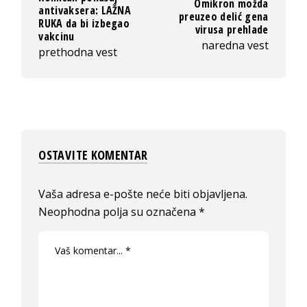
Omikron možda
antivaksera: LAŽNA
preuzeo delić gena
RUKA da bi izbegao
virusa prehlade
vakcinu
naredna vest
prethodna vest
OSTAVITE KOMENTAR
Vaša adresa e-pošte neće biti objavljena.
Neophodna polja su označena
*