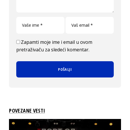
Zapamti moje ime i email u ovom
pretraživaču za sledeći komentar.
POVEZANE VESTI