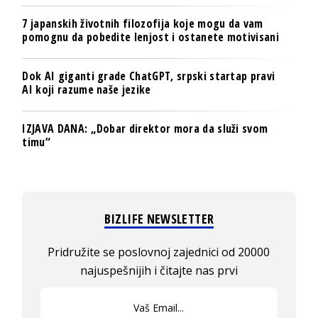
7 japanskih životnih filozofija koje mogu da vam
pomognu da pobedite lenjost i ostanete motivisani
Dok AI giganti grade ChatGPT, srpski startap pravi
AI koji razume naše jezike
IZJAVA DANA: „Dobar direktor mora da služi svom
timu“
BIZLIFE NEWSLETTER
Pridružite se poslovnoj zajednici od 20000
najuspešnijih i čitajte nas prvi