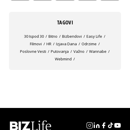
TAGOVI
30 Ispod 30
Bitno
Bizbendovi
Easy Life
Filmovi
HR
Izjava Dana
Odrzime
Poslovne Vesti
Putovanja
Važno
Wannabe
Webmind