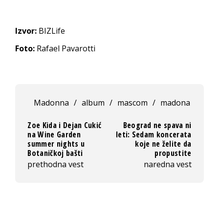
Izvor:
BIZLife
Foto:
Rafael Pavarotti
Madonna
/
album
/
mascom
/
madona
Zoe Kida i Dejan Cukić
Beograd ne spava ni
na Wine Garden
leti: Sedam koncerata
summer nights u
koje ne želite da
Botaničkoj bašti
propustite
prethodna vest
naredna vest