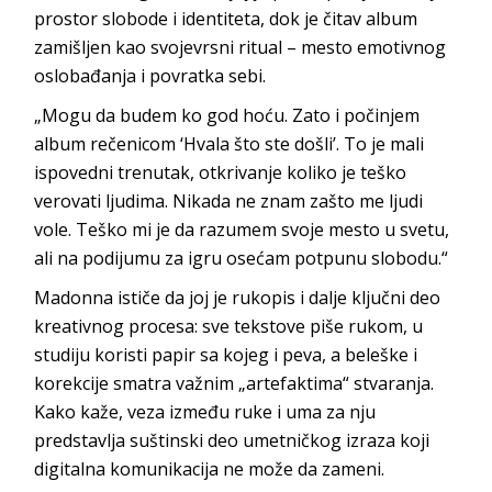
prostor slobode i identiteta, dok je čitav album
zamišljen kao svojevrsni ritual – mesto emotivnog
oslobađanja i povratka sebi.
„Mogu da budem ko god hoću. Zato i počinjem
album rečenicom ‘Hvala što ste došli’. To je mali
ispovedni trenutak, otkrivanje koliko je teško
verovati ljudima. Nikada ne znam zašto me ljudi
vole. Teško mi je da razumem svoje mesto u svetu,
ali na podijumu za igru osećam potpunu slobodu.“
Madonna ističe da joj je rukopis i dalje ključni deo
kreativnog procesa: sve tekstove piše rukom, u
studiju koristi papir sa kojeg i peva, a beleške i
korekcije smatra važnim „artefaktima“ stvaranja.
Kako kaže, veza između ruke i uma za nju
predstavlja suštinski deo umetničkog izraza koji
digitalna komunikacija ne može da zameni.