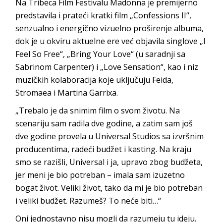
Na Tribeca Film Festivalu Madonna je premijerno
predstavila i prateći kratki film „Confessions II“,
senzualno i energično vizuelno proširenje albuma,
dok je u okviru aktuelne ere već objavila singlove „I
Feel So Free“, „Bring Your Love“ (u saradnji sa
Sabrinom Carpenter) i „Love Sensation“, kao i niz
muzičkih kolaboracija koje uključuju Feida,
Stromaea i Martina Garrixa.
„Trebalo je da snimim film o svom životu. Na
scenariju sam radila dve godine, a zatim sam još
dve godine provela u Universal Studios sa izvršnim
producentima, radeći budžet i kasting. Na kraju
smo se razišli, Universal i ja, upravo zbog budžeta,
jer meni je bio potreban – imala sam izuzetno
bogat život. Veliki život, tako da mi je bio potreban
i veliki budžet. Razumeš? To neće biti…“
Oni jednostavno nisu mogli da razumeju tu ideju.