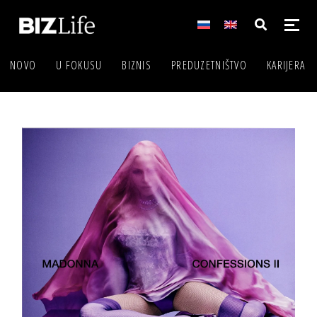
NOVO
U FOKUSU
BIZNIS
PREDUZETNIŠTVO
KARIJERA