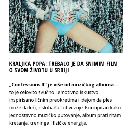
KRALJICA POPA: TREBALO JE DA SNIMIM FILM
O SVOM ŽIVOTU U SRBIJI
„Confessions II“ je više od muzičkog albuma
–
to je celovito zvučno i emotivno iskustvo
inspirisano ličnim preokretima i idejom da ples
može da leči, oslobađa i obvezuje. Koncipiran kako
jednostavno muzičko putovanje, album prati ritam
kretanja, treninga i fizičke energije.