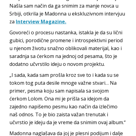
Našla sam način da ga snimim za manje novca u
Srbiji, otkrila je Madonna u ekskluzivnom intervjuu
za
Interview Magazine.
Govoreći o procesu nastanka, istakla je da su lični
gubici, porodične promene i introspektivni period
u njenom životu snažno oblikovali materijal, kao i
saradnja sa ćerkom na jednoj od pesama, što je
dodatno učvrstilo ideju o novom projektu.
„I sada, kada sam prošla kroz sve to i kada su se
tokom tog puta desile mnoge važne stvari… Na
primer, pesma koju sam napisala sa svojom
ćerkom Lolom. Ona mi je prišla sa idejom da
zajedno napišemo pesmu kao način da izlečimo
naš odnos. To je bio zaista važan trenutak i
učvrstio je ideju da je vreme da snimim ovaj album.“
Madonna naglašava da joj je plesni podijum i dalje