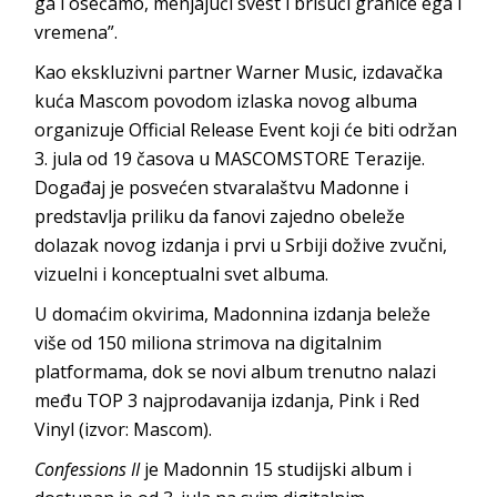
ga i osećamo, menjajući svest i brišući granice ega i
vremena”.
Kao ekskluzivni partner Warner Music, izdavačka
kuća Mascom povodom izlaska novog albuma
organizuje Official Release Event koji će biti održan
3. jula od 19 časova u MASCOMSTORE Terazije.
Događaj je posvećen stvaralaštvu Madonne i
predstavlja priliku da fanovi zajedno obeleže
dolazak novog izdanja i prvi u Srbiji dožive zvučni,
vizuelni i konceptualni svet albuma.
U domaćim okvirima, Madonnina izdanja beleže
više od 150 miliona strimova na digitalnim
platformama, dok se novi album trenutno nalazi
među TOP 3 najprodavanija izdanja, Pink i Red
Vinyl (izvor: Mascom).
Confessions II
je Madonnin 15 studijski album i