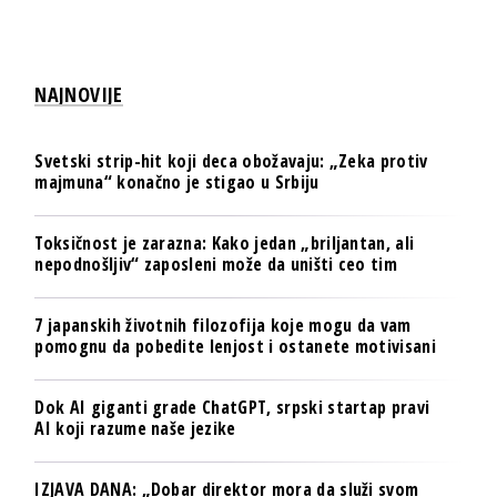
NAJNOVIJE
Svetski strip-hit koji deca obožavaju: „Zeka protiv
majmuna“ konačno je stigao u Srbiju
Toksičnost je zarazna: Kako jedan „briljantan, ali
nepodnošljiv“ zaposleni može da uništi ceo tim
7 japanskih životnih filozofija koje mogu da vam
pomognu da pobedite lenjost i ostanete motivisani
Dok AI giganti grade ChatGPT, srpski startap pravi
AI koji razume naše jezike
IZJAVA DANA: „Dobar direktor mora da služi svom