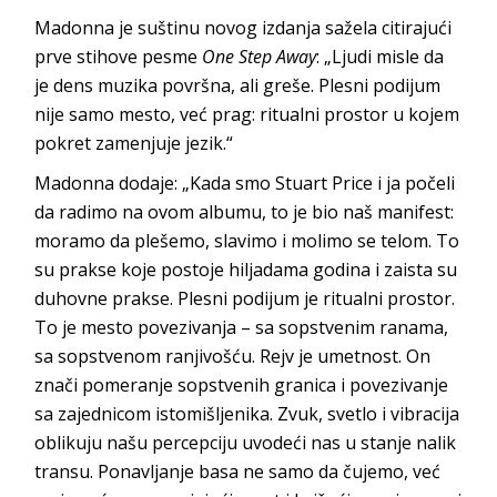
Madonna je suštinu novog izdanja sažela citirajući
prve stihove pesme
One Step Away
: „Ljudi misle da
je dens muzika površna, ali greše. Plesni podijum
nije samo mesto, već prag: ritualni prostor u kojem
pokret zamenjuje jezik.“
Madonna dodaje: „Kada smo Stuart Price i ja počeli
da radimo na ovom albumu, to je bio naš manifest:
moramo da plešemo, slavimo i molimo se telom. To
su prakse koje postoje hiljadama godina i zaista su
duhovne prakse. Plesni podijum je ritualni prostor.
To je mesto povezivanja – sa sopstvenim ranama,
sa sopstvenom ranjivošću. Rejv je umetnost. On
znači pomeranje sopstvenih granica i povezivanje
sa zajednicom istomišljenika. Zvuk, svetlo i vibracija
oblikuju našu percepciju uvodeći nas u stanje nalik
transu. Ponavljanje basa ne samo da čujemo, već