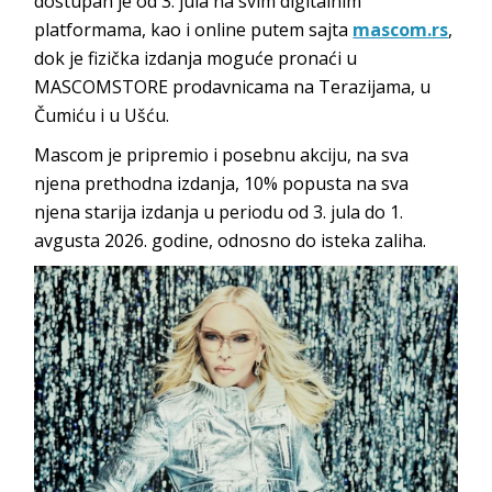
dostupan je od 3. jula na svim digitalnim
platformama, kao i online putem sajta
mascom.rs
,
dok je fizička izdanja moguće pronaći u
MASCOMSTORE prodavnicama na Terazijama, u
Čumiću i u Ušću.
Mascom je pripremio i posebnu akciju, na sva
njena prethodna izdanja, 10% popusta na sva
njena starija izdanja u periodu od 3. jula do 1.
avgusta 2026. godine, odnosno do isteka zaliha.