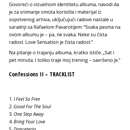
Govoreći o vizuelnom identitetu albuma, navodi da
je za snimanje omota koristila i materijal iz
sopstvenog arhiva, uključujući radove nastale u
saradnji sa Rafaelom Pavarotijem: “Svaka pesma na
ovom albumu je – pa, ne svaka. Neke su čista
radost. Love Sensation je čista radost.”
Na pitanje o trajanju albuma, kratko ističe: „Sat i
pet minuta. I toliko traje moj trening – savršeno je.“
Confessions II – TRACKLIST
I Feel So Free
Good For The Soul
One Step Away
Bring Your Love
Danceteria