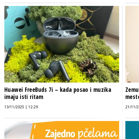
Huawei FreeBuds 7i – kada posao i muzika
Zemun
imaju isti ritam
mesto
13/11/2025 | 12:29
21/11/2