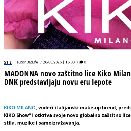
STIL
autor
BIZLife
26/06/2026 | 16:00
0
MADONNA novo zaštitno lice Kiko Milano
DNK predstavljaju novu eru lepote
KIKO MILANO
, vodeći italijanski make-up brend, pre
KIKO Show“ i otkriva svoje novo globalno zaštitno lic
stila, muzike i samoizražavanja.