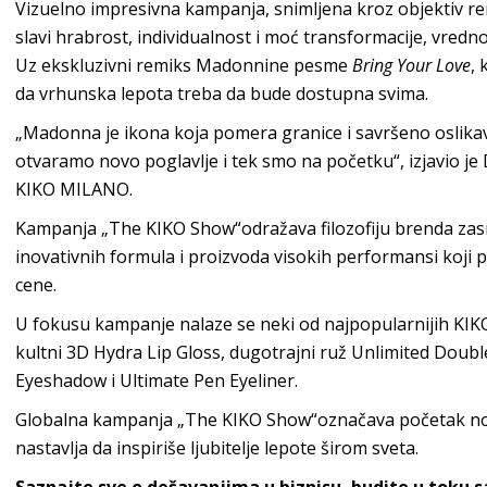
Vizuelno impresivna kampanja, snimljena kroz objektiv re
slavi hrabrost, individualnost i moć transformacije, vre
Uz ekskluzivni remiks Madonnine pesme
Bring Your Love
,
da vrhunska lepota treba da bude dostupna svima.
„Madonna je ikona koja pomera granice i savršeno oslik
otvaramo novo poglavlje i tek smo na početku“, izjavio je 
KIKO MILANO.
Kampanja „The KIKO Show“odražava filozofiju brenda zasn
inovativnih formula i proizvoda visokih performansi koji 
cene.
U fokusu kampanje nalaze se neki od najpopularnijih KI
kultni 3D Hydra Lip Gloss, dugotrajni ruž Unlimited Dou
Eyeshadow i Ultimate Pen Eyeliner.
Globalna kampanja „The KIKO Show“označava početak no
nastavlja da inspiriše ljubitelje lepote širom sveta.
Saznajte sve o dešavanjima u biznisu, budite u toku 