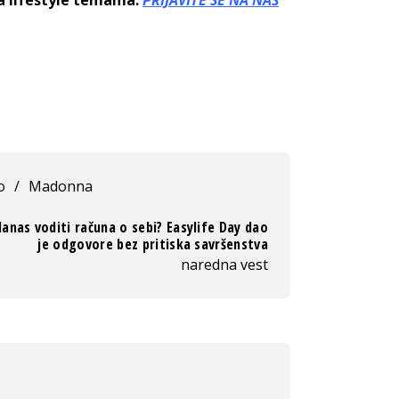
o
/
Madonna
anas voditi računa o sebi? Easylife Day dao
je odgovore bez pritiska savršenstva
naredna vest