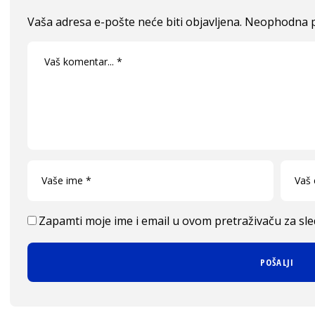
Vaša adresa e-pošte neće biti objavljena.
Neophodna p
Zapamti moje ime i email u ovom pretraživaču za sl