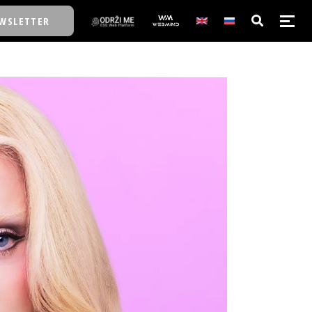
WSLETTER
E/SCHOOL
E/SCHOOL
A
A