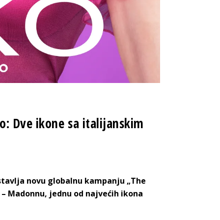
: Dve ikone sa italijanskim
dstavlja novu globalnu kampanju „The
e – Madonnu, jednu od najvećih ikona