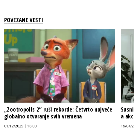
POVEZANE VESTI
„Zootropolis 2” ruši rekorde: Četvrto najveće
Susni
globalno otvaranje svih vremena
a akc
01/12/2025 | 16:00
19/04/2