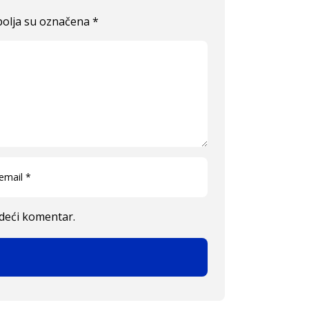
olja su označena
*
edeći komentar.