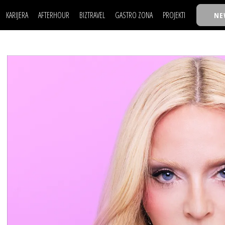
KARIJERA
AFTERHOUR
BIZTRAVEL
GASTRO ZONA
PROJEKTI
NE
POSAO
FILM I SCENA
NAJKOLEGA
LJUDI (HR)
KNJIGE
TASTY TALKS
POSAO
FILM I SCENA
NAJKOLEGA
JE
MOJ UGAO
AUTO SVET
30 ISPOD 30
LJUDI (HR)
KNJIGE
TASTY TALKS
USAVRŠAVANJE
STIL
BACK TO OFFIC
JE
MOJ UGAO
AUTO SVET
30 ISPOD 30
KNOW-HOW
WELLBEING
BIZBENDOVI
USAVRŠAVANJE
STIL
BACK TO OFFIC
BIZKOLEGIJUM
KNOW-HOW
WELLBEING
BIZBENDOVI
BMW BIZNIS LIG
BIZKOLEGIJUM
BIZLIFE WEEK
BMW BIZNIS LIG
IZJAVA GODINE
BIZLIFE WEEK
IZJAVA GODINE