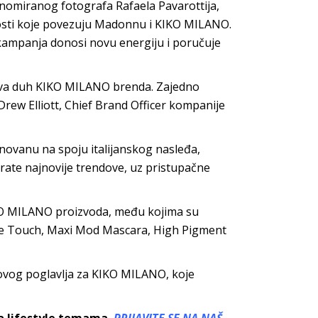
nomiranog fotografa Rafaela Pavarottija,
dnosti koje povezuju Madonnu i KIKO MILANO.
 kampanja donosi novu energiju i poručuje
ava duh KIKO MILANO brenda. Zajedno
Drew Elliott, Chief Brand Officer kompanije
ovanu na spoju italijanskog nasleđa,
prate najnovije trendove, uz pristupačne
KO MILANO proizvoda, među kojima su
ble Touch, Maxi Mod Mascara, High Pigment
vog poglavlja za KIKO MILANO, koje
sa lifestyle temama.
PRIJAVITE SE NA NAŠ