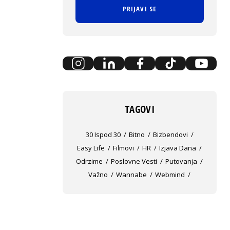
PRIJAVI SE
TAGOVI
30 Ispod 30
Bitno
Bizbendovi
Easy Life
Filmovi
HR
Izjava Dana
Odrzime
Poslovne Vesti
Putovanja
Važno
Wannabe
Webmind