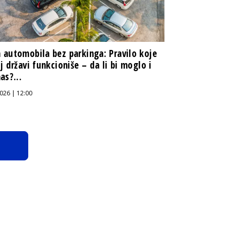
automobila bez parkinga: Pravilo koje
j državi funkcioniše – da li bi moglo i
as?...
026 | 12:00