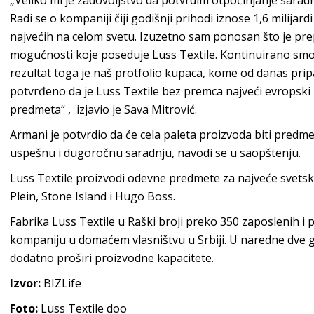
„Veliko mi je zadovoljstvo da potvrdim otpočinjanje sarad
Radi se o kompaniji čiji godišnji prihodi iznose 1,6 milijardi 
najvećih na celom svetu. Izuzetno sam ponosan što je prep
mogućnosti koje poseduje Luss Textile. Kontinuirano smo p
rezultat toga je naš protfolio kupaca, kome od danas prip
potvrđeno da je Luss Textile bez premca najveći evropski 
predmeta“ , izjavio je Sava Mitrović.
Armani je potvrdio da će cela paleta proizvoda biti predm
uspešnu i dugoročnu saradnju, navodi se u saopštenju.
Luss Textile proizvodi odevne predmete za najveće svets
Plein, Stone Island i Hugo Boss.
Fabrika Luss Textile u Raški broji preko 350 zaposlenih i 
kompaniju u domaćem vlasništvu u Srbiji. U naredne dve go
dodatno proširi proizvodne kapacitete.
Izvor:
BIZLife
Foto:
Luss Textile doo