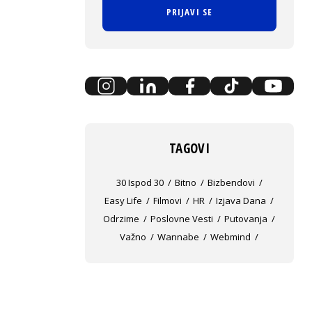
PRIJAVI SE
TAGOVI
30 Ispod 30
Bitno
Bizbendovi
Easy Life
Filmovi
HR
Izjava Dana
Odrzime
Poslovne Vesti
Putovanja
Važno
Wannabe
Webmind