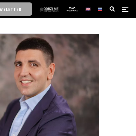
WSLETTER
E/SCHOOL
E/SCHOOL
A
A