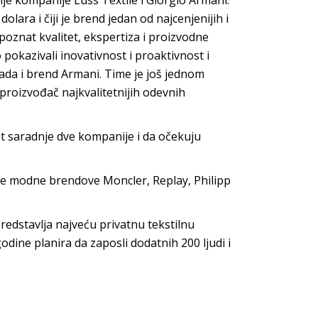
nje kompanije Luss Textile i Giorgio Armani.
dolara i čiji je brend jedan od najcenjenijih i
oznat kvalitet, ekspertiza i proizvodne
okazivali inovativnost i proaktivnost i
ada i brend Armani. Time je još jednom
proizvođač najkvalitetnijih odevnih
et saradnje dve kompanije i da očekuju
ke modne brendove Moncler, Replay, Philipp
predstavlja najveću privatnu tekstilnu
dine planira da zaposli dodatnih 200 ljudi i