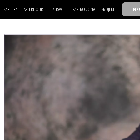
KARIJERA
AFTERHOUR
BIZTRAVEL
GASTRO ZONA
PROJEKTI
NE
POSAO
FILM I SCENA
NAJKOLEGA
LJUDI (HR)
KNJIGE
TASTY TALKS
POSAO
FILM I SCENA
NAJKOLEGA
JE
MOJ UGAO
AUTO SVET
30 ISPOD 30
LJUDI (HR)
KNJIGE
TASTY TALKS
USAVRŠAVANJE
STIL
BACK TO OFFIC
JE
MOJ UGAO
AUTO SVET
30 ISPOD 30
KNOW-HOW
WELLBEING
BIZBENDOVI
USAVRŠAVANJE
STIL
BACK TO OFFIC
BIZKOLEGIJUM
KNOW-HOW
WELLBEING
BIZBENDOVI
BMW BIZNIS LIG
BIZKOLEGIJUM
BIZLIFE WEEK
BMW BIZNIS LIG
IZJAVA GODINE
BIZLIFE WEEK
IZJAVA GODINE