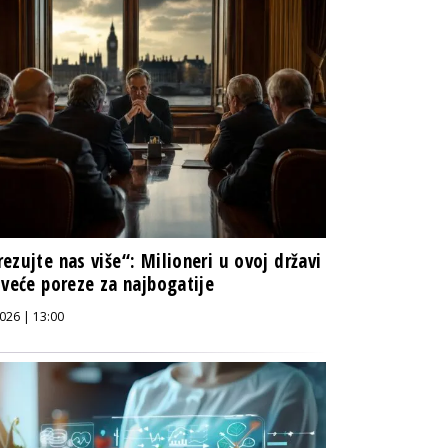
ezujte nas više“: Milioneri u ovoj državi
 veće poreze za najbogatije
026 | 13:00