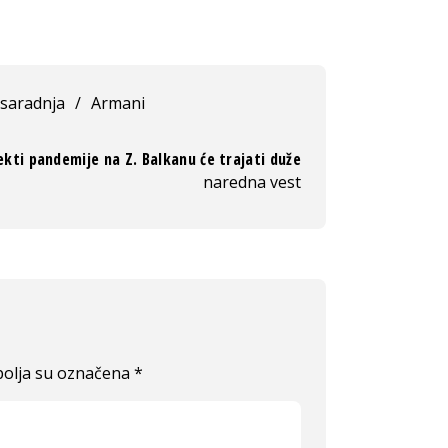
saradnja
/
Armani
ekti pandemije na Z. Balkanu će trajati duže
naredna vest
olja su označena
*