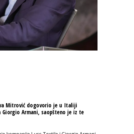
a Mitrović dogovorio je u Italiji
Giorgio Armani, saopšteno je iz te