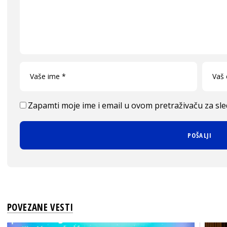
Zapamti moje ime i email u ovom pretraživaču za sl
POVEZANE VESTI