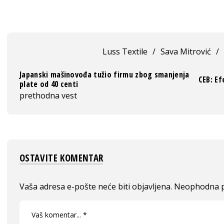
Luss Textile
/
Sava Mitrović
/
Japanski mašinovođa tužio firmu zbog smanjenja
CEB: Ef
plate od 40 centi
prethodna vest
OSTAVITE KOMENTAR
Vaša adresa e-pošte neće biti objavljena.
Neophodna p