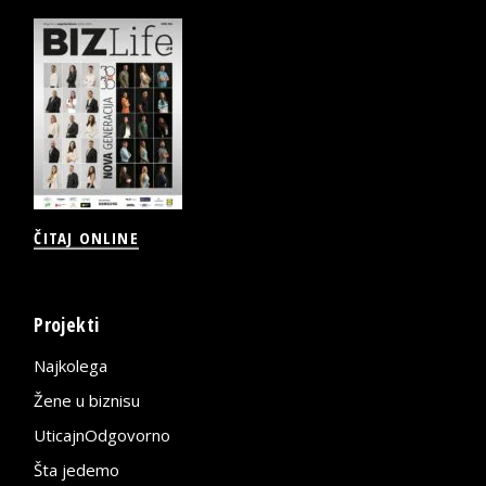
ČITAJ ONLINE
Projekti
Najkolega
Žene u biznisu
UticajnOdgovorno
Šta jedemo