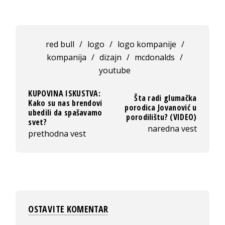
red bull
/
logo
/
logo kompanije
/
kompanija
/
dizajn
/
mcdonalds
/
youtube
KUPOVINA ISKUSTVA:
Šta radi glumačka
Kako su nas brendovi
porodica Jovanović u
ubedili da spašavamo
porodilištu? (VIDEO)
svet?
naredna vest
prethodna vest
OSTAVITE KOMENTAR