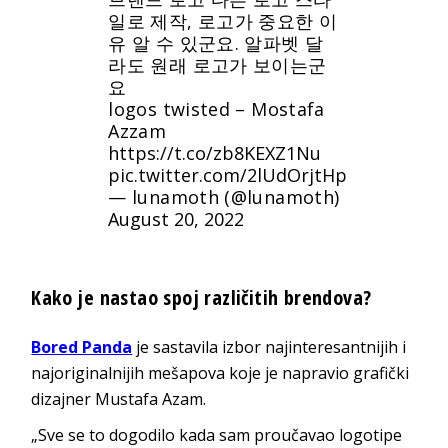
일로 제작, 로고가 중요한 이
유 알 수 있군요. 알파벳 달
라도 원래 로고가 보이는군
요
logos twisted – Mostafa
Azzam
https://t.co/zb8KEXZ1Nu
pic.twitter.com/2lUdOrjtHp
— lunamoth (@lunamoth)
August 20, 2022
Kako je nastao spoj različitih brendova?
Bored Panda
je sastavila izbor najinteresantnijih i
najoriginalnijih mešapova koje je napravio grafički
dizajner Mustafa Azam.
„Sve se to dogodilo kada sam proučavao logotipe