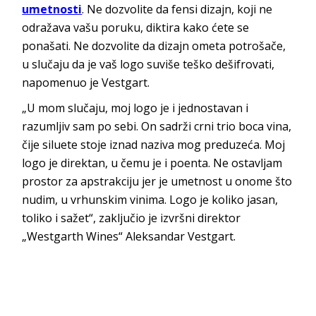
umetnosti
. Ne dozvolite da fensi dizajn, koji ne
odražava vašu poruku, diktira kako ćete se
ponašati. Ne dozvolite da dizajn ometa potrošače,
u slučaju da je vaš logo suviše teško dešifrovati,
napomenuo je Vestgart.
„U mom slučaju, moj logo je i jednostavan i
razumljiv sam po sebi. On sadrži crni trio boca vina,
čije siluete stoje iznad naziva mog preduzeća. Moj
logo je direktan, u čemu je i poenta. Ne ostavljam
prostor za apstrakciju jer je umetnost u onome što
nudim, u vrhunskim vinima. Logo je koliko jasan,
toliko i sažet“, zaključio je izvršni direktor
„Westgarth Wines“ Aleksandar Vestgart.