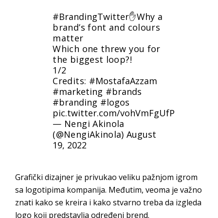
#BrandingTwitter
✋Why a
brand’s font and colours
matter
Which one threw you for
the biggest loop?!
1/2
Credits:
#MostafaAzzam
#marketing
#brands
#branding
#logos
pic.twitter.com/vohVmFgUfP
— Nengi Akinola
(@NengiAkinola)
August
19, 2022
Grafički dizajner je privukao veliku pažnjom igrom
sa logotipima kompanija. Međutim, veoma je važno
znati kako se kreira i kako stvarno treba da izgleda
logo koji predstavlja određeni brend.