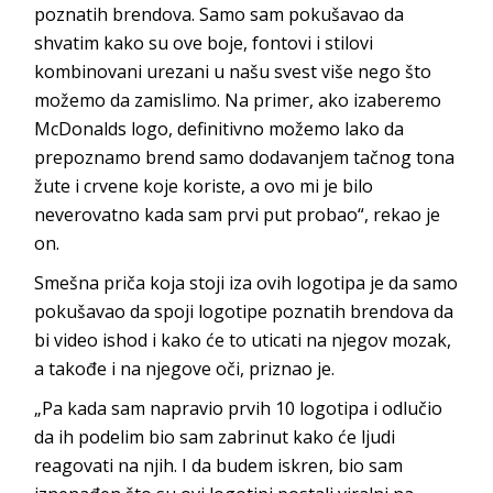
poznatih brendova. Samo sam pokušavao da
shvatim kako su ove boje, fontovi i stilovi
kombinovani urezani u našu svest više nego što
možemo da zamislimo. Na primer, ako izaberemo
McDonalds logo, definitivno možemo lako da
prepoznamo brend samo dodavanjem tačnog tona
žute i crvene koje koriste, a ovo mi je bilo
neverovatno kada sam prvi put probao“, rekao je
on.
Smešna priča koja stoji iza ovih logotipa je da samo
pokušavao da spoji logotipe poznatih brendova da
bi video ishod i kako će to uticati na njegov mozak,
a takođe i na njegove oči, priznao je.
„Pa kada sam napravio prvih 10 logotipa i odlučio
da ih podelim bio sam zabrinut kako će ljudi
reagovati na njih. I da budem iskren, bio sam