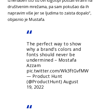
iznenađen što su ovi logotipi postali viralni na
društvenim mrežama, pa sam pokušao da ih
napravim više jer se ljudima to zaista dopalo“,
objasnio je Mustafa.
The perfect way to show
why a brand’s colors and
fonts should never be
undermined – Mostafa
Azzam
pic.twitter.com/Wk3ftGvfMW
— Product Hunt
(@ProductHunt)
August
19, 2022