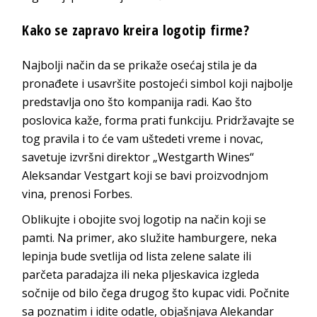
Kako se zapravo kreira logotip firme?
Najbolji način da se prikaže osećaj stila je da
pronađete i usavršite postojeći simbol koji najbolje
predstavlja ono što kompanija radi. Kao što
poslovica kaže, forma prati funkciju. Pridržavajte se
tog pravila i to će vam uštedeti vreme i novac,
savetuje izvršni direktor „Westgarth Wines“
Aleksandar Vestgart koji se bavi proizvodnjom
vina, prenosi Forbes.
Oblikujte i obojite svoj logotip na način koji se
pamti. Na primer, ako služite hamburgere, neka
lepinja bude svetlija od lista zelene salate ili
parčeta paradajza ili neka pljeskavica izgleda
sočnije od bilo čega drugog što kupac vidi. Počnite
sa poznatim i idite odatle, objašnjava Alekandar