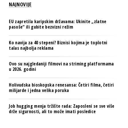
NAJNOVIJE
EU zapretila karipskim državama: Ukinite „zlatne
pasoše“ ili gubite bezvizni režim
Ko navija za 40 stepeni? Biznisi kojima je toplotni
talas najbolja reklama
Ovo su najgledaniji filmovi na striming platformama
u 2026. godini
Holivudska bioskopska renesansa: Četiri filma, četiri
milijarde i jedna velika poruka
Job hugging menja tržište rada: Zaposleni se sve više
drže sigurnosti, ali to može imati posledice