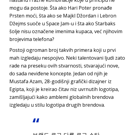
nastanu i razne kombinacije koje u principu ne
mogu da postoje. Šta ako Hari Poter pronađe
Prsten moći, šta ako se Majkl Džordan i Lebron
Džejms suoče u Space Jam-u i šta ako Starbaks
šolje nisu označene imenima kupaca, već njihovim
brojevima telefona?
Postoji ogroman broj takvih primera koji u prvi
mah izgledaju nespojivo. Neki talentovani ljudi zato
rade na preseku ovih stvarnosti, stvarajući nove,
do sada neviđene koncepte. Jedan od njih je
Mustafa Azam, 28-godišnji grafički dizajner iz
Egipta, koji je kreirao čitav niz uvrnutih logotipa,
zamišljajući kako amblemi globalnih brendova
izgledaju u stilu logotipa drugih brendova.
브랜드 로고 다른 로고 스타