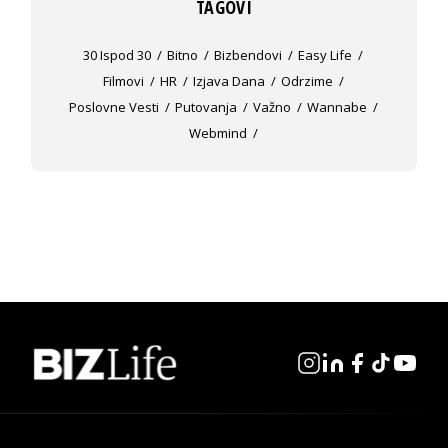
TAGOVI
30 Ispod 30
Bitno
Bizbendovi
Easy Life
Filmovi
HR
Izjava Dana
Odrzime
Poslovne Vesti
Putovanja
Važno
Wannabe
Webmind