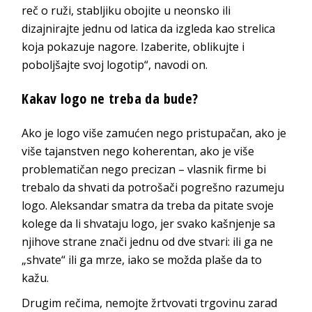
reč o ruži, stabljiku obojite u neonsko ili
dizajnirajte jednu od latica da izgleda kao strelica
koja pokazuje nagore. Izaberite, oblikujte i
poboljšajte svoj logotip“, navodi on.
Kakav logo ne treba da bude?
Ako je logo više zamućen nego pristupačan, ako je
više tajanstven nego koherentan, ako je više
problematičan nego precizan – vlasnik firme bi
trebalo da shvati da potrošači pogrešno razumeju
logo. Aleksandar smatra da treba da pitate svoje
kolege da li shvataju logo, jer svako kašnjenje sa
njihove strane znači jednu od dve stvari: ili ga ne
„shvate“ ili ga mrze, iako se možda plaše da to
kažu.
Drugim rečima, nemojte žrtvovati trgovinu zarad