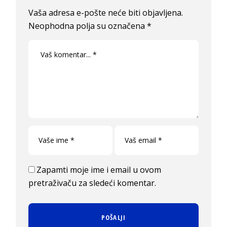
Vaša adresa e-pošte neće biti objavljena.
Neophodna polja su označena
*
Zapamti moje ime i email u ovom
pretraživaču za sledeći komentar.