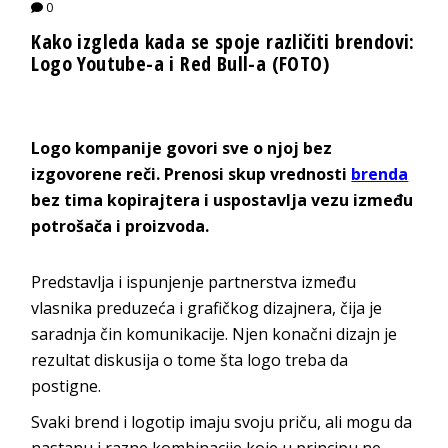
0
Kako izgleda kada se spoje različiti brendovi:
Logo Youtube-a i Red Bull-a (FOTO)
Logo kompanije govori sve o njoj bez
izgovorene reči. Prenosi skup vrednosti
brenda
bez tima kopirajtera i uspostavlja vezu između
potrošača i proizvoda.
Predstavlja i ispunjenje partnerstva između
vlasnika preduzeća i grafičkog dizajnera, čija je
saradnja čin komunikacije. Njen konačni dizajn je
rezultat diskusija o tome šta logo treba da
postigne.
Svaki brend i logotip imaju svoju priču, ali mogu da