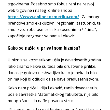
trgovinama .Posebno smo fokusirani na razvoj
web trgovine i našeg online shopa
https://www.onlinekozmetika.com/
. Za mnoge
brendove smo ekskluzivni regionalni zastupnici, te
smo izvoz robe usmerili i ka susednim tržištima“,
započinje razgovor sa nama Leković.
Kako se našla u privatnom biznisu?
U biznis sa kozmetikom ušla je devedesetih godina.
Iako znamo kakve su tada bile društvene prilike,
danas je gotovo neshvatljivo kako je nekada bilo
onima koji bi odlučili da se bave preduzetništvom.
Kako nam priča Lidija Leković, ranih devedesetih,
posle završetka Matematičkog fakulteta, nije bilo
mnogo šansi da nađe posao u struci.
„Nisam mogla da se uklopim u mogućnosti koje su