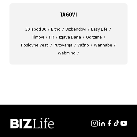
TAGOVI
30 Ispod 30
Bitno
Bizbendovi
Easy Life
Filmovi
HR
Izjava Dana
Odrzime
Poslovne Vesti
Putovanja
Važno
Wannabe
Webmind