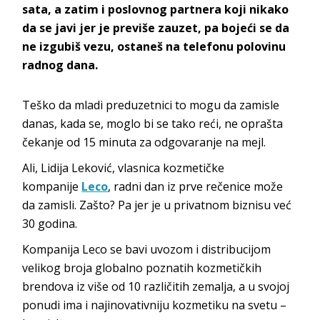
sata, a zatim i poslovnog partnera koji nikako
da se javi jer je previše zauzet, pa bojeći se da
ne izgubiš vezu, ostaneš na telefonu polovinu
radnog dana.
Teško da mladi preduzetnici to mogu da zamisle
danas, kada se, moglo bi se tako reći, ne oprašta
čekanje od 15 minuta za odgovaranje na mejl.
Ali, Lidija Leković, vlasnica kozmetičke
kompanije
Leco
, radni dan iz prve rečenice može
da zamisli. Zašto? Pa jer je u privatnom biznisu već
30 godina.
Kompanija Leco se bavi uvozom i distribucijom
velikog broja globalno poznatih kozmetičkih
brendova iz više od 10 različitih zemalja, a u svojoj
ponudi ima i najinovativniju kozmetiku na svetu –