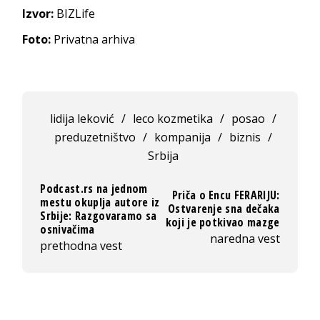
Izvor:
BIZLife
Foto:
Privatna arhiva
lidija leković
/
leco kozmetika
/
posao
/
preduzetništvo
/
kompanija
/
biznis
/
Srbija
Podcast.rs na jednom
Priča o Encu FERARIJU:
mestu okuplja autore iz
Ostvarenje sna dečaka
Srbije: Razgovaramo sa
koji je potkivao mazge
osnivačima
naredna vest
prethodna vest