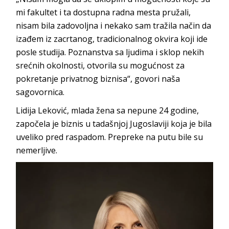
mi fakultet i ta dostupna radna mesta pružali,
nisam bila zadovoljna i nekako sam tražila način da
izađem iz zacrtanog, tradicionalnog okvira koji ide
posle studija. Poznanstva sa ljudima i sklop nekih
srećnih okolnosti, otvorila su mogućnost za
pokretanje privatnog biznisa“, govori naša
sagovornica.
Lidija Leković, mlada žena sa nepune 24 godine,
započela je biznis u tadašnjoj Jugoslaviji koja je bila
uveliko pred raspadom. Prepreke na putu bile su
nemerljive.