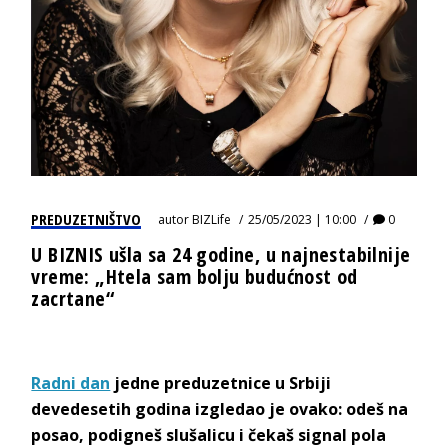
PREDUZETNIŠTVO
autor
BIZLife
25/05/2023 | 10:00
0
U BIZNIS ušla sa 24 godine, u najnestabilnije
vreme: „Htela sam bolju budućnost od
zacrtane“
Radni dan
jedne preduzetnice u Srbiji
devedesetih godina izgledao je ovako: odeš na
posao, podigneš slušalicu i čekaš signal pola