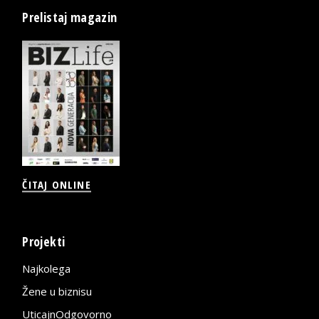
Prelistaj magazin
ČITAJ ONLINE
Projekti
Najkolega
Žene u biznisu
UticajnOdgovorno