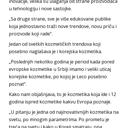
inovacije, velika su ulaganja od strane proizvođača
u tehnologiju i nove sastojke.
„Sa druge strane, sve je više edukovane publike
koja jednostavno traži nove trendove, novu priču i
proizvode koji rade“.
Jedan od svetkih kozmetičkih trendova koji
posebno naglašava je i korejska kozmetika.
„Poslednjih nekoliko godina je period kada pored
evropske kozmetike u Srbiji imamo i veliki uticaj
korejske kozmetike, po kojoj je Leco posebno
poznat“.
Kako nam objašnjava, to je kozmetika koja ide i 12
godina ispred kozmetike kakvu Evropa poznaje.
„U pitanju je jedna od najinovativnijih kozmetika na
svetu, po mnogim parametrima. Po prometu je
treća na svetu i kako u Koreji smatraju, ona