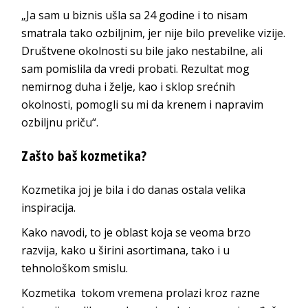
„Ja sam u biznis ušla sa 24 godine i to nisam
smatrala tako ozbiljnim, jer nije bilo prevelike vizije.
Društvene okolnosti su bile jako nestabilne, ali
sam pomislila da vredi probati. Rezultat mog
nemirnog duha i želje, kao i sklop srećnih
okolnosti, pomogli su mi da krenem i napravim
ozbiljnu priču“.
Zašto baš kozmetika?
Kozmetika joj je bila i do danas ostala velika
inspiracija.
Kako navodi, to je oblast koja se veoma brzo
razvija, kako u širini asortimana, tako i u
tehnološkom smislu.
Kozmetika tokom vremena prolazi kroz razne