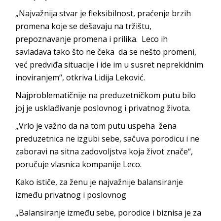
„Najvažnija stvar je fleksibilnost, praćenje brzih
promena koje se dešavaju na tržištu,
prepoznavanje promena i prilika. Leco ih
savladava tako što ne čeka da se nešto promeni,
već predviđa situacije i ide im u susret neprekidnim
inoviranjem“, otkriva Lidija Leković.
Najproblematičnije na preduzetničkom putu bilo
joj je usklađivanje poslovnog i privatnog života.
„Vrlo je važno da na tom putu uspeha žena
preduzetnica ne izgubi sebe, sačuva porodicu i ne
zaboravi na sitna zadovoljstva koja život znače“,
poručuje vlasnica kompanije Leco.
Kako ističe, za ženu je najvažnije balansiranje
između privatnog i poslovnog
„Balansiranje između sebe, porodice i biznisa je za