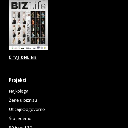
ČITAJ ONLINE
Projekti
Najkolega
Žene u biznisu
UticajnOdgovorno
Šta jedemo
30 ispod 30