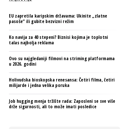
EU zapretila karipskim državama: Ukinite „zlatne
pasoše“ ili gubite bezvizni režim
Ko navija za 40 stepeni? Biznisi kojima je toplotni
talas najbolja reklama
Ovo su najgledaniji filmovi na striming platformama
u 2026. godini
Holivudska bioskopska renesansa: Četiri filma, četiri
milijarde i jedna velika poruka
Job hugging menja tržište rada: Zaposleni se sve više
drže sigurnosti, ali to može imati posledice