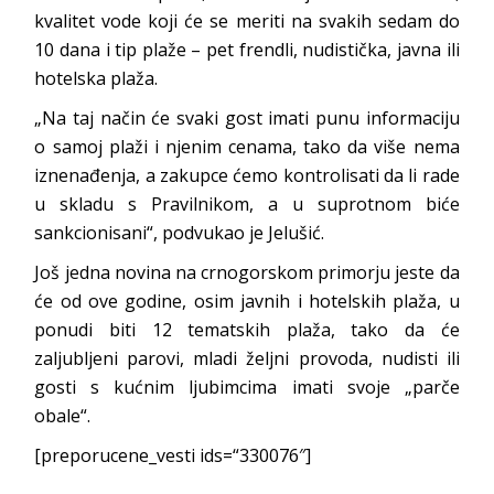
kvalitet vode koji će se meriti na svakih sedam do
10 dana i tip plaže – pet frendli, nudistička, javna ili
hotelska plaža.
„Na taj način će svaki gost imati punu informaciju
o samoj plaži i njenim cenama, tako da više nema
iznenađenja, a zakupce ćemo kontrolisati da li rade
u skladu s Pravilnikom, a u suprotnom biće
sankcionisani“, podvukao je Jelušić.
Još jedna novina na crnogorskom primorju jeste da
će od ove godine, osim javnih i hotelskih plaža, u
ponudi biti 12 tematskih plaža, tako da će
zaljubljeni parovi, mladi željni provoda, nudisti ili
gosti s kućnim ljubimcima imati svoje „parče
obale“.
[preporucene_vesti ids=“330076″]