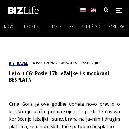
NOVO
U FOKUSU
BIZNIS
PREDUZETNIŠTVO
KARIJERA
BIZTRAVEL
autor
BIZLife
29/05/2019 | 19:46
1
Leto u CG: Posle 17h ležaljke i suncobrani
BESPLATNI
Crna Gora je ove godine donela novo pravilo o
korišćenju plaža, prema kojem će posle 17 časova
korišćenje ležaljki i suncobrana na javnim i drugim
plažama, sem hotelskih, biće potpuno besplatno.