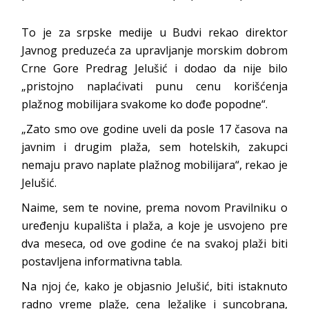
To je za srpske medije u Budvi rekao direktor
Javnog preduzeća za upravljanje morskim dobrom
Crne Gore Predrag Jelušić i dodao da nije bilo
„pristojno naplaćivati punu cenu korišćenja
plažnog mobilijara svakome ko dođe popodne“.
„Zato smo ove godine uveli da posle 17 časova na
javnim i drugim plaža, sem hotelskih, zakupci
nemaju pravo naplate plažnog mobilijara“, rekao je
Jelušić.
Naime, sem te novine, prema novom Pravilniku o
uređenju kupališta i plaža, a koje je usvojeno pre
dva meseca, od ove godine će na svakoj plaži biti
postavljena informativna tabla.
Na njoj će, kako je objasnio Jelušić, biti istaknuto
radno vreme plaže, cena ležaljke i suncobrana,