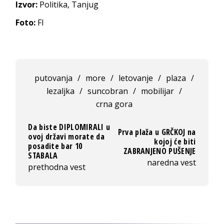
Izvor:
Politika, Tanjug
Foto:
FI
putovanja
/
more
/
letovanje
/
plaza
/
lezaljka
/
suncobran
/
mobilijar
/
crna gora
Da biste DIPLOMIRALI u
Prva plaža u GRČKOJ na
ovoj državi morate da
kojoj će biti
posadite bar 10
ZABRANJENO PUŠENJE
STABALA
naredna vest
prethodna vest