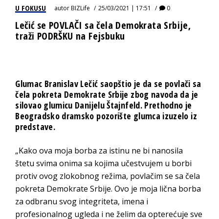
U FOKUSU
autor
BIZLife
25/03/2021 | 17:51
0
Lečić se POVLAČI sa čela Demokrata Srbije,
traži PODRŠKU na Fejsbuku
Glumac Branislav Lečić saopštio je da se povlači sa
čela pokreta Demokrate Srbije zbog navoda da je
silovao glumicu Danijelu Štajnfeld. Prethodno je
Beogradsko dramsko pozorište glumca izuzelo iz
predstave.
„Kako ova moja borba za istinu ne bi nanosila
štetu svima onima sa kojima učestvujem u borbi
protiv ovog zlokobnog režima, povlačim se sa čela
pokreta Demokrate Srbije. Ovo je moja lična borba
za odbranu svog integriteta, imena i
profesionalnog ugleda i ne želim da opterećuje sve