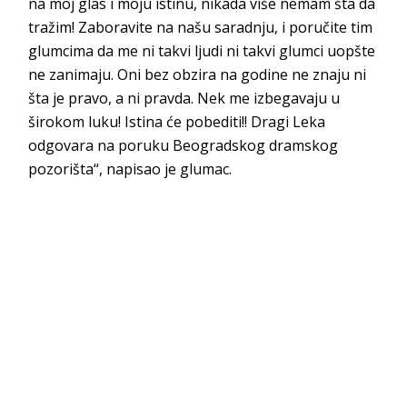
na moj glas i moju istinu, nikada više nemam šta da
tražim! Zaboravite na našu saradnju, i poručite tim
glumcima da me ni takvi ljudi ni takvi glumci uopšte
ne zanimaju. Oni bez obzira na godine ne znaju ni
šta je pravo, a ni pravda. Nek me izbegavaju u
širokom luku! Istina će pobediti!! Dragi Leka
odgovara na poruku Beogradskog dramskog
pozorišta“, napisao je glumac.