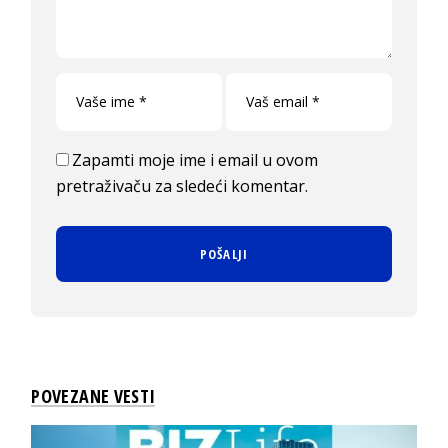
Zapamti moje ime i email u ovom
pretraživaču za sledeći komentar.
POVEZANE VESTI