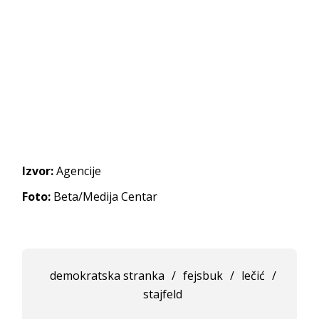
Izvor:
Agencije
Foto:
Beta/Medija Centar
demokratska stranka
/
fejsbuk
/
lečić
/
stajfeld