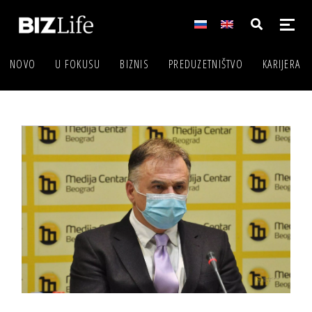
NOVO
U FOKUSU
BIZNIS
PREDUZETNIŠTVO
KARIJERA