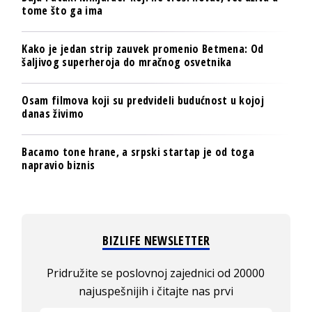
tome što ga ima
Kako je jedan strip zauvek promenio Betmena: Od
šaljivog superheroja do mračnog osvetnika
Osam filmova koji su predvideli budućnost u kojoj
danas živimo
Bacamo tone hrane, a srpski startap je od toga
napravio biznis
BIZLIFE NEWSLETTER
Pridružite se poslovnoj zajednici od 20000
najuspešnijih i čitajte nas prvi