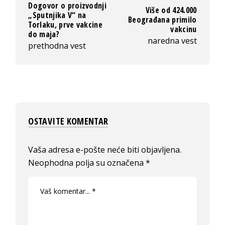
Dogovor o proizvodnji
Više od 424.000
„Sputnjika V“ na
Beograđana primilo
Torlaku, prve vakcine
vakcinu
do maja?
naredna vest
prethodna vest
OSTAVITE KOMENTAR
Vaša adresa e-pošte neće biti objavljena.
Neophodna polja su označena
*