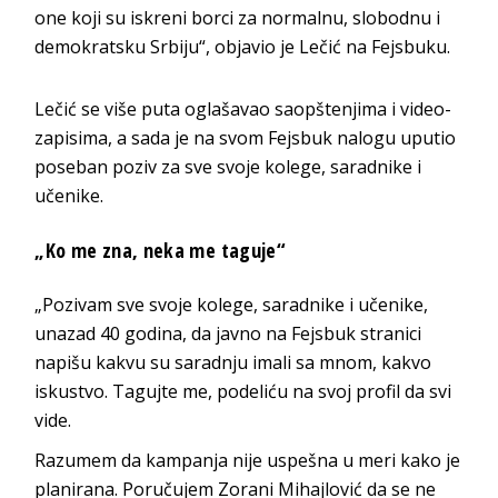
one koji su iskreni borci za normalnu, slobodnu i
demokratsku Srbiju“, objavio je Lečić na Fejsbuku.
Lečić se više puta oglašavao saopštenjima i video-
zapisima, a sada je na svom Fejsbuk nalogu uputio
poseban poziv za sve svoje kolege, saradnike i
učenike.
„Ko me zna, neka me taguje“
„Pozivam sve svoje kolege, saradnike i učenike,
unazad 40 godina, da javno na Fejsbuk stranici
napišu kakvu su saradnju imali sa mnom, kakvo
iskustvo. Tagujte me, podeliću na svoj profil da svi
vide.
Razumem da kampanja nije uspešna u meri kako je
planirana. Poručujem Zorani Mihajlović da se ne