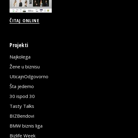
ČITAJ ONLINE
Projekti
Najkolega
Žene u biznisu
UticajnOdgovorno
Šta jedemo
30 ispod 30
Tasty Talks
BIZBendovi
BMW biznis liga
Bizlife Week