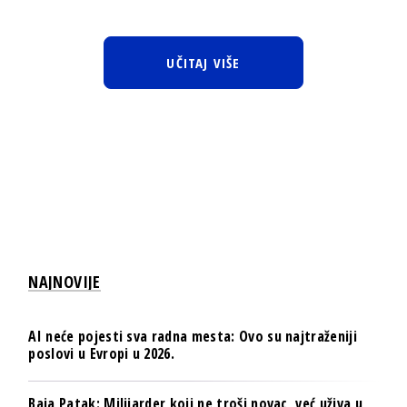
UČITAJ VIŠE
NAJNOVIJE
AI neće pojesti sva radna mesta: Ovo su najtraženiji
poslovi u Evropi u 2026.
Baja Patak: Milijarder koji ne troši novac, već uživa u