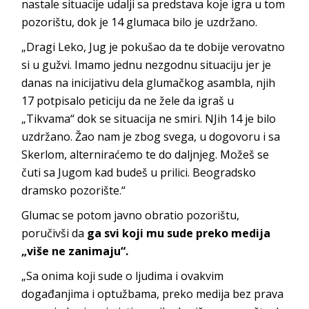
nastale situacije udalji sa predstava koje igra u tom
pozorištu, dok je 14 glumaca bilo je uzdržano.
„Dragi Leko, Jug je pokušao da te dobije verovatno
si u gužvi. Imamo jednu nezgodnu situaciju jer je
danas na inicijativu dela glumačkog asambla, njih
17 potpisalo peticiju da ne žele da igraš u
„Tikvama“ dok se situacija ne smiri. NJih 14 je bilo
uzdržano. Žao nam je zbog svega, u dogovoru i sa
Skerlom, alterniraćemo te do daljnjeg. Možeš se
čuti sa Jugom kad budeš u prilici. Beogradsko
dramsko pozorište.“
Glumac se potom javno obratio pozorištu,
poručivši da
ga svi koji mu sude preko medija
„više ne zanimaju“.
„Sa onima koji sude o ljudima i ovakvim
događanjima i optužbama, preko medija bez prava