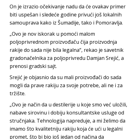
On je izrazio očekivanje nadu da će ovakav primer
biti uspešan i sledeće godine privući još lokalnih
samouprava kako iz Šumadije, tako i Pomoravlja.
„Ovo je nov iskorak u pomoći malom
poljoprivrednom proizvođaču čija proizvodnja
rakije do sada nije bila legalna“, rekao je savetnik
gradonačelnika za poljoprivredu Damjan Srejić, a
prenosi gradski sajt.
Srejić je objasnio da su mali proizvođači do sada
mogli da prave rakiju za svoje potrebe, ali ne i za
tržište.
„Ovo je način da u destilerije u koje smo već uložili,
nabave sirovinu i dobiju konsultantske usluge od
stručnjaka. Tehnologija napreduje, a mi želimo da
imamo što kvalitetniju rakiju koja će ući u legalni
promet, što bi bio još jedan od načina da