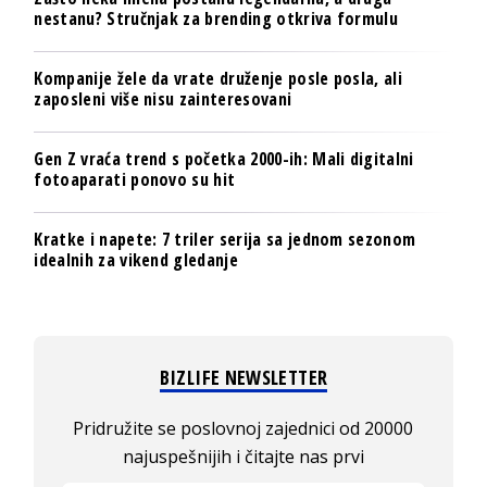
nestanu? Stručnjak za brending otkriva formulu
Kompanije žele da vrate druženje posle posla, ali
zaposleni više nisu zainteresovani
Gen Z vraća trend s početka 2000-ih: Mali digitalni
fotoaparati ponovo su hit
Kratke i napete: 7 triler serija sa jednom sezonom
idealnih za vikend gledanje
BIZLIFE NEWSLETTER
Pridružite se poslovnoj zajednici od 20000
najuspešnijih i čitajte nas prvi