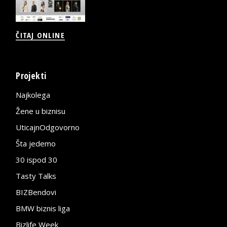
ČITAJ ONLINE
Projekti
Najkolega
Žene u biznisu
UticajnOdgovorno
Šta jedemo
30 ispod 30
Tasty Talks
BIZBendovi
BMW biznis liga
Bizlife Week