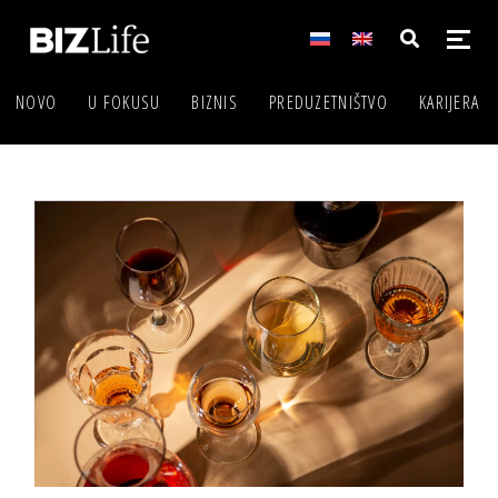
NOVO
U FOKUSU
BIZNIS
PREDUZETNIŠTVO
KARIJERA