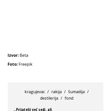
Izvor:
Beta
Foto:
Freepik
kragujevac
/
rakija
/
šumadija
/
destilerija
/
fond
„Prijatelji već sedi, ali