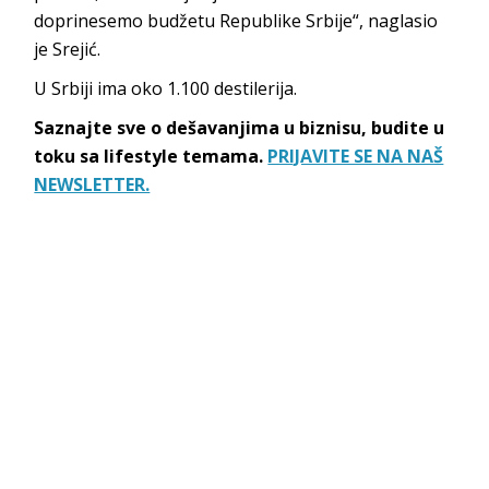
doprinesemo budžetu Republike Srbije“, naglasio
je Srejić.
U Srbiji ima oko 1.100 destilerija.
Saznajte sve o dešavanjima u biznisu, budite u
toku sa lifestyle temama.
PRIJAVITE SE NA NAŠ
NEWSLETTER.