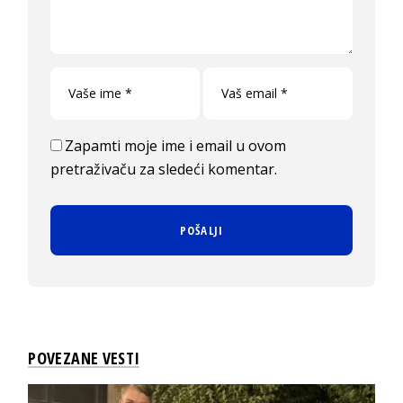
Zapamti moje ime i email u ovom
pretraživaču za sledeći komentar.
POVEZANE VESTI