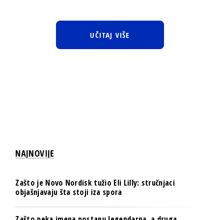
UČITAJ VIŠE
NAJNOVIJE
Zašto je Novo Nordisk tužio Eli Lilly: stručnjaci
objašnjavaju šta stoji iza spora
Zašto neka imena postanu legendarna, a druga