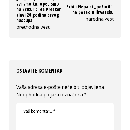
svi smo tu, opet smo
Srbi i Nepalci „požurili“
na Exitu!”: Ida Prester
na posao u Hrvatsku
slavi 20 godina prvog
naredna vest
nastupa
prethodna vest
OSTAVITE KOMENTAR
Vaša adresa e-pošte neće biti objavljena.
Neophodna polja su označena
*