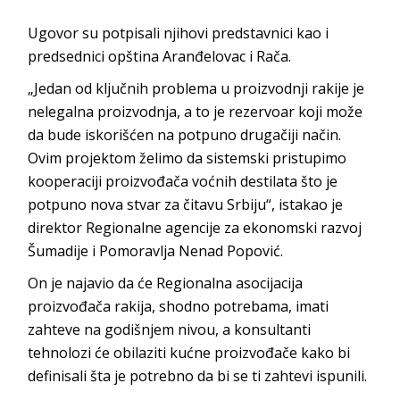
Ugovor su potpisali njihovi predstavnici kao i
predsednici opština Aranđelovac i Rača.
„Jedan od ključnih problema u proizvodnji rakije je
nelegalna proizvodnja, a to je rezervoar koji može
da bude iskorišćen na potpuno drugačiji način.
Ovim projektom želimo da sistemski pristupimo
kooperaciji proizvođača voćnih destilata što je
potpuno nova stvar za čitavu Srbiju“, istakao je
direktor Regionalne agencije za ekonomski razvoj
Šumadije i Pomoravlja Nenad Popović.
On je najavio da će Regionalna asocijacija
proizvođača rakija, shodno potrebama, imati
zahteve na godišnjem nivou, a konsultanti
tehnolozi će obilaziti kućne proizvođače kako bi
definisali šta je potrebno da bi se ti zahtevi ispunili.