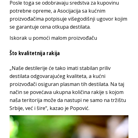
Posle toga se odobravaju sredstva za kupovinu
potrebne opreme, a Asocijacija sa kućnim
proizvođačima potpisuje višegodišnji ugovor kojim
se garantuje cena otkupa destilata.
Iskorak u pomoći malom proizvođaču
Što kvalitetnija rakija
„Naše destilerije će tako imati stabilan priliv
destilata odgovarajućeg kvaliteta, a kućni
proizvođači osiguran plasman tih destilata. Na taj
način se povećava ukupna količina rakije s kojom
naša teritorija može da nastupi ne samo na tržištu
Srbije, već i šire“, kazao je Popović.