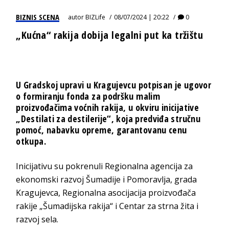
BIZNIS SCENA
autor
BIZLife
08/07/2024 | 20:22
0
„Kućna“ rakija dobija legalni put ka tržištu
U Gradskoj upravi u Kragujevcu potpisan je ugovor
o formiranju fonda za podršku malim
proizvođačima voćnih rakija, u okviru inicijative
„Destilati za destilerije“, koja predviđa stručnu
pomoć, nabavku opreme, garantovanu cenu
otkupa.
Inicijativu su pokrenuli Regionalna agencija za
ekonomski razvoj Šumadije i Pomoravlja, grada
Kragujevca, Regionalna asocijacija proizvođača
rakije „Šumadijska rakija“ i Centar za strna žita i
razvoj sela.