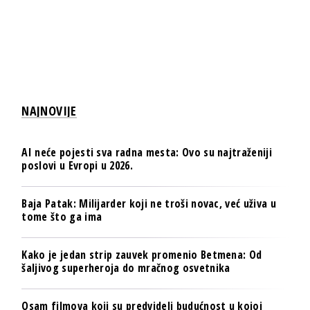
NAJNOVIJE
AI neće pojesti sva radna mesta: Ovo su najtraženiji
poslovi u Evropi u 2026.
Baja Patak: Milijarder koji ne troši novac, već uživa u
tome što ga ima
Kako je jedan strip zauvek promenio Betmena: Od
šaljivog superheroja do mračnog osvetnika
Osam filmova koji su predvideli budućnost u kojoj