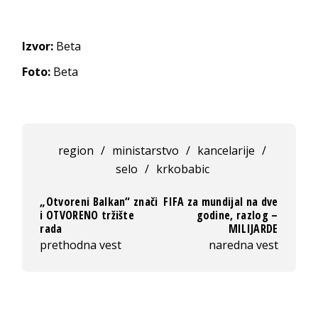
Izvor:
Beta
Foto:
Beta
region
/
ministarstvo
/
kancelarije
/
selo
/
krkobabic
„Otvoreni Balkan“ znači
FIFA za mundijal na dve
i OTVORENO tržište
godine, razlog –
rada
MILIJARDE
prethodna vest
naredna vest