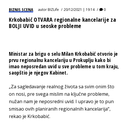
BIZNIS SCENA
autor
BIZLife
20/12/2021 | 19:14
0
Krkobabić OTVARA regionalne kancelarije za
BOLJI UVID u seoske probleme
Ministar za brigu o selu Milan Krkobabić otvorio je
prvu regionalnu kancelariju u Prokuplju kako bi
imao neposredan uvid u sve probleme u tom kraju,
saopštio je njegov Kabinet.
„Za sagledavanje realnog života sa svim onim što
on nosi, pre svega mislim na ključne probleme,
nužan nam je neposredni uvid. I upravo je to pun
smisao ovih planiranih regionalnih kancelarija“,
rekao je Krkobabić.