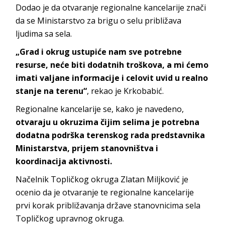
Dodao je da otvaranje regionalne kancelarije znači
da se Ministarstvo za brigu o selu približava
ljudima sa sela.
„Grad i okrug ustupiće nam sve potrebne
resurse, neće biti dodatnih troškova, a mi ćemo
imati valjane informacije i celovit uvid u realno
stanje na terenu“
, rekao je Krkobabić.
Regionalne kancelarije se, kako je navedeno,
otvaraju u okruzima čijim selima je potrebna
dodatna podrška terenskog rada predstavnika
Ministarstva, prijem stanovništva i
koordinacija aktivnosti.
Načelnik Topličkog okruga Zlatan Miljković je
ocenio da je otvaranje te regionalne kancelarije
prvi korak približavanja države stanovnicima sela
Topličkog upravnog okruga.