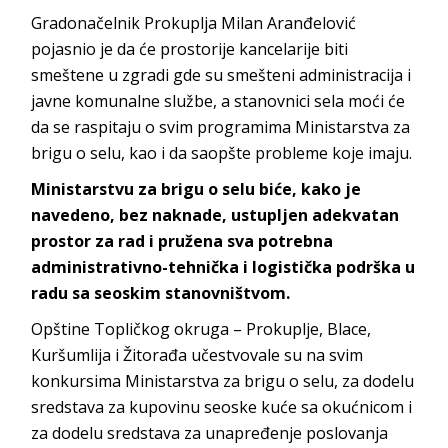
Gradonačelnik Prokuplja Milan Aranđelović
pojasnio je da će prostorije kancelarije biti
smeštene u zgradi gde su smešteni administracija i
javne komunalne službe, a stanovnici sela moći će
da se raspitaju o svim programima Ministarstva za
brigu o selu, kao i da saopšte probleme koje imaju.
Ministarstvu za brigu o selu biće, kako je
navedeno, bez naknade, ustupljen adekvatan
prostor za rad i pružena sva potrebna
administrativno-tehnička i logistička podrška u
radu sa seoskim stanovništvom.
Opštine Topličkog okruga – Prokuplje, Blace,
Kuršumlija i Žitorađa učestvovale su na svim
konkursima Ministarstva za brigu o selu, za dodelu
sredstava za kupovinu seoske kuće sa okućnicom i
za dodelu sredstava za unapređenje poslovanja