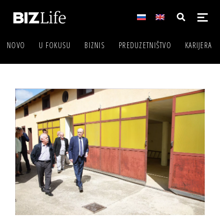
NOVO
U FOKUSU
BIZNIS
PREDUZETNIŠTVO
KARIJERA