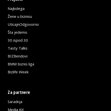
Najkolega
Žene u biznisu
UticajnOdgovorno
Šta jedemo
30 ispod 30
Tasty Talks
BIZBendovi
BMW biznis liga
Bizlife Week
Za partnere
Saradnja
Media Kit