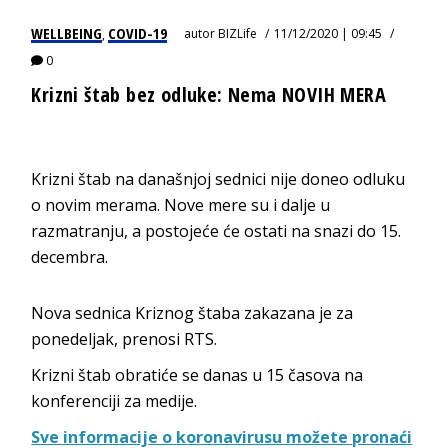
WELLBEING
COVID-19
autor
BIZLife
11/12/2020 | 09:45
,
0
Krizni štab bez odluke: Nema NOVIH MERA
Krizni štab na današnjoj sednici nije doneo odluku
o novim merama. Nove mere su i dalje u
razmatranju, a postojeće će ostati na snazi do 15.
decembra.
Nova sednica Kriznog štaba zakazana je za
ponedeljak, prenosi RTS.
Krizni štab obratiće se danas u 15 časova na
konferenciji za medije.
Sve informacije o koronavirusu možete pronaći