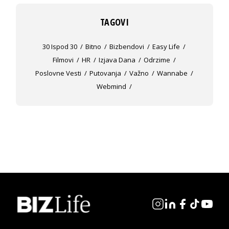
TAGOVI
30 Ispod 30
Bitno
Bizbendovi
Easy Life
Filmovi
HR
Izjava Dana
Odrzime
Poslovne Vesti
Putovanja
Važno
Wannabe
Webmind