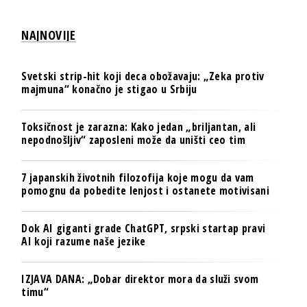
NAJNOVIJE
Svetski strip-hit koji deca obožavaju: „Zeka protiv
majmuna“ konačno je stigao u Srbiju
Toksičnost je zarazna: Kako jedan „briljantan, ali
nepodnošljiv“ zaposleni može da uništi ceo tim
7 japanskih životnih filozofija koje mogu da vam
pomognu da pobedite lenjost i ostanete motivisani
Dok AI giganti grade ChatGPT, srpski startap pravi
AI koji razume naše jezike
IZJAVA DANA: „Dobar direktor mora da služi svom
timu“