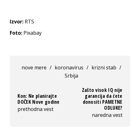
Izvor:
RTS
Foto:
Pixabay
nove mere
/
koronavirus
/
krizni stab
/
Srbija
Zašto visok IQ nije
Kon: Ne planirajte
garancija da ćete
DOČEK Nove godine
donositi PAMETNE
ODLUKE?
prethodna vest
naredna vest