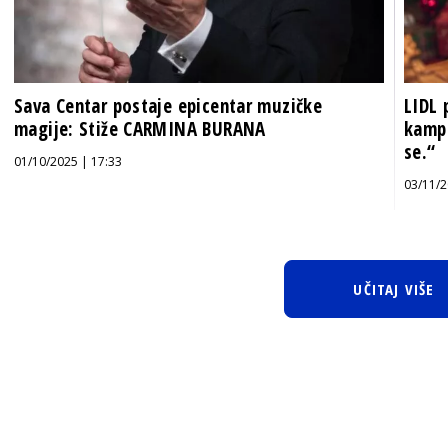
Sava Centar postaje epicentar muzičke
LIDL
magije: Stiže CARMINA BURANA
kampa
se.“
01/10/2025 | 17:33
03/11/2
UČITAJ VIŠE