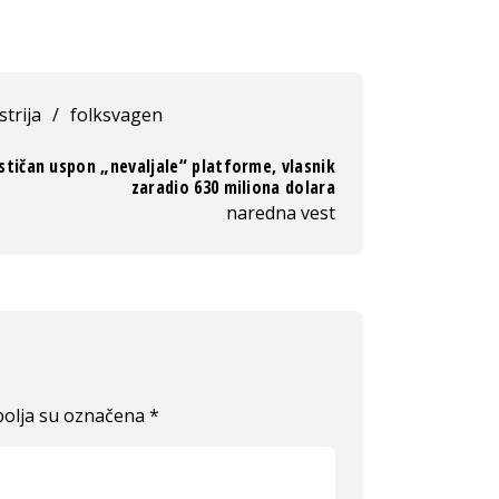
strija
/
folksvagen
stičan uspon „nevaljale“ platforme, vlasnik
zaradio 630 miliona dolara
naredna vest
olja su označena
*