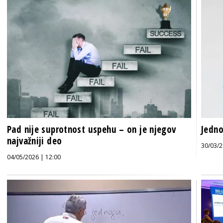
Pad nije suprotnost uspehu – on je njegov
Jedno
najvažniji deo
30/03/2
04/05/2026 | 12:00