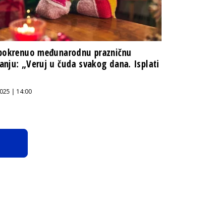
 pokrenuo međunarodnu prazničnu
nju: „Veruj u čuda svakog dana. Isplati
025 | 14:00