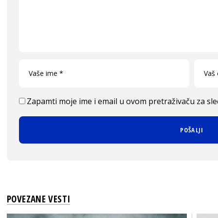
Zapamti moje ime i email u ovom pretraživaču za sl
POVEZANE VESTI