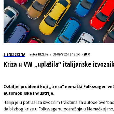
BIZNIS SCENA
autor
BIZLife
08/09/2024 | 13:56
0
Kriza u VW „uplašila“ italijanske izvozn
Ozbiljni problemi koji „tresu“ nemački Folksvagen već 
automobilske industrije.
Italija je u potrazi za izvoznim tržištima za autodelove ‘ba
da bi zbog krize u Folksvagenu potražnja u Nemačkoj mogl