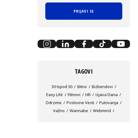
PRIJAVI SE
TAGOVI
30 Ispod 30
Bitno
Bizbendovi
Easy Life
Filmovi
HR
Izjava Dana
Odrzime
Poslovne Vesti
Putovanja
Važno
Wannabe
Webmind