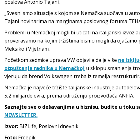
poslova Antonio Tajani.
„Svesni smo situacije s kojom se Nemačka suočava u automo
Tajani novinarima na marginama poslovnog foruma TEHA
Problemi u Nemačkoj mogli bi uticati na italijanski izvoz a
proveravamo na kojim tržištima bismo mogli da ojačamo pr
Meksiko i Vijetnam.
Početkom sedmice uprava VW objavila da je više
ne isklj
otpuštanja radnika u Nemačkoj
u sklopu smanjenja tr
vjeruju da brend Volkswagen treba iz temelja restrukturira
Nemačka je najveće tržište talijanske industrije autodelov
5,2 milijarde evra, prema udruženju proizvođača ANFIA.
Saznajte sve o dešavanjima u biznisu, budite u toku 
NEWSLETTER.
Izvor:
BIZLife, Poslovni dnevnik
Foto:
Freepik