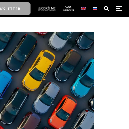
WSLETTER
E/SCHOOL
E/SCHOOL
A
A