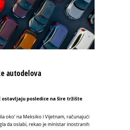
ike autodelova
ostavljaju posledice na šire tržište
cila oko’ na Meksiko i Vijetnam, računajući
a da oslabi, rekao je ministar inostranih