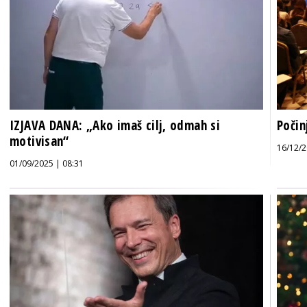
IZJAVA DANA: „Ako imaš cilj, odmah si
Počin
motivisan“
16/12/2
01/09/2025 | 08:31