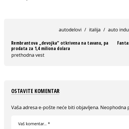
autodelovi
/
italija
/
auto indu
Rembrantova „devojka“ otkrivena na tavanu, pa
Fanta
prodata za 1,4 miliona dolara
prethodna vest
OSTAVITE KOMENTAR
Vaša adresa e-pošte neće biti objavljena.
Neophodna p