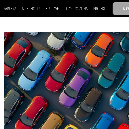
KARIJERA
AFTERHOUR
BIZTRAVEL
GASTRO ZONA
PROJEKTI
NE
POSAO
FILM I SCENA
NAJKOLEGA
LJUDI (HR)
KNJIGE
TASTY TALKS
POSAO
FILM I SCENA
NAJKOLEGA
JE
MOJ UGAO
AUTO SVET
30 ISPOD 30
LJUDI (HR)
KNJIGE
TASTY TALKS
USAVRŠAVANJE
STIL
BACK TO OFFIC
JE
MOJ UGAO
AUTO SVET
30 ISPOD 30
KNOW-HOW
WELLBEING
BIZBENDOVI
USAVRŠAVANJE
STIL
BACK TO OFFIC
BIZKOLEGIJUM
KNOW-HOW
WELLBEING
BIZBENDOVI
BMW BIZNIS LIG
BIZKOLEGIJUM
BIZLIFE WEEK
BMW BIZNIS LIG
IZJAVA GODINE
BIZLIFE WEEK
IZJAVA GODINE