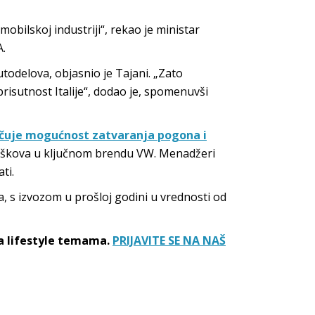
bilskoj industriji“, rekao je ministar
.
utodelova, objasnio je Tajani. „Zato
isutnost Italije“, dodao je, spomenuvši
učuje mogućnost zatvaranja pogona i
oškova u ključnom brendu VW. Menadžeri
ti.
a, s izvozom u prošloj godini u vrednosti od
sa lifestyle temama.
PRIJAVITE SE NA NAŠ