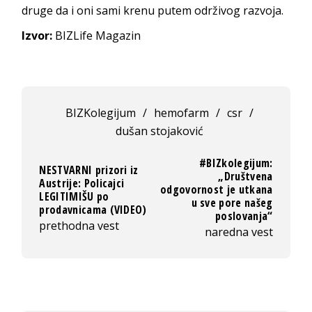
druge da i oni sami krenu putem održivog razvoja.
Izvor:
BIZLife Magazin
BIZKolegijum
/
hemofarm
/
csr
/
dušan stojaković
#BIZkolegijum:
NESTVARNI prizori iz
„Društvena
Austrije: Policajci
odgovornost je utkana
LEGITIMIŠU po
u sve pore našeg
prodavnicama (VIDEO)
poslovanja“
prethodna vest
naredna vest