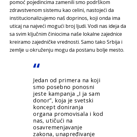
pomoć pojedincima zamenili smo podrškom
zdravstvenom sistemu kao celini, nastojeći da
institucionalizujemo naš doprinos, koji onda ima
uticaj na najveći mogući broj ljudi. Vodi nas ideja da
sa svim ključnim činiocima naše lokalne zajednice
kreiramo zajedničke vrednosti. Samo tako Srbija i
zemlje u okruženju mogu da postanu bolje mesto.
Jedan od primera na koji
smo posebno ponosni
jeste kampanja „I ja sam
donor”, koja je svetski
koncept doniranja
organa promovisala i kod
nas, utičući na
osavremenjavanje
zakona, unapređivanje