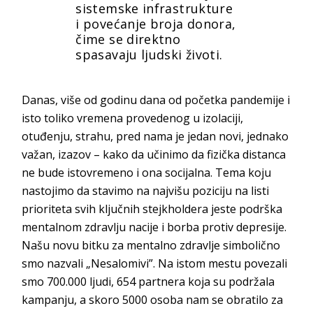
sistemske infrastrukture
i povećanje broja donora,
čime se direktno
spasavaju ljudski životi.
Danas, više od godinu dana od početka pandemije i
isto toliko vremena provedenog u izolaciji,
otuđenju, strahu, pred nama je jedan novi, jednako
važan, izazov – kako da učinimo da fizička distanca
ne bude istovremeno i ona socijalna. Tema koju
nastojimo da stavimo na najvišu poziciju na listi
prioriteta svih ključnih stejkholdera jeste podrška
mentalnom zdravlju nacije i borba protiv depresije.
Našu novu bitku za mentalno zdravlje simbolično
smo nazvali „Nesalomivi”. Na istom mestu povezali
smo 700.000 ljudi, 654 partnera koja su podržala
kampanju, a skoro 5000 osoba nam se obratilo za