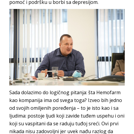
pomoć i podršku u borbi sa depresijom.
Sada dolazimo do logičnog pitanja: šta Hemofarm
kao kompanija ima od svega toga? Izveo bih jedno
od svojih omiljenih poređenja – to je isto kao i sa
ljudima: postoje ljudi koji zavide tuđem uspehu i oni
koji su vaspitani da se raduju tuđoj sreći. Ovi prvi
nikada nisu zadovoljni jer uvek nađu razlog da