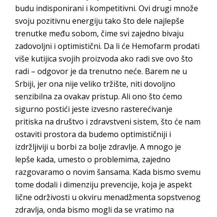
budu indisponirani i kompetitivni. Ovi drugi množe
svoju pozitivnu energiju tako što dele najlepše
trenutke među sobom, čime svi zajedno bivaju
zadovoljni i optimistični. Da li će Hemofarm prodati
više kutijica svojih proizvoda ako radi sve ovo što
radi – odgovor je da trenutno neće. Barem ne u
Srbiji, jer ona nije veliko tržište, niti dovoljno
senzibilna za ovakav pristup. Ali ono što ćemo
sigurno postići jeste izvesno rasterećivanje
pritiska na društvo i zdravstveni sistem, što će nam
ostaviti prostora da budemo optimističniji i
izdržljiviji u borbi za bolje zdravlje. A mnogo je
lepše kada, umesto o problemima, zajedno
razgovaramo o novim šansama. Kada bismo svemu
tome dodali i dimenziju prevencije, koja je aspekt
lične održivosti u okviru menadžmenta sopstvenog
zdravlja, onda bismo mogli da se vratimo na