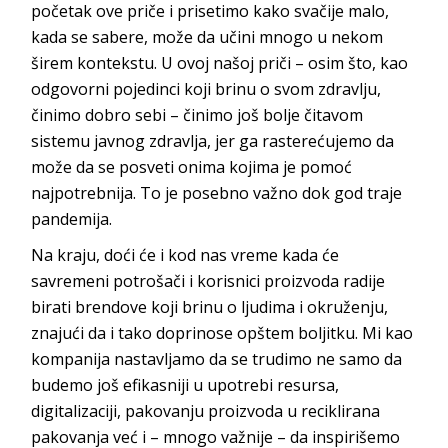
početak ove priče i prisetimo kako svačije malo,
kada se sabere, može da učini mnogo u nekom
širem kontekstu. U ovoj našoj priči – osim što, kao
odgovorni pojedinci koji brinu o svom zdravlju,
činimo dobro sebi – činimo još bolje čitavom
sistemu javnog zdravlja, jer ga rasterećujemo da
može da se posveti onima kojima je pomoć
najpotrebnija. To je posebno važno dok god traje
pandemija.
Na kraju, doći će i kod nas vreme kada će
savremeni potrošači i korisnici proizvoda radije
birati brendove koji brinu o ljudima i okruženju,
znajući da i tako doprinose opštem boljitku. Mi kao
kompanija nastavljamo da se trudimo ne samo da
budemo još efikasniji u upotrebi resursa,
digitalizaciji, pakovanju proizvoda u reciklirana
pakovanja već i – mnogo važnije – da inspirišemo