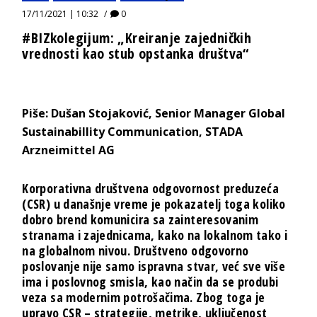
17/11/2021 | 10:32
0
#BIZkolegijum: „Kreiranje zajedničkih
vrednosti kao stub opstanka društva“
Piše: Dušan Stojaković, Senior Manager Global
Sustainabillity Communication, STADA
Arzneimittel AG
Korporativna društvena odgovornost preduzeća
(CSR) u današnje vreme je pokazatelj toga koliko
dobro brend komunicira sa zainteresovanim
stranama i zajednicama, kako na lokalnom tako i
na globalnom nivou. Društveno odgovorno
poslovanje nije samo ispravna stvar, već sve više
ima i poslovnog smisla, kao način da se produbi
veza sa modernim potrošačima. Zbog toga je
upravo CSR – strategije, metrike, uključenost