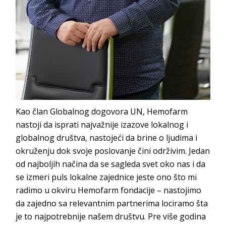
Kao član Globalnog dogovora UN, Hemofarm
nastoji da isprati najvažnije izazove lokalnog i
globalnog društva, nastojeći da brine o ljudima i
okruženju dok svoje poslovanje čini održivim. Jedan
od najboljih načina da se sagleda svet oko nas i da
se izmeri puls lokalne zajednice jeste ono što mi
radimo u okviru Hemofarm fondacije – nastojimo
da zajedno sa relevantnim partnerima lociramo šta
je to najpotrebnije našem društvu. Pre više godina