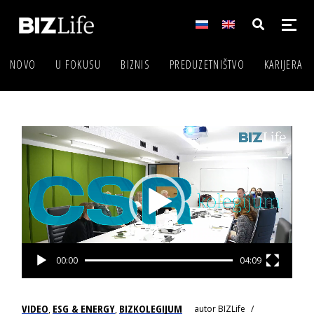
NOVO
U FOKUSU
BIZNIS
PREDUZETNIŠTVO
KARIJERA
Video
Player
00:00
04:09
VIDEO
ESG & ENERGY
BIZKOLEGIJUM
autor
BIZLife
,
,