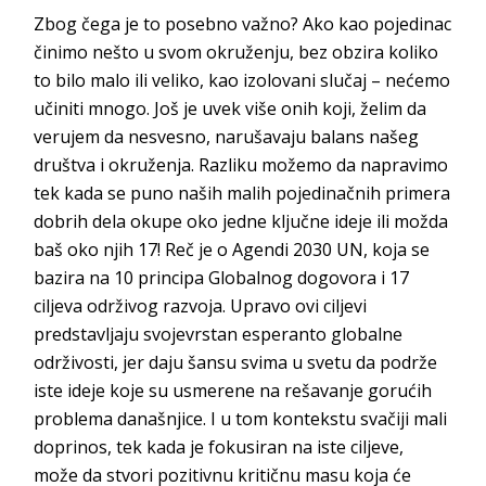
Zbog čega je to posebno važno? Ako kao pojedinac
činimo nešto u svom okruženju, bez obzira koliko
to bilo malo ili veliko, kao izolovani slučaj – nećemo
učiniti mnogo. Još je uvek više onih koji, želim da
verujem da nesvesno, narušavaju balans našeg
društva i okruženja. Razliku možemo da napravimo
tek kada se puno naših malih pojedinačnih primera
dobrih dela okupe oko jedne ključne ideje ili možda
baš oko njih 17! Reč je o Agendi 2030 UN, koja se
bazira na 10 principa Globalnog dogovora i 17
ciljeva održivog razvoja. Upravo ovi ciljevi
predstavljaju svojevrstan esperanto globalne
održivosti, jer daju šansu svima u svetu da podrže
iste ideje koje su usmerene na rešavanje gorućih
problema današnjice. I u tom kontekstu svačiji mali
doprinos, tek kada je fokusiran na iste ciljeve,
može da stvori pozitivnu kritičnu masu koja će