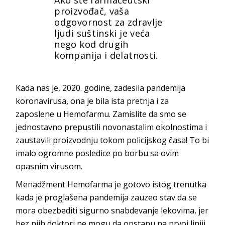
proizvođač, vaša
odgovornost za zdravlje
ljudi suštinski je veća
nego kod drugih
kompanija i delatnosti.
Kada nas je, 2020. godine, zadesila pandemija
koronavirusa, ona je bila ista pretnja i za
zaposlene u Hemofarmu. Zamislite da smo se
jednostavno prepustili novonastalim okolnostima i
zaustavili proizvodnju tokom policijskog časa! To bi
imalo ogromne posledice po borbu sa ovim
opasnim virusom.
Menadžment Hemofarma je gotovo istog trenutka
kada je proglašena pandemija zauzeo stav da se
mora obezbediti sigurno snabdevanje lekovima, jer
bez njih doktori ne mogu da opstanu na prvoj liniji