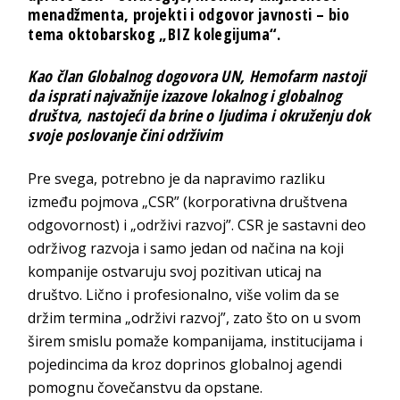
menadžmenta, projekti i odgovor javnosti – bio
tema oktobarskog „BIZ kolegijuma“.
Kao član Globalnog dogovora UN, Hemofarm nastoji
da isprati najvažnije izazove lokalnog i globalnog
društva, nastojeći da brine o ljudima i okruženju dok
svoje poslovanje čini održivim
Pre svega, potrebno je da napravimo razliku
između pojmova „CSR” (korporativna društvena
odgovornost) i „održivi razvoj”. CSR je sastavni deo
održivog razvoja i samo jedan od načina na koji
kompanije ostvaruju svoj pozitivan uticaj na
društvo. Lično i profesionalno, više volim da se
držim termina „održivi razvoj”, zato što on u svom
širem smislu pomaže kompanijama, institucijama i
pojedincima da kroz doprinos globalnoj agendi
pomognu čovečanstvu da opstane.