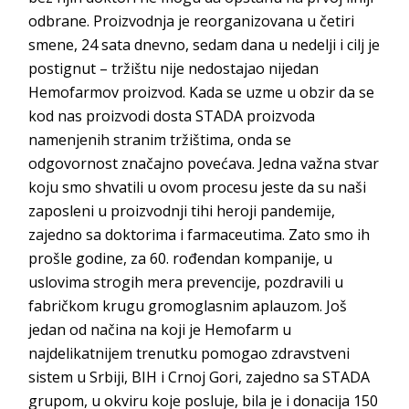
odbrane. Proizvodnja je reorganizovana u četiri
smene, 24 sata dnevno, sedam dana u nedelji i cilj je
postignut – tržištu nije nedostajao nijedan
Hemofarmov proizvod. Kada se uzme u obzir da se
kod nas proizvodi dosta STADA proizvoda
namenjenih stranim tržištima, onda se
odgovornost značajno povećava. Jedna važna stvar
koju smo shvatili u ovom procesu jeste da su naši
zaposleni u proizvodnji tihi heroji pandemije,
zajedno sa doktorima i farmaceutima. Zato smo ih
prošle godine, za 60. rođendan kompanije, u
uslovima strogih mera prevencije, pozdravili u
fabričkom krugu gromoglasnim aplauzom. Još
jedan od načina na koji je Hemofarm u
najdelikatnijem trenutku pomogao zdravstveni
sistem u Srbiji, BIH i Crnoj Gori, zajedno sa STADA
grupom, u okviru koje posluje, bila je i donacija 150