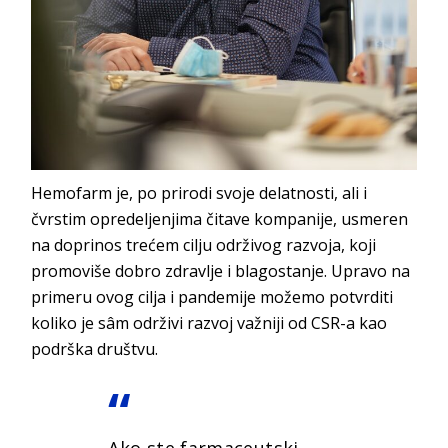
Hemofarm je, po prirodi svoje delatnosti, ali i
čvrstim opredeljenjima čitave kompanije, usmeren
na doprinos trećem cilju održivog razvoja, koji
promoviše dobro zdravlje i blagostanje. Upravo na
primeru ovog cilja i pandemije možemo potvrditi
koliko je sâm održivi razvoj važniji od CSR-a kao
podrška društvu.
Ako ste farmaceutski