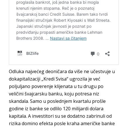
Odluka najvećeg deoničara da više ne učestvuje u
dokapitalizaciji „Kredi Svisa“ ugrozila je već
poljuljano poverenje klijenata u tu drugu po
veličini švajcarsku banku, koju potresa niz
skandala. Samo u poslednjem kvartalu prošle
godine iz banke se odlilo 120 milijardi dolara
kapitala. A investitori su se dodatno zabrinuli od
rizika domino efekta posle kraha američke banke