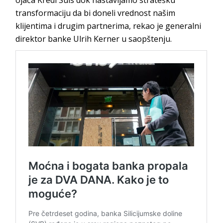
ojača Kredi Suis dok nastavljamo stratešku
transformaciju da bi doneli vrednost našim
klijentima i drugim partnerima, rekao je generalni
direktor banke Ulrih Kerner u saopštenju.