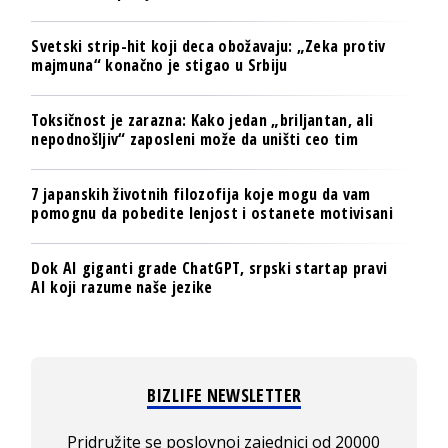
Svetski strip-hit koji deca obožavaju: „Zeka protiv
majmuna“ konačno je stigao u Srbiju
Toksičnost je zarazna: Kako jedan „briljantan, ali
nepodnošljiv“ zaposleni može da uništi ceo tim
7 japanskih životnih filozofija koje mogu da vam
pomognu da pobedite lenjost i ostanete motivisani
Dok AI giganti grade ChatGPT, srpski startap pravi
AI koji razume naše jezike
BIZLIFE NEWSLETTER
Pridružite se poslovnoj zajednici od 20000