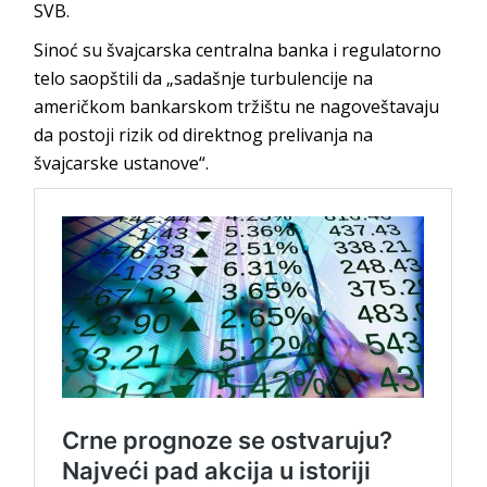
SVB.
Sinoć su švajcarska centralna banka i regulatorno
telo saopštili da „sadašnje turbulencije na
američkom bankarskom tržištu ne nagoveštavaju
da postoji rizik od direktnog prelivanja na
švajcarske ustanove“.