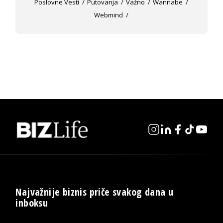
Poslovne Vesti
Putovanja
Važno
Wannabe
Webmind
Najvažnije biznis priče svakog dana u
inboksu