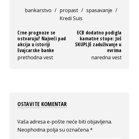
bankarstvo
/
propast
/
spasavanje
/
Kredi Suis
Crne prognoze se
ECB dodatno podigla
ostvaruju? Najveći pad
kamatne stope: Još
akcija u istoriji
SKUPLJE zaduživanje u
švajcarske banke
evrima
prethodna vest
naredna vest
OSTAVITE KOMENTAR
Vaša adresa e-pošte neće biti objavljena.
Neophodna polja su označena
*