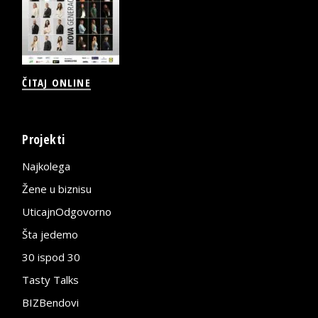
ČITAJ ONLINE
Projekti
Najkolega
Žene u biznisu
UticajnOdgovorno
Šta jedemo
30 ispod 30
Tasty Talks
BIZBendovi