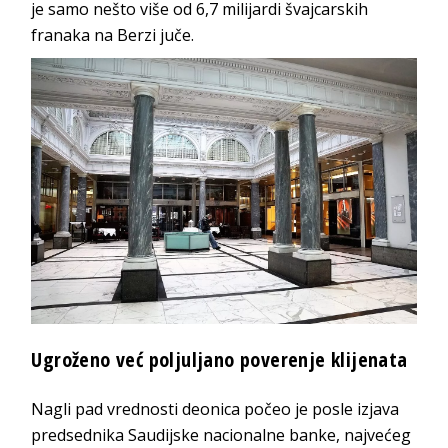
je samo nešto više od 6,7 milijardi švajcarskih
franaka na Berzi juče.
Ugroženo već poljuljano poverenje klijenata
Nagli pad vrednosti deonica počeo je posle izjava
predsednika Saudijske nacionalne banke, najvećeg