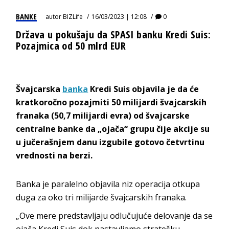
BANKE
autor
BIZLife
16/03/2023 | 12:08
0
Država u pokušaju da SPASI banku Kredi Suis:
Pozajmica od 50 mlrd EUR
Švajcarska
banka
Kredi Suis objavila je da će
kratkoročno pozajmiti 50 milijardi švajcarskih
franaka (50,7 milijardi evra) od švajcarske
centralne banke da „ojača“ grupu čije akcije su
u jučerašnjem danu izgubile gotovo četvrtinu
vrednosti na berzi.
Banka je paralelno objavila niz operacija otkupa
duga za oko tri milijarde švajcarskih franaka.
„Ove mere predstavljaju odlučujuće delovanje da se