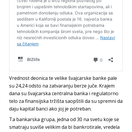
Vrednost deonica te velike švajcarske banke pale
su 24,24 odsto na zatvaranju berze juče. Krajem
dana su švajcarska centralna banka i regulatorno
telo za finansijska tržišta saopštili da su spremni da
daju kapital banci ako joj je potreban.
Ta bankarska grupa, jedna od 30 na svetu koje se
smatraju suviše velikim da bi bankrotirale, vredela