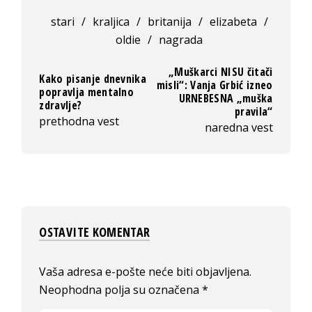
stari
/
kraljica
/
britanija
/
elizabeta
/
oldie
/
nagrada
„Muškarci NISU čitači
Kako pisanje dnevnika
misli“: Vanja Grbić izneo
popravlja mentalno
URNEBESNA „muška
zdravlje?
pravila“
prethodna vest
naredna vest
OSTAVITE KOMENTAR
Vaša adresa e-pošte neće biti objavljena.
Neophodna polja su označena
*