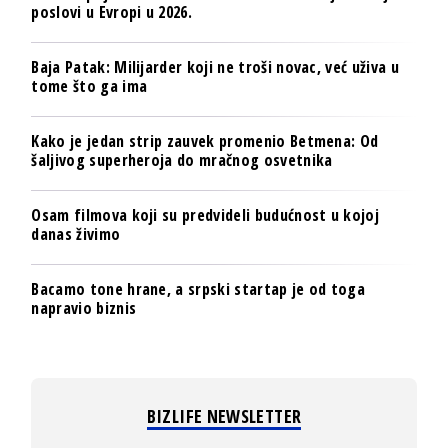
poslovi u Evropi u 2026.
Baja Patak: Milijarder koji ne troši novac, već uživa u
tome što ga ima
Kako je jedan strip zauvek promenio Betmena: Od
šaljivog superheroja do mračnog osvetnika
Osam filmova koji su predvideli budućnost u kojoj
danas živimo
Bacamo tone hrane, a srpski startap je od toga
napravio biznis
BIZLIFE NEWSLETTER