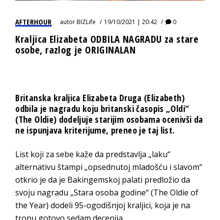
AFTERHOUR
autor
BIZLife
19/10/2021 | 20:42
0
Kraljica Elizabeta ODBILA NAGRADU za stare
osobe, razlog je ORIGINALAN
Britanska kraljica Elizabeta Druga (Elizabeth)
odbila je nagradu koju britanski časopis „Oldi“
(The Oldie) dodeljuje starijim osobama ocenivši da
ne ispunjava kriterijume, preneo je taj list.
List koji za sebe kaže da predstavlja „laku“
alternativu štampi „opsednutoj mladošću i slavom“
otkrio je da je Bakingemskoj palati predložio da
svoju nagradu „Stara osoba godine“ (The Oldie of
the Year) dodeli 95-ogodišnjoj kraljici, koja je na
tronu gotovo sedam decenija.