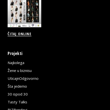
ČITAJ ONLINE
Projekti
Najkolega
Žene u biznisu
UticajnOdgovorno
Šta jedemo
30 ispod 30
Tasty Talks
BIZBendovi