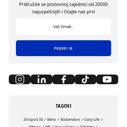
Pridružite se poslovnoj zajednici od 20000
najuspešnijih i čitajte nas prvi
PRIJAVI SE
TAGOVI
30 Ispod 30
Bitno
Bizbendovi
Easy Life
Filmovi
HR
Izjava Dana
Odrzime