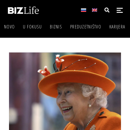
NOVO
U FOKUSU
BIZNIS
PREDUZETNIŠTVO
KARIJERA