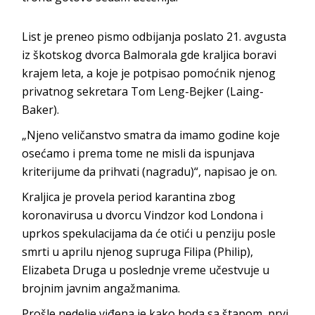
List je preneo pismo odbijanja poslato 21. avgusta
iz škotskog dvorca Balmorala gde kraljica boravi
krajem leta, a koje je potpisao pomoćnik njenog
privatnog sekretara Tom Leng-Bejker (Laing-
Baker).
„Njeno veličanstvo smatra da imamo godine koje
osećamo i prema tome ne misli da ispunjava
kriterijume da prihvati (nagradu)“, napisao je on.
Kraljica je provela period karantina zbog
koronavirusa u dvorcu Vindzor kod Londona i
uprkos spekulacijama da će otići u penziju posle
smrti u aprilu njenog supruga Filipa (Philip),
Elizabeta Druga u poslednje vreme učestvuje u
brojnim javnim angažmanima.
Prošle nedelje viđena je kako hoda sa štapom, prvi