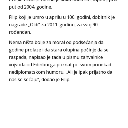
put od 2004. godine.
Filip koji je umro u aprilu u 100. godini, dobitnik je
nagrade „Oldi“ za 2011. godinu, za svoj 90.
rođendan.
Nema ništa bolje za moral od podsećanja da
godine prolaze i da stara olupina počinje da se
raspada, napisao je tada u pismu zahvalnice
vojvoda od Edinburga poznat po svom ponekad
nediplomatskom humoru. „Ali je ipak prijatno da
nas se sećaju“, dodao je Filip.