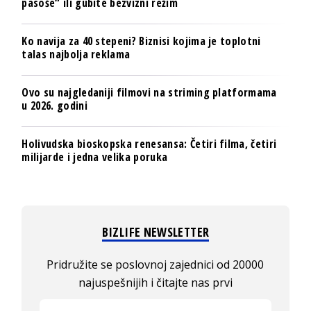
pasoše“ ili gubite bezvizni režim
Ko navija za 40 stepeni? Biznisi kojima je toplotni
talas najbolja reklama
Ovo su najgledaniji filmovi na striming platformama
u 2026. godini
Holivudska bioskopska renesansa: Četiri filma, četiri
milijarde i jedna velika poruka
BIZLIFE NEWSLETTER
Pridružite se poslovnoj zajednici od 20000
najuspešnijih i čitajte nas prvi