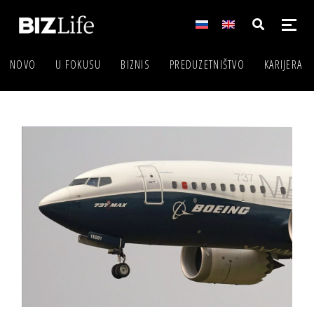
NOVO
U FOKUSU
BIZNIS
PREDUZETNIŠTVO
KARIJERA