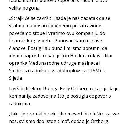
radna mesta i ponovo započeti s radom u dva
velika pogona.
„Štrajk će se završiti i sada je naš zadatak da se
vratimo na posao i počnemo praviti avione,
povećamo stope i vratimo ovu kompaniju do
finansijskog uspeha. Ponosan sam na naše
članove. Postigli su puno i mi smo spremni da
idemo napred“, rekao je Jon Holden, rukovodilac
ogranka Međunarodne udruge mašinaca i
Sindikata radnika u vazduhoplovstvu (IAM) iz
Sijetla.
Izvršni direktor Boinga Kelly Ortberg rekao je da je
kompanija zadovoljna što je postigla dogovor s
radnicima.
„Iako je proteklih nekoliko meseci bilo teško za sve
nas, svi smo deo istog tima“, dodao je Ortberg.