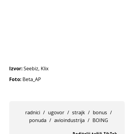
Izvor:
Seebiz, Klix
Foto:
Beta_AP
radnici
/
ugovor
/
strajk
/
bonus
/
ponuda
/
avioindustrija
/
BOING
Roditelji tužili TikTok