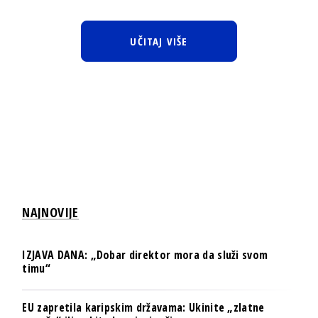
UČITAJ VIŠE
NAJNOVIJE
IZJAVA DANA: „Dobar direktor mora da služi svom
timu“
EU zapretila karipskim državama: Ukinite „zlatne