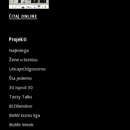
ČITAJ ONLINE
Projekti
Najkolega
Žene u biznisu
UticajnOdgovorno
Šta jedemo
30 ispod 30
Tasty Talks
BIZBendovi
BMW biznis liga
Bizlife Week