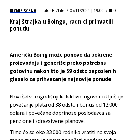
BIZNIS SCENA
autor
BIZLife
05/11/2024 | 19:00
0
Kraj štrajka u Boingu, radnici prihvatili
ponudu
Američki Boing može ponovo da pokrene
proizvodnju i generiše preko potrebnu
gotovinu nakon što je 59 odsto zaposlenih
glasalo za prihvatanje najnovije ponude.
Novi četvorogodišnji kolektivni ugovor uključuje
povećanje plata od 38 odsto i bonus od 12.000
dolara i povećane doprinose poslodavca za
penzione i zdravstvene planove.
Time će se oko 33.000 radnika vratiti na svoja