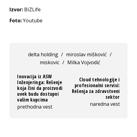
Izvor:
BIZLife
Foto:
Youtube
delta holding
/
miroslav mišković
/
miskovic
/
Milka Vojvodić
Inovacija iz ASW
Cloud tehnologije i
Inženjeringa: Rešenje
profesionalni servisi:
koja čini da proizvodi
Rešenja za zdravstveni
uvek budu dostupni
sektor
vašim kupcima
naredna vest
prethodna vest