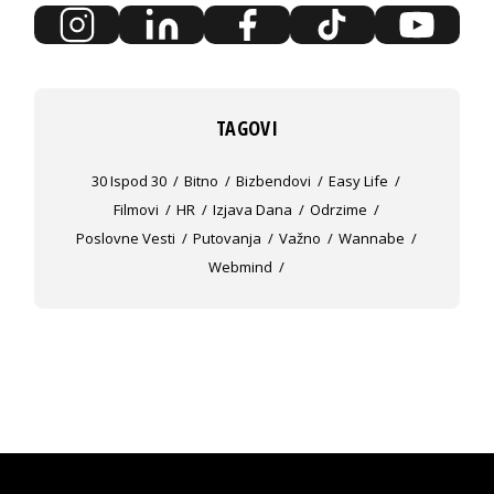
TAGOVI
30 Ispod 30
Bitno
Bizbendovi
Easy Life
Filmovi
HR
Izjava Dana
Odrzime
Poslovne Vesti
Putovanja
Važno
Wannabe
Webmind