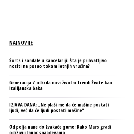
NAJNOVIJE
Šorts i sandale u kancelariji: Šta je prihvatljivo
nositi na posao tokom letnjih vrućina?
Generacija Z otkrila novi životni trend: Živite kao
italijanska baka
IZJAVA DANA: „Ne plaši me da će mašine postati
ljudi, već da će ljudi postati mašine“
Od polja nane do žvakaće gume: Kako Mars gradi
održiviji lanac snabdevanja