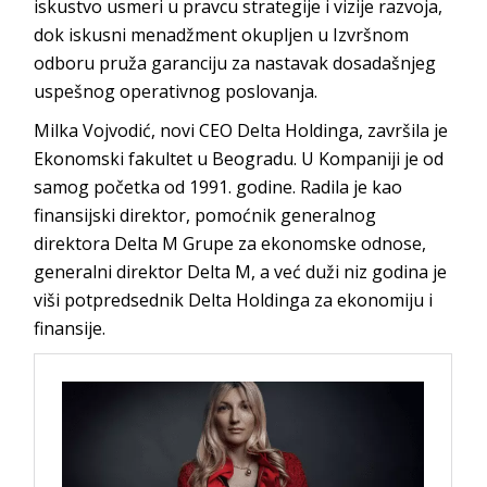
iskustvo usmeri u pravcu strategije i vizije razvoja,
dok iskusni menadžment okupljen u Izvršnom
odboru pruža garanciju za nastavak dosadašnjeg
uspešnog operativnog poslovanja.
Milka Vojvodić, novi CEO Delta Holdinga, završila je
Ekonomski fakultet u Beogradu. U Kompaniji je od
samog početka od 1991. godine. Radila je kao
finansijski direktor, pomoćnik generalnog
direktora Delta M Grupe za ekonomske odnose,
generalni direktor Delta M, a već duži niz godina je
viši potpredsednik Delta Holdinga za ekonomiju i
finansije.