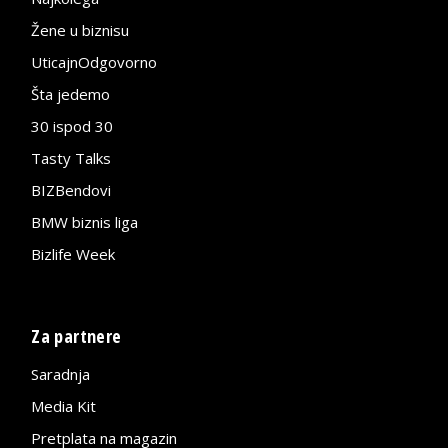
Žene u biznisu
UticajnOdgovorno
Šta jedemo
30 ispod 30
Tasty Talks
BIZBendovi
BMW biznis liga
Bizlife Week
Za partnere
Saradnja
Media Kit
Pretplata na magazin