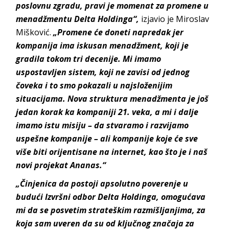
poslovnu zgradu, pravi je momenat za promene u
menadžmentu Delta Holdinga“,
izjavio je Miroslav
Mišković.
„Promene će doneti napredak jer
kompanija ima iskusan menadžment, koji je
gradila tokom tri decenije. Mi imamo
uspostavljen sistem, koji ne zavisi od jednog
čoveka i to smo pokazali u najsloženijim
situacijama. Nova struktura menadžmenta je još
jedan korak ka kompaniji 21. veka, a mi i dalje
imamo istu misiju – da stvaramo i razvijamo
uspešne kompanije – ali kompanije koje će sve
više biti orijentisane na internet, kao što je i naš
novi projekat Ananas.“
„Činjenica da postoji apsolutno poverenje u
budući Izvršni odbor Delta Holdinga, omogućava
mi da se posvetim strateškim razmišljanjima, za
koja sam uveren da su od ključnog značaja za