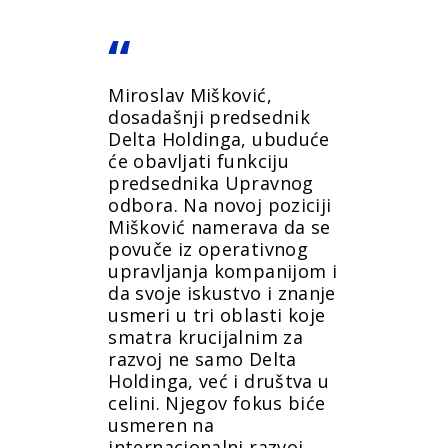
Miroslav Mišković,
dosadašnji predsednik
Delta Holdinga, ubuduće
će obavljati funkciju
predsednika Upravnog
odbora. Na novoj poziciji
Mišković namerava da se
povuče iz operativnog
upravljanja kompanijom i
da svoje iskustvo i znanje
usmeri u tri oblasti koje
smatra krucijalnim za
razvoj ne samo Delta
Holdinga, već i društva u
celini. Njegov fokus biće
usmeren na
internacionalni razvoj