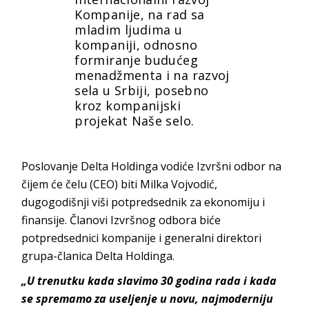
Kompanije, na rad sa
mladim ljudima u
kompaniji, odnosno
formiranje budućeg
menadžmenta i na razvoj
sela u Srbiji, posebno
kroz kompanijski
projekat Naše selo.
Poslovanje Delta Holdinga vodiće Izvršni odbor na
čijem će čelu (CEO) biti Milka Vojvodić,
dugogodišnji viši potpredsednik za ekonomiju i
finansije. Članovi Izvršnog odbora biće
potpredsednici kompanije i generalni direktori
grupa-članica Delta Holdinga.
„U trenutku kada slavimo 30 godina rada i kada
se spremamo za useljenje u novu, najmoderniju