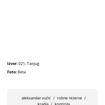
Izvor:
021, Tanjug
Foto:
Beta
aleksandar vučić
/
robne rezerve
/
kradja
/
kontrola