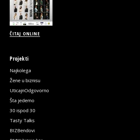
ČITAJ ONLINE
Projekti
Najkolega
Žene u biznisu
UticajnOdgovorno
Šta jedemo
30 ispod 30
Tasty Talks
BIZBendovi