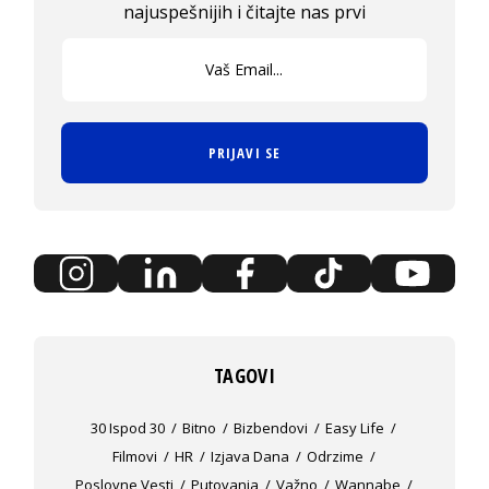
najuspešnijih i čitajte nas prvi
PRIJAVI SE
TAGOVI
30 Ispod 30
Bitno
Bizbendovi
Easy Life
Filmovi
HR
Izjava Dana
Odrzime
Poslovne Vesti
Putovanja
Važno
Wannabe