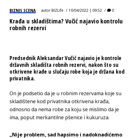
BIZNIS SCENA
autor
BIZLife
10/04/2022 | 09:52
0
Krađa u skladištima? Vučić najavio kontrolu
robnih rezervi
Predsednik Aleksandar Vučić najavio je kontrole
državnih skladišta robnih rezervi, nakon što su
otkrivene krađe u slučaju robe koja je držana kod
privatnika.
On je podsetio da je u robnim rezervama koje su
skladištene kod privatnika otkrivena krađa,
odnosno da nema robe za koju se mislimo da je
ima, poput merkantilne pšenice i kukuruza.
„Nije problem, sad hapsimo i nadoknadićemo