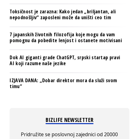
Toksičnost je zarazna: Kako jedan „briljantan, ali
nepodnošljiv“ zaposleni može da uništi ceo tim
7 japanskih životnih filozofija koje mogu da vam
pomognu da pobedite lenjost i ostanete motivisani
Dok AI giganti grade ChatGPT, srpski startap pravi
AI koji razume naše jezike
IZJAVA DANA: „Dobar direktor mora da služi svom
timu“
BIZLIFE NEWSLETTER
Pridružite se poslovnoj zajednici od 20000