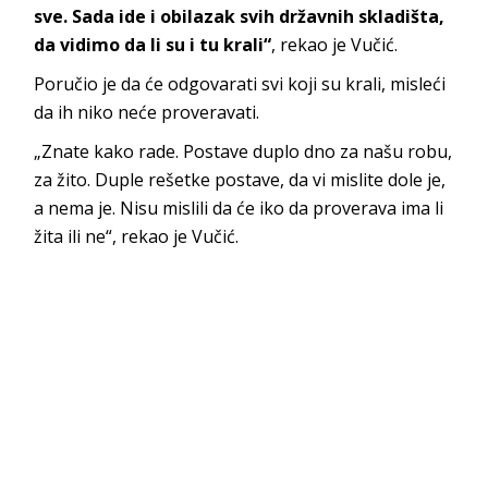
sve. Sada ide i obilazak svih državnih skladišta,
da vidimo da li su i tu krali“
, rekao je Vučić.
Poručio je da će odgovarati svi koji su krali, misleći
da ih niko neće proveravati.
„Znate kako rade. Postave duplo dno za našu robu,
za žito. Duple rešetke postave, da vi mislite dole je,
a nema je. Nisu mislili da će iko da proverava ima li
žita ili ne“, rekao je Vučić.