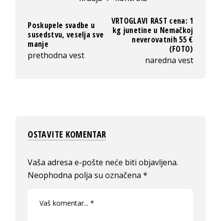
VRTOGLAVI RAST cena: 1
Poskupele svadbe u
kg junetine u Nemačkoj
susedstvu, veselja sve
neverovatnih 55 €
manje
(FOTO)
prethodna vest
naredna vest
OSTAVITE KOMENTAR
Vaša adresa e-pošte neće biti objavljena.
Neophodna polja su označena
*