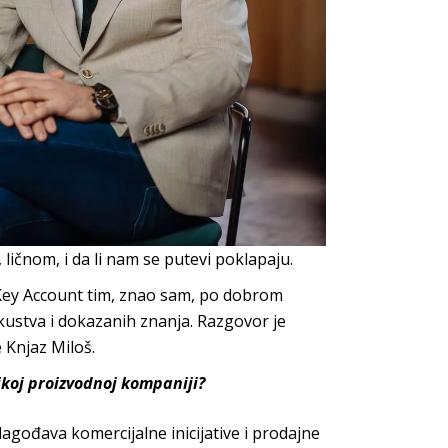
ičnom, i da li nam se putevi
poklapaju.
Key Account
tim, znao sam, po dobrom
kustva i dokazanih znanja.
Razgovor je
e
Kn
jaz Miloš
.
ikoj proizvodnoj kompaniji?
ilagođava komercijalne inicijative i prodajne