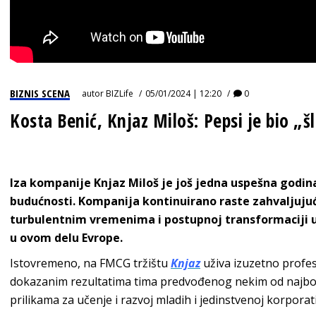
BIZNIS SCENA
autor
BIZLife
05/01/2024 | 12:20
0
Kosta Benić, Knjaz Miloš: Pepsi je bio „š
Iza kompanije
Knjaz Miloš
je još jedna uspešna godina,
budućnosti. Kompanija kontinuirano raste zahvaljuju
turbulentnim vremenima i
postupnoj transformaciji 
u ovom delu Evrope
.
Istovremeno, na FMCG tržištu
Knjaz
uživa izuzetno profe
dokazanim rezultatima tima predvođenog nekim od najbol
prilikama za učenje i razvoj mladih i jedinstvenoj korpora