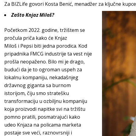
Za BIZLife govori Kosta Benić, menadžer za ključne kupce
Zašto
Knjaz Miloš
?
Početkom 2022. godine, tržištem se
pročula priča kako će
Knjaz
Miloš
i
Pepsi
biti jedna porodica. Kod
pripadnika FMCG industrije ta vest nije
prošla neopaženo. Bilo mi je drago,
budući da je to ogroman uspeh za
lokalnu kompaniju, nekadašnjeg
državnog giganta sa burnom
istorijom,
čiju smo stratešku
transformaciju u ozbiljnu kompaniju
koja proizvodi napitke svi na tržištu
pomno pratili, posmatrajući kako
udeo
Knjaza
na policama marketa
postaje sve veći, raznovrsniji i