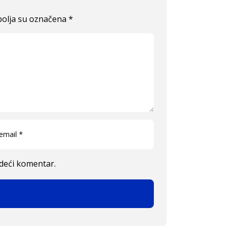
olja su označena
*
edeći komentar.