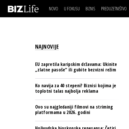
NOVO
U FOKUSU
BIZNIS
PREDUZETNIŠTVO
IZJAVA DANA
BIZNIS SCENA
VIDEO
REAL ESTATE
IZJAVA DANA
BIZNIS SCENA
BREND I KOMUNIKACI
VIDEO
REAL ESTATE
ESG & ENERGY
NAJNOVIJE
BREND I KOMUNIKACI
BANKE
ESG & ENERGY
OSIGURANJE
EU zapretila karipskim državama: Ukinite
BANKE
„zlatne pasoše“ ili gubite bezvizni režim
TECH I AI
OSIGURANJE
BIZNIS & SPORT
Ko navija za 40 stepeni? Biznisi kojima je
TECH I AI
toplotni talas najbolja reklama
PULS REGIONA
BIZNIS & SPORT
NOVO NA RAFU
Ovo su najgledaniji filmovi na striming
PULS REGIONA
platformama u 2026. godini
NOVO NA RAFU
Holivudska bioskopska renesansa: Četiri