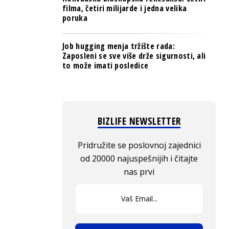
filma, četiri milijarde i jedna velika
poruka
Job hugging menja tržište rada:
Zaposleni se sve više drže sigurnosti, ali
to može imati posledice
BIZLIFE NEWSLETTER
Pridružite se poslovnoj zajednici
od 20000 najuspešnijih i čitajte
nas prvi