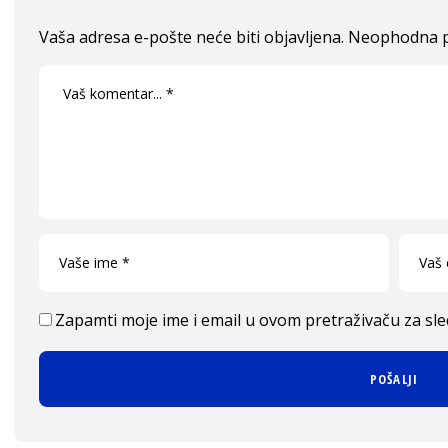
Vaša adresa e-pošte neće biti objavljena.
Neophodna p
Zapamti moje ime i email u ovom pretraživaču za sl