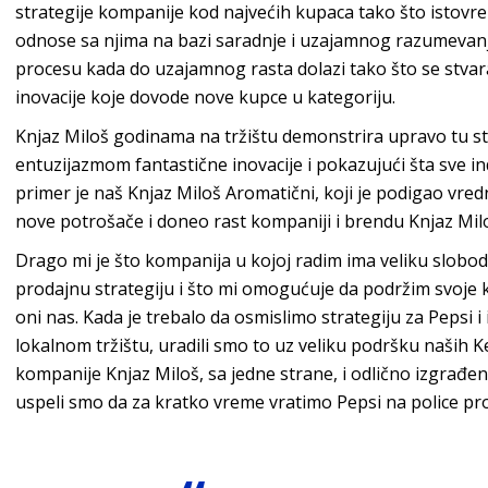
strategije kompanije kod najvećih kupaca tako što istovr
odnose sa njima na bazi saradnje i uzajamnog razumevanj
procesu kada do uzajamnog rasta dolazi tako što se stvar
inovacije koje dovode nove kupce u k
ategoriju.
Knjaz Miloš
godinama na tržištu demonstrira upravo tu stra
entuzijazmom fantastične inovacije i pokazujući šta sve i
primer je naš
Knjaz Miloš Aromatični
, koji je podigao vre
nove potrošače i doneo rast kompaniji i brendu
Knjaz Mil
Drago mi je što kompanija u kojoj radim ima veliku slobodu
prodajnu strategiju i što mi omogućuje da podržim svoje k
oni nas. Kada je trebalo da osmislimo strategiju za Pepsi
lokalnom tržištu, uradili smo to uz veliku podršku naših
K
kompanije
Knjaz Miloš
, sa jedne strane, i odlično izgrađ
uspeli smo da za kratko vreme vratimo
Pepsi
na police pr