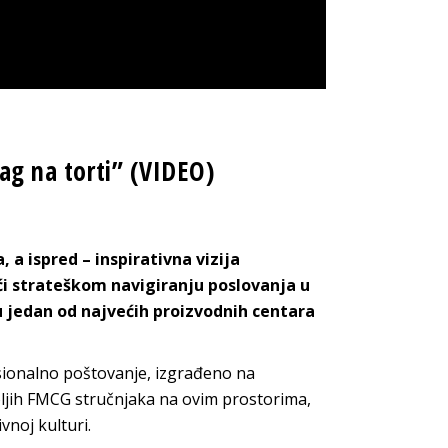
lag na torti” (VIDEO)
 a ispred – inspirativna vizija
ći strateškom navigiranju poslovanja u
u jedan od najvećih proizvodnih centara
sionalno poštovanje, izgrađeno na
jih FMCG stručnjaka na ovim prostorima,
tivno
j kulturi
.