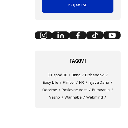
PRIJAVI SE
TAGOVI
30 Ispod 30
Bitno
Bizbendovi
Easy Life
Filmovi
HR
Izjava Dana
Odrzime
Poslovne Vesti
Putovanja
Važno
Wannabe
Webmind