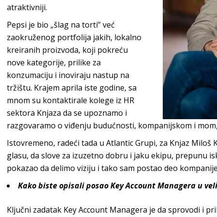
atr
aktivniji.
Pepsi
je bio „šlag na torti” već
zaokruženog portfolija jakih, lokalno
kreiranih proizvoda, koji pokreću
nove kategorije, prilike za
konzumaciju i inoviraju nastup na
tržištu.
Krajem aprila iste godine, sa
mnom su kontaktirale kolege iz HR
sektora
Knjaza
da se upoznamo i
razgovaramo o viđenju budućnosti, kompanijskom i mom, l
Istovremeno, radeći tada u
Atlantic Grupi
,
za
Knjaz Miloš 
glasu, da slove za izuzetno dobru i jaku ekipu, prepunu is
pokazao da delimo viziju i tako sam postao deo kompanij
Kako biste opisali posao
Key Account Managera
u vel
Ključni zadatak
Key Account Managera
je da sprovodi i pr