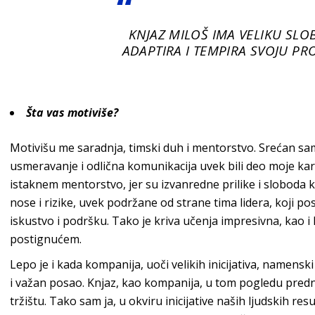
KNJAZ MILOŠ IMA VELIKU SLO
ADAPTIRA I TEMPIRA SVOJU PR
Šta vas motiviše?
Motivišu me saradnja, timski duh i mentorstvo. Srećan sa
usmeravanje i odlična komunikacija uvek bili deo moje kar
istaknem mentorstvo, jer su izvanredne prilike i sloboda
nose i rizike, uvek podržane od strane tima lidera, koji pos
iskustvo i podršku. Tako je kriva učenja impresivna, kao i 
po
stignućem.
Lepo je i kada kompanija, uoči velikih inicijativa, namenski
i važan posao.
Knjaz
, kao kompanija, u tom pogledu prednj
tržištu.
Tako sam ja, u okviru inicijative naših ljudskih res