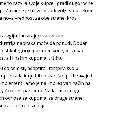
emeno razvija svoje kupce i gradi dugoročne
a. Za mene je najveće zadovoljstvo u celom
a nova vrednost za obe strane, kroz
tegiju, lansirajući sa velikim
ndustrija napitaka može da ponudi.
Dobar
dnost kategorije gazirane vode, privukao
oš
, ali i našim kupcima
i tržištu.
 da osmisli, adaptira i tempira svoju
upce kada im je bitno, kao što podržavaju i
 i implementiramo je na impresivan način na
ey Account
partnera.
Na krilima snage
enih odnosa sa kupcima, sa druge strane,
odavnica šir
om zemlje.