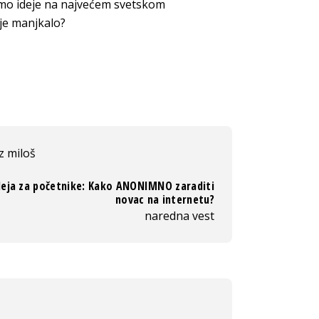
imo ideje na najvećem svetskom
ije m
anjkalo?
z miloš
deja za početnike: Kako ANONIMNO zaraditi
novac na internetu?
naredna vest