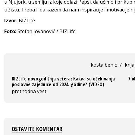
u Njujork, u zemlju iz koje dolazi
Pepsi
, da učimo i prikup
tržištu.
Treba li da kažem da nam inspiracije i motivacije n
Izvor:
BIZLife
Foto:
Stefan Jovanović / BIZLife
kosta benić
/
knja
BIZLife novogodišnja večera: Kakva su očekivanja
7 i
poslovne zajednice od 2024. godine? (VIDEO)
prethodna vest
OSTAVITE KOMENTAR