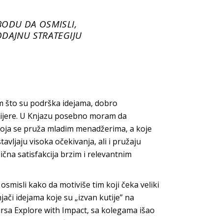
BODU DA OSMISLI,
ODAJNU STRATEGIJU
m što su podrška idejama, dobro
ijere. U
Knjazu
posebno moram da
 koja se pruža mladim menadžerima, a koje
tavljaju visoka očekivanja, ali i pružaju
lična satisfakcija brzim i relevantnim
 osmisli kako da motiviše tim koji čeka veliki
ači idejama koje su „izvan kutije” na
ursa
Explore with Impact
, sa kolegama išao