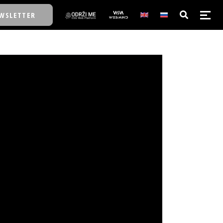
WSLETTER
E/SCHOOL
E/SCHOOL
A
A